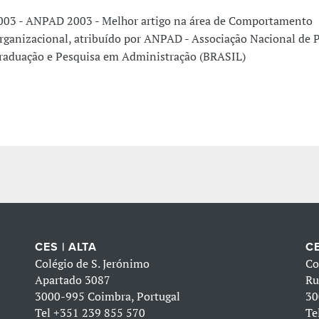
003 - ANPAD 2003 - Melhor artigo na área de Comportamento
rganizacional, atribuído por ANPAD - Associação Nacional de 
raduação e Pesquisa em Administração (BRASIL)
CES | ALTA
CE
Colégio de S. Jerónimo
Co
Apartado 3087
Ru
3000-995 Coimbra, Portugal
30
Tel
+351 239 855 570
Te