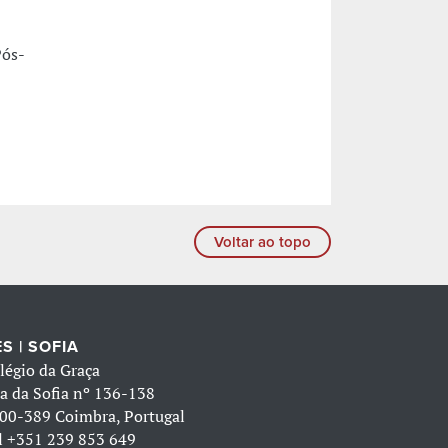
Pós-
Voltar ao topo
S | SOFIA
légio da Graça
a da Sofia nº 136-138
00-389 Coimbra, Portugal
l
+351 239 853 649