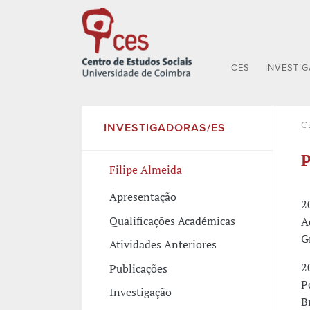
CES
INVESTI
C
INVESTIGADORAS/ES
P
Filipe Almeida
Apresentação
2
Qualificações Académicas
A
G
Atividades Anteriores
2
Publicações
P
Investigação
B