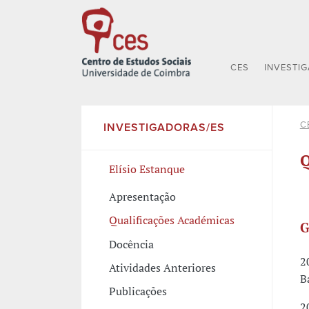
CES
INVESTI
C
INVESTIGADORAS/ES
Q
Elísio Estanque
Apresentação
Qualificações Académicas
G
Docência
2
Atividades Anteriores
B
Publicações
2