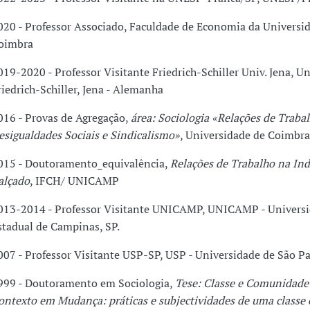
020 - Professor Associado, Faculdade de Economia da Universi
oimbra
019-2020 - Professor Visitante Friedrich-Schiller Univ. Jena, Un
riedrich-Schiller, Jena - Alemanha
016 - Provas de Agregação,
área: Sociologia «Relações de Trabal
esigualdades Sociais e Sindicalismo»
, Universidade de Coimbra
015 - Doutoramento_equivalência,
Relações de Trabalho na Ind
alçado
, IFCH/ UNICAMP
013-2014 - Professor Visitante UNICAMP, UNICAMP - Univers
stadual de Campinas, SP.
007 - Professor Visitante USP-SP, USP - Universidade de São P
999 - Doutoramento em Sociologia,
Tese: Classe e Comunidad
ontexto em Mudança: práticas e subjectividades de uma classe