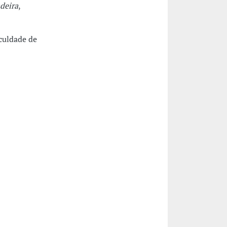
deira
,
culdade de