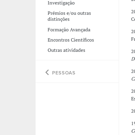
Investigação
2
Prémios e/ou outras
C
distinções
Formação Avançada
2
F
Encontros Científicos
Outras atividades
2
D
2
PESSOAS
C
2
E
2
1
C