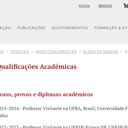
myCes
Webmail
GAÇÃO
PUBLICAÇÕES
DOUTORAMENTOS
FORMAÇÃO & EX
ES
PESSOAS
INVESTIGADORAS/ES
ELÍSIO ESTANQUE
Q
ualificações Académicas
raus, provas e diplomas académicos
023-2024 - Professor Visitante na UFBA, Brasil, Universidade F
ahia
022-2023 - Professor Visitante na UNESP-Franca/SP, UNESP/F