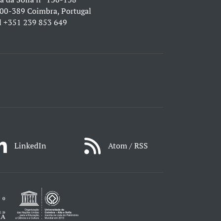
00-389 Coimbra, Portugal
l
+351 239 853 649
LinkedIn
Atom / RSS