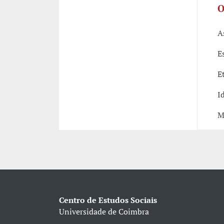
O
A
E
E
I
M
Centro de Estudos Sociais
Universidade de Coimbra