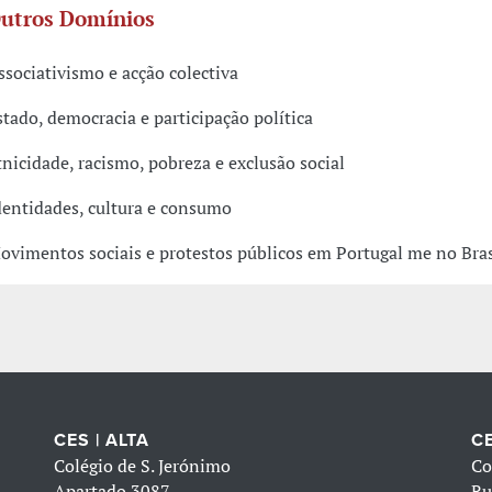
utros Domínios
ssociativismo e acção colectiva
stado, democracia e participação política
tnicidade, racismo, pobreza e exclusão social
dentidades, cultura e consumo
ovimentos sociais e protestos públicos em Portugal me no Bras
CES | ALTA
CE
Colégio de S. Jerónimo
Co
Apartado 3087
Ru