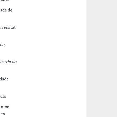
dade de
iversitat
ho,
ústria do
idade
aulo
e num
 em