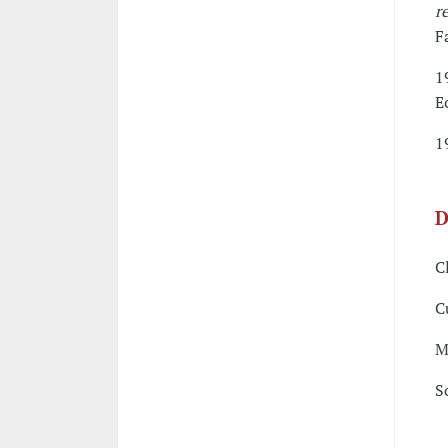
r
F
1
E
1
D
C
C
M
S