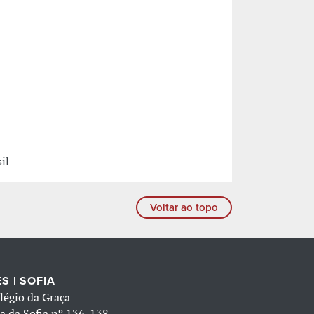
il
Voltar ao topo
S | SOFIA
légio da Graça
a da Sofia nº 136-138