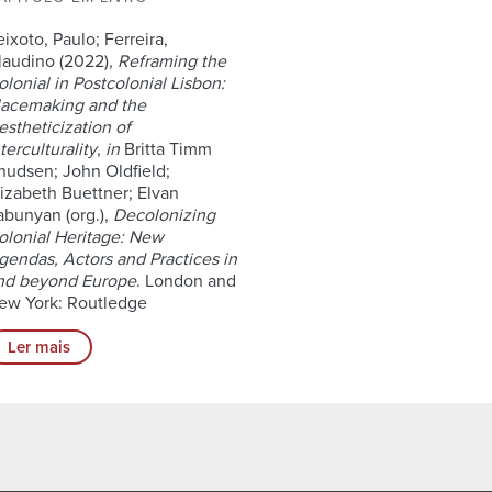
eixoto, Paulo; Ferreira,
laudino (2022),
Reframing the
olonial in Postcolonial Lisbon:
lacemaking and the
estheticization of
terculturality
,
in
Britta Timm
nudsen; John Oldfield;
lizabeth Buettner; Elvan
abunyan (org.),
Decolonizing
olonial Heritage: New
gendas, Actors and Practices in
nd beyond Europe
. London and
ew York: Routledge
Ler mais