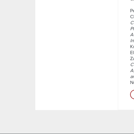
P
C
C
P
A
In
K
E
Z
C
A
a
N