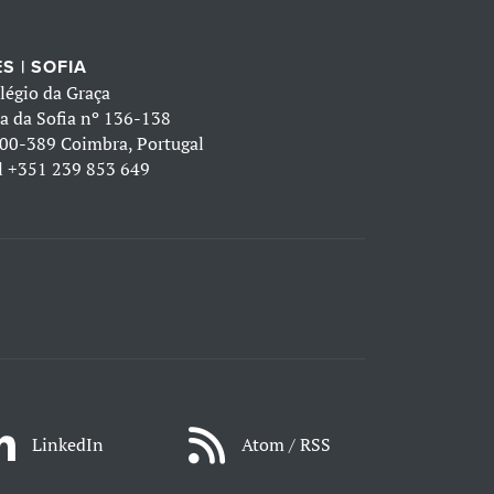
S | SOFIA
légio da Graça
a da Sofia nº 136-138
00-389 Coimbra, Portugal
l
+351 239 853 649
LinkedIn
Atom / RSS