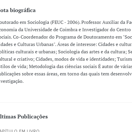
ota biográfica
outorado em Sociologia (FEUC - 2006). Professor Auxiliar da F
conomia da Universidade de Coimbra e Investigador do Centro
ociais. Co-Coordenador do Programa de Doutoramento em "Soci
idades e Culturas Urbanas". Áreas de interesse: Cidades e cultu
olíticas culturais e urbanas; Sociologia das artes e da cultura; S
ultural e criativo; Cidades, modos de vida e identidades; Turism
stilos de vida; Metodologia das ciências sociais É autor de vária
ublicações sobre essas áreas, em torno das quais tem desenvolv
nvestigação.
ltimas Publicações
APÍTULO EM LIVRO