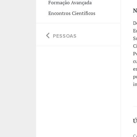
Formação Avançada
N
Encontros Científicos
D
E
PESSOAS
S
C
P
c
e
p
i
Ú
C