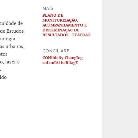
MAIS
PLANO DE
MONITORIZAÇÃO,
aculdade de
ACOMPANHAMENTO E
DISSEMINAÇÃO DE
 de Estudos
RESULTADOS | TEATRÃO
ologia -
ras urbanas;
CONCILIARE
etor
CONfidetly ChangIng
o, lazer e
coLonIAl heRitagE
s
ido