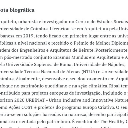
ota biográfica
rquiteto, urbanista e investigador no Centro de Estudos Sociais
niversidade de Coimbra. Licenciou-se em Arquitetura pela Uni
ibanesa em 2019, tendo ficado em primeiro lugar entre as univ
úblicas a nível nacional e recebido o Prémio de Melhor Diplom
rdem dos Engenheiros e Arquitetos de Beirute. Posteriormente,
m pós-mestrado conjunto Erasmus Mundus em Arquitetura e A
ela Universidade Sapienza de Roma, Universidade de Nápoles,
niversidade Técnica Nacional de Atenas (NTUA) e Universidade
oimbra. Atualmente, desenvolve o seu doutoramento em Arqui
nfoque no património quotidiano e na ação climática. Ribal te
ontribuído para projetos europeus de investigação, incluindo o
orizon 2020 URBiNAT - Urban Inclusive and Innovative Natur
omo Ações COST e projetos do programa Europa Criativa. O seu
entra-se em soluções baseadas na natureza, desenho participati
limática orientada pelo património. É coeditor de The Healthy 