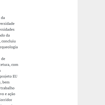
 da
versidade
ersidades
ado da
 concluiu
rqueologia
 de
tetura, com
m
 projeto EU
e, bem
 trabalho
vo e ação
Corridor