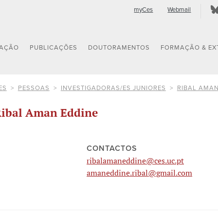
myCes
Webmail
GAÇÃO
PUBLICAÇÕES
DOUTORAMENTOS
FORMAÇÃO & EX
ES
PESSOAS
INVESTIGADORAS/ES JUNIORES
RIBAL AMAN
ibal Aman Eddine
CONTACTOS
ribalamaneddine@ces.uc.pt
amaneddine.ribal@gmail.com