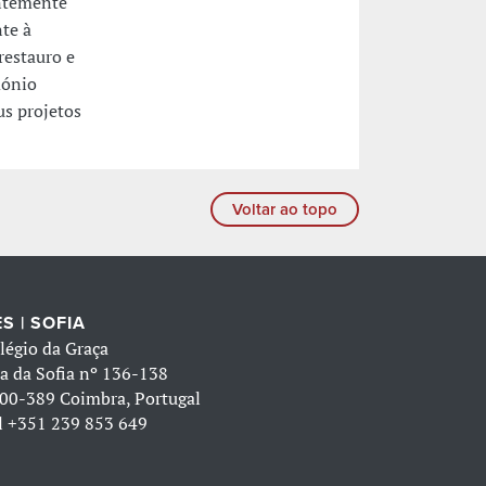
entemente
te à
restauro e
mónio
us projetos
Voltar ao topo
S | SOFIA
légio da Graça
a da Sofia nº 136-138
00-389 Coimbra, Portugal
l
+351 239 853 649