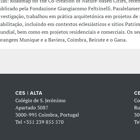
tlas: Roadmap for the Co-creation of Nature-based Cities, rec
ublicado pela Fondazione Giangiacomo Feltrinelli. Paralelamen
nvestigação, trabalhou em prática arquitetónica em projetos de 
eabilitação, incluindo em contextos eclesiásticos e sítios Patri
undial, bem como em projetos residenciais e comerciais. Os se
brangem Munique e a Baviera, Coimbra, Beirute e o Gana.
CES | ALTA
CE
Colégio de S. Jerónimo
Co
Apartado 3087
Ru
3000-995 Coimbra, Portugal
30
Tel
+351 239 855 570
Te