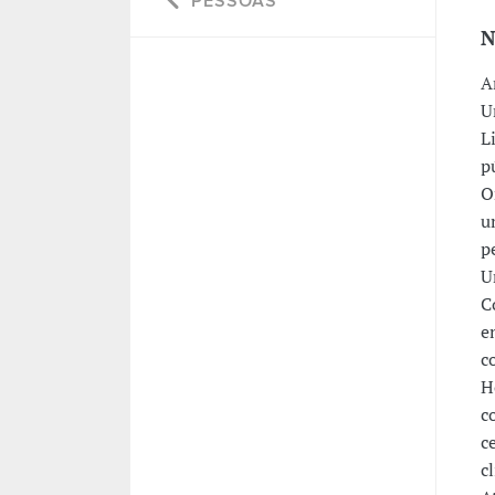
PESSOAS
N
A
U
L
p
O
u
p
U
C
e
c
H
c
c
c