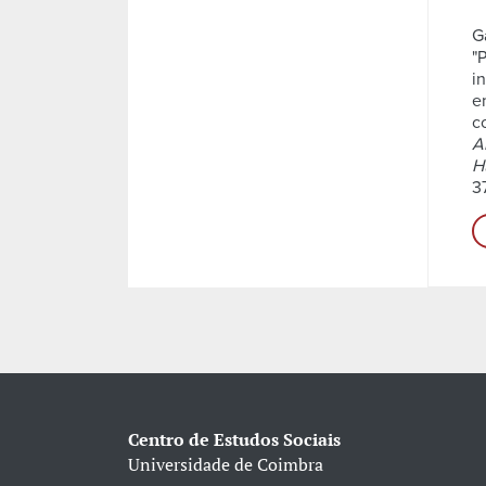
G
"
in
e
c
A
H
3
Centro de Estudos Sociais
Universidade de Coimbra