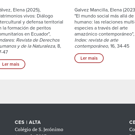
álvez, Elena (2025),
Galvez Mancilla, Elena (2023
Patrimonios vivos: Diálogo
"El mundo social más allá de 
tercultural y defensa territorial
humano: las relaciones multi
n la formación de peritos
especies a través del arte
omunitarios en Ecuador",
amazónico contemporáneo",
ndares: Revista de Derechos
Index: revista de arte
umanos y de la Naturaleza
, 8,
contemporáneo
, 16, 34-45
7-47
Ler mais
Ler mais
CES | ALTA
CE
Colégio de S. Jerónimo
Co