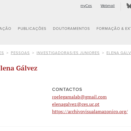
myCes
Webmail
GAÇÃO
PUBLICAÇÕES
DOUTORAMENTOS
FORMAÇÃO & EX
ES
PESSOAS
INVESTIGADORAS/ES JUNIORES
ELENA GÁL
lena Gálvez
CONTACTOS
roelegamalab@gmail.com
elenagalvez@ces.uc.pt
https://archivovisualamazonico.org/