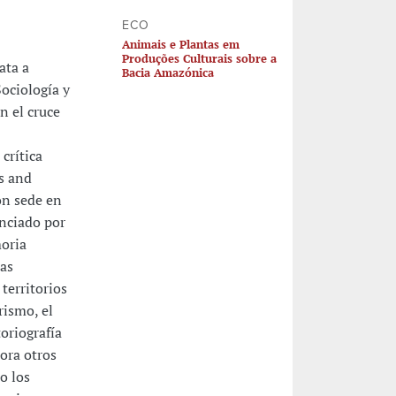
ECO
Animais e Plantas em
Produções Culturais sobre a
ata a
Bacia Amazónica
ociología y
n el cruce
crítica
s and
on sede en
anciado por
moria
las
territorios
rismo, el
oriografía
lora otros
o los