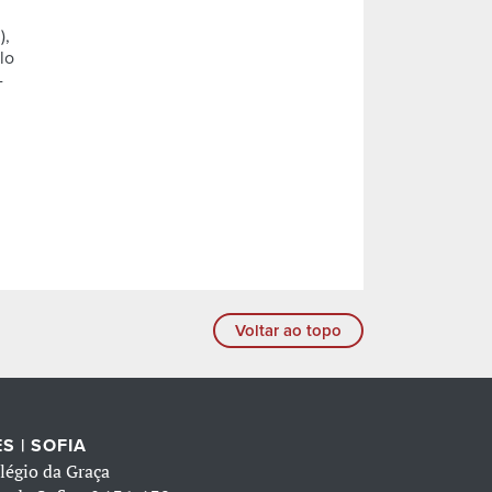
),
lo
-
Voltar ao topo
S | SOFIA
légio da Graça