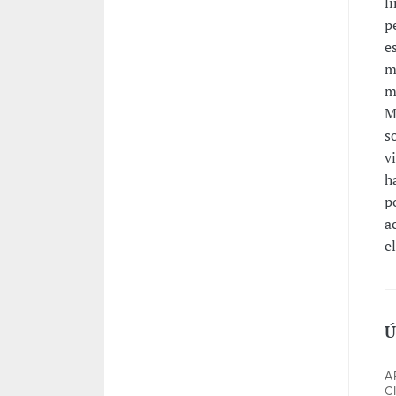
l
p
e
m
m
M
s
v
h
p
a
e
Ú
A
C