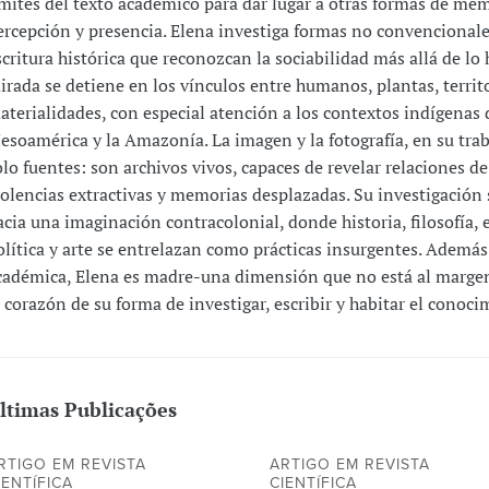
ímites del texto académico para dar lugar a otras formas de mem
ercepción y presencia. Elena investiga formas no convencionale
scritura histórica que reconozcan la sociabilidad más allá de l
irada se detiene en los vínculos entre humanos, plantas, territ
aterialidades, con especial atención a los contextos indígenas 
esoamérica y la Amazonía. La imagen y la fotografía, en su tra
olo fuentes: son archivos vivos, capaces de revelar relaciones de
iolencias extractivas y memorias desplazadas. Su investigación 
acia una imaginación contracolonial, donde historia, filosofía, 
olítica y arte se entrelazan como prácticas insurgentes. Además
cadémica, Elena es madre-una dimensión que no está al margen
l corazón de su forma de investigar, escribir y habitar el conoci
ltimas Publicações
RTIGO EM REVISTA
ARTIGO EM REVISTA
IENTÍFICA
CIENTÍFICA