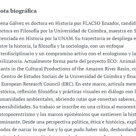
ota biográfica
lena Gálvez es doctora en Historia por FLACSO Ecuador, candid
octora en Filosofía por la Universidad de Coimbra, maestra en S
icenciada en Historia por la UNAM. Su trayectoria se despliega e
ntre la historia, la filosofía y la sociología, con un enfoque
nterdisciplinario y un compromiso activo con el ecologismo y la 
ivilizatoria. Actualmente forma parte del proyecto ECO: Animal
lants in the Cultural Productions of the Amazon River Basin, c
l Centro de Estudos Sociais de la Universidad de Coimbra y fin
l European Research Council (ERC). En este marco, articula me
istórica, reflexión filosófica y prácticas visuales en diálogo con 
umanidades ambientales, abriendo rutas que conectan saberes, 
 sensibilidades. Su trabajo se inscribe en una crítica al eurocent
ntropocentrismo y los marcos epistémicos que sostienen la hist
ominante. Desde una perspectiva política, ética e histórica, exp
odos de narrar lo que fue y lo que pudo haber sido, desbordand