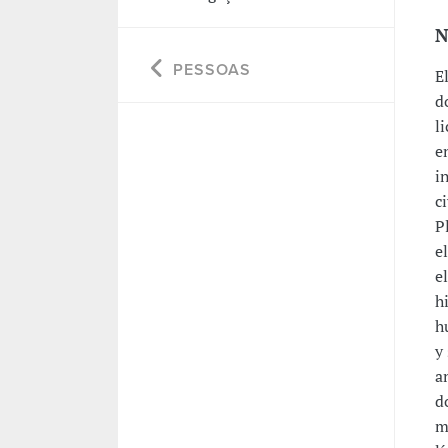
N
PESSOAS
E
d
l
e
i
c
P
e
e
h
h
y
a
d
m