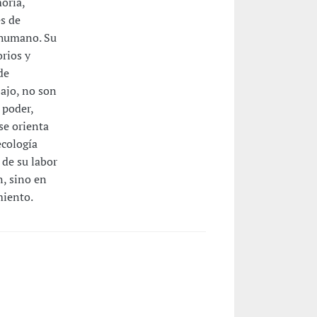
oria,
s de
o humano. Su
orios y
de
bajo, no son
 poder,
se orienta
ecología
 de su labor
, sino en
miento.