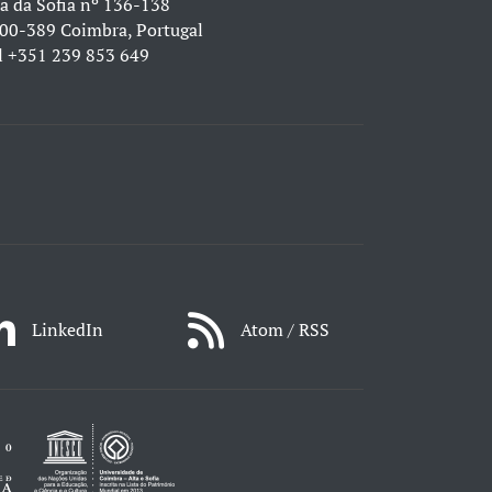
a da Sofia nº 136-138
00-389 Coimbra, Portugal
l
+351 239 853 649
LinkedIn
Atom / RSS