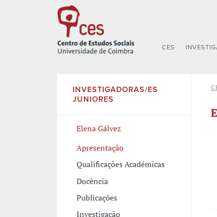
CES
INVESTI
C
INVESTIGADORAS/ES
JUNIORES
E
Elena Gálvez
Apresentação
Qualificações Académicas
Docência
Publicações
Investigação