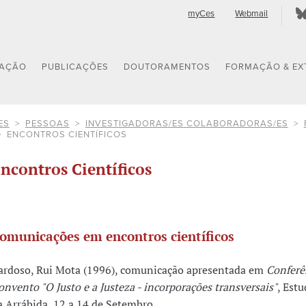
myCes
Webmail
GAÇÃO
PUBLICAÇÕES
DOUTORAMENTOS
FORMAÇÃO & EX
ES
PESSOAS
INVESTIGADORAS/ES COLABORADORAS/ES
ENCONTROS CIENTÍFICOS
ncontros Científicos
omunicações em encontros científicos
ardoso, Rui Mota (1996), comunicação apresentada em
Conferê
onvento "O Justo e a Justeza - incorporações transversais"
, Est
a Arrábida, 12 a 14 de Setembro.