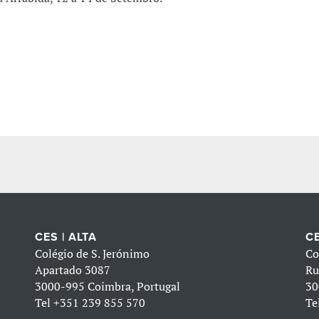
CES | ALTA
CE
Colégio de S. Jerónimo
Co
Apartado 3087
Ru
3000-995 Coimbra, Portugal
30
Tel
+351 239 855 570
Te