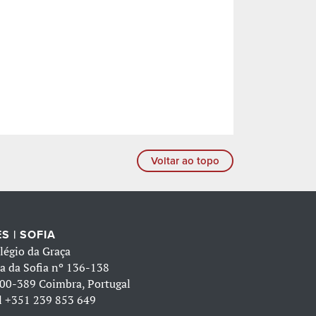
Voltar ao topo
S | SOFIA
légio da Graça
a da Sofia nº 136-138
00-389 Coimbra, Portugal
l
+351 239 853 649