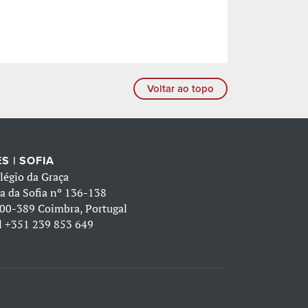
Voltar ao topo
S | SOFIA
légio da Graça
a da Sofia nº 136-138
00-389 Coimbra, Portugal
l
+351 239 853 649