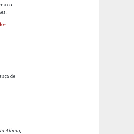
ma co-
es.
do-
ença de
ta Albino
,