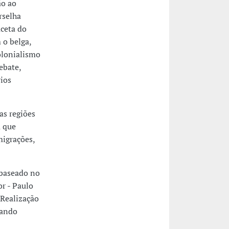
ão ao
rselha
aceta do
 o belga,
olonialismo
ebate,
ios
as regiões
a que
migrações,
 baseado no
r - Paulo
 Realização
nando