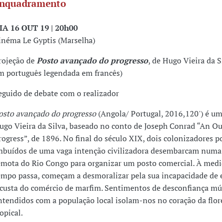
nquadramento
IA 16 OUT 19 | 20h00
inéma Le Gyptis (Marselha)
rojeção de
Posto avançado do progresso
, de Hugo Vieira da S
m português legendada em francês)
eguido de debate com o realizador
osto avançado do progresso
(Angola/ Portugal, 2016,120') é um
ugo Vieira da Silva, baseado no conto de Joseph Conrad “An Ou
rogress”, de 1896. No final do século XIX, dois colonizadores p
mbuídos de uma vaga intenção civilizadora desembarcam numa
emota do Rio Congo para organizar um posto comercial. À medi
empo passa, começam a desmoralizar pela sua incapacidade de 
 custa do comércio de marfim. Sentimentos de desconfiança mú
ntendidos com a população local isolam-nos no coração da flor
opical.