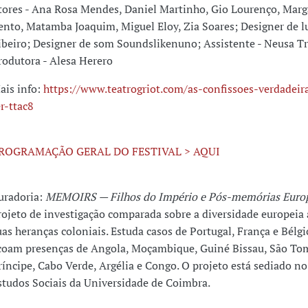
tores - Ana Rosa Mendes, Daniel Martinho, Gio Lourenço, Marg
ento, Matamba Joaquim, Miguel Eloy, Zia Soares; Designer de lu
ibeiro; Designer de som Soundslikenuno; Assistente - Neusa T
rodutora - Alesa Herero
ais info:
https://www.teatrogriot.com/as-confissoes-verdadei
er-ttac8
ROGRAMAÇÃO GERAL DO FESTIVAL > AQUI
uradoria:
MEMOIRS — Filhos do Império e Pós-memórias Euro
rojeto de investigação comparada sobre a diversidade europeia a
uas heranças coloniais. Estuda casos de Portugal, França e Bélg
coam presenças de Angola, Moçambique, Guiné Bissau, São To
ríncipe, Cabo Verde, Argélia e Congo. O projeto está sediado n
studos Sociais da Universidade de Coimbra.