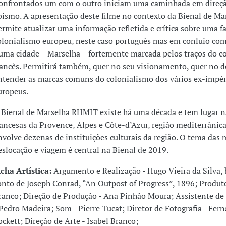
onfrontados um com o outro iniciam uma caminhada em direç
bismo. A apresentação deste filme no contexto da Bienal de Ma
ermite atualizar uma informação refletida e crítica sobre uma f
olonialismo europeu, neste caso português mas em conluio com
uma cidade – Marselha – fortemente marcada pelos traços do c
rancês. Permitirá também, quer no seu visionamento, quer no d
ntender as marcas comuns do colonialismo dos vários ex-impér
uropeus.
 Bienal de Marselha RHMIT existe há uma década e tem lugar n
rancesas da Provence, Alpes e Côte-d’Azur, região mediterrânic
nvolve dezenas de instituições culturais da região. O tema das 
eslocação e viagem é central na Bienal de 2019.
icha Artística:
Argumento e Realização - Hugo Vieira da Silva,
onto de Joseph Conrad, “An Outpost of Progress”, 1896; Produto
ranco; Direção de Produção - Ana Pinhão Moura; Assistente de
 Pedro Madeira; Som - Pierre Tucat; Diretor de Fotografia - Fer
ockett; Direção de Arte - Isabel Branco;