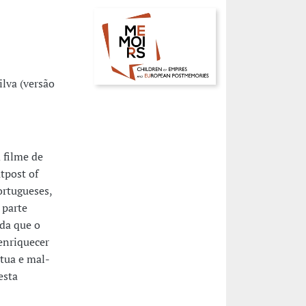
ilva (versão
 filme de
tpost of
ortugueses,
 parte
da que o
enriquecer
tua e mal-
esta