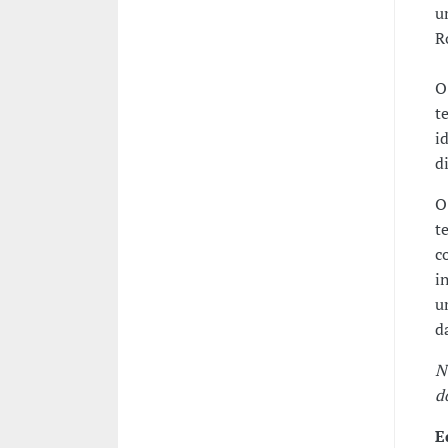
u
R
O
t
i
d
O
t
c
i
u
d
N
d
E