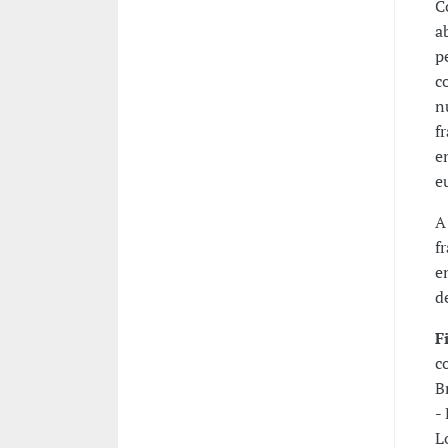
C
a
p
c
n
f
e
e
A
f
e
d
F
c
B
-
L