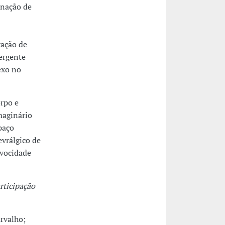
enação de
ração de
ergente
exo no
rpo e
maginário
paço
evrálgico de
ivocidade
rticipação
arvalho;