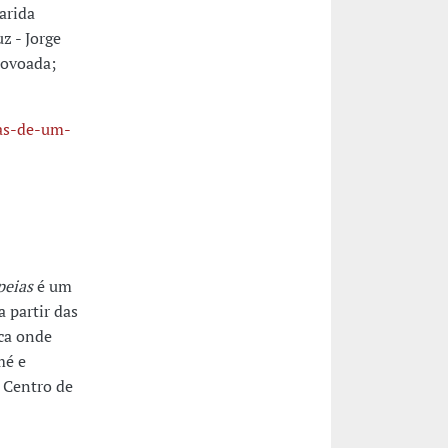
arida
z - Jorge
rovoada;
ras-de-um-
peias
é um
 partir das
ica onde
mé e
o Centro de