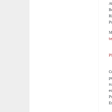
A
B
R
P
M
t
P
C
p
s
e
P
E