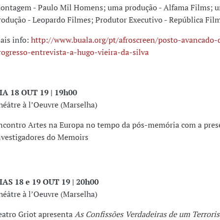
ontagem - Paulo Mil Homens; uma produção - Alfama Films; u
rodução - Leopardo Filmes; Produtor Executivo - República Film
ais info:
http://www.buala.org/pt/afroscreen/posto-avancado-
rogresso-entrevista-a-hugo-vieira-da-silva
IA 18 OUT 19 | 19h00
héâtre à l’Oeuvre (Marselha)
ncontro Artes na Europa no tempo da pós-memória com a pres
nvestigadores do Memoirs
IAS 18 e 19 OUT 19 | 20h00
héâtre à l’Oeuvre (Marselha)
eatro Griot apresenta
As Confissões Verdadeiras de um Terroris