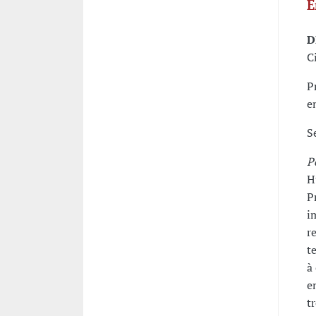
E
D
C
P
e
S
P
H
P
i
r
t
à
e
tr