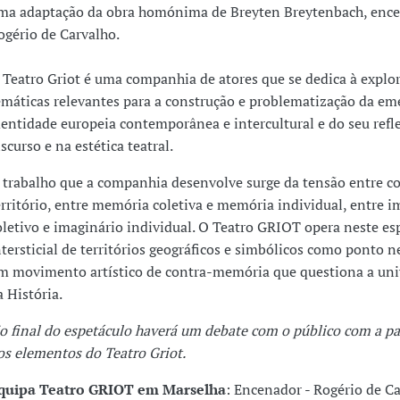
ma adaptação da obra homónima de Breyten Breytenbach, enc
ogério de Carvalho.
 Teatro Griot é uma companhia de atores que se dedica à explo
emáticas relevantes para a construção e problematização da em
dentidade europeia contemporânea e intercultural e do seu refl
iscurso e na estética teatral.
 trabalho que a companhia desenvolve surge da tensão entre co
erritório, entre memória coletiva e memória individual, entre i
oletivo e imaginário individual. O Teatro GRIOT opera neste es
ntersticial de territórios geográficos e simbólicos como ponto n
m movimento artístico de contra-memória que questiona a un
a História.
o final do espetáculo haverá um debate com o público com a pa
os elementos do Teatro Griot.
quipa Teatro GRIOT em Marselha
: Encenador - Rogério de C