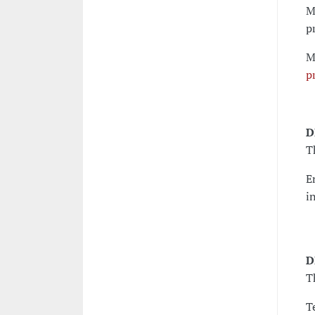
M
p
M
p
D
T
E
i
D
T
T