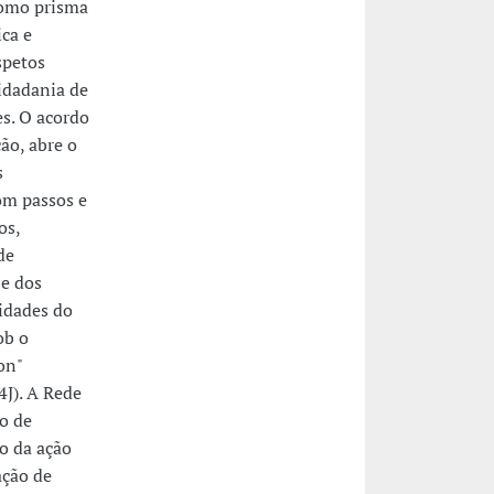
 como prisma
ca e
spetos
idadania de
es. O acordo
ção, abre o
s
om passos e
os,
de
 e dos
idades do
ob o
on"
4J). A Rede
o de
o da ação
ação de