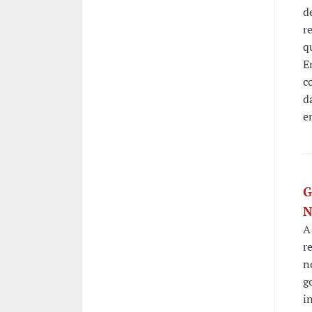
d
r
q
E
c
d
e
G
N
A
r
n
g
i