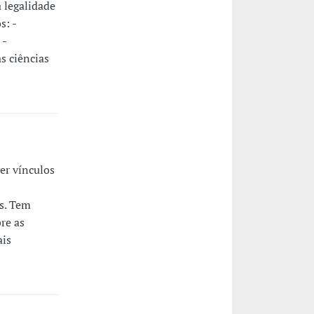
a legalidade
s: -
 -
s ciências
er vínculos
ns. Tem
re as
ais