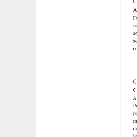
C
A
F
i
s
s
c
C
C
A
P
p
m
d
i