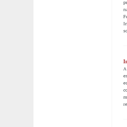
p
n
F
I
s
I
A
e
e
c
m
r