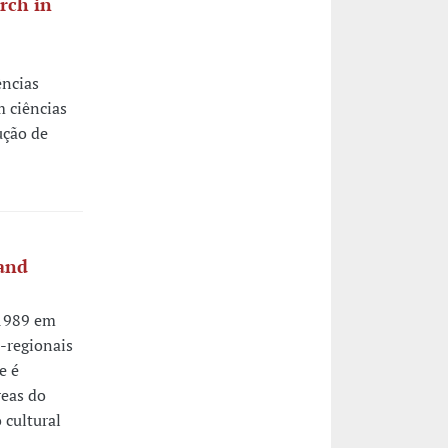
rch in
ências
m ciências
ução de
 and
 1989 em
-regionais
e é
reas do
 cultural