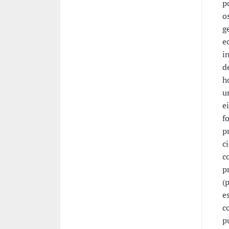
p
o
g
e
i
d
h
u
e
f
p
c
c
p
(
e
c
p