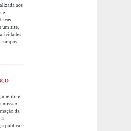
alizada aos
s e
ticas.
 um site,
atividades
s campos
ESCO
rgamento e
a missão,
rmação da
 a
ça pública e