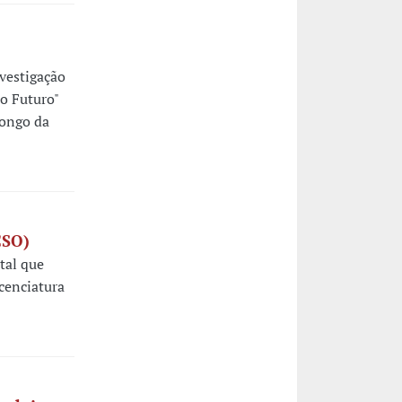
vestigação
o Futuro"
Longo da
CSO)
tal que
cenciatura