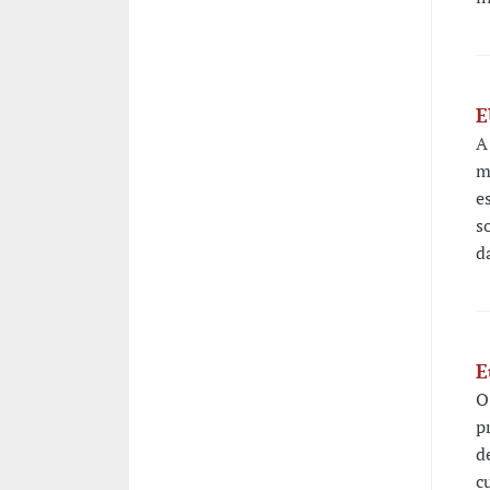
E
A
m
e
s
d
E
O
p
d
c