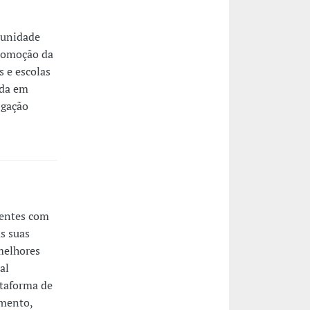
munidade
promoção da
s e escolas
ada em
igação
gentes com
s suas
melhores
al
ataforma de
imento,