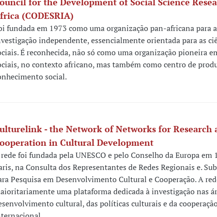
ouncil for the Development of Social Science Resea
frica (CODESRIA)
oi fundada em 1973 como uma organização pan-africana para a
nvestigação independente, essencialmente orientada para as ci
ociais. É reconhecida, não só como uma organização pioneira e
ociais, no contexto africano, mas também como centro de prod
onhecimento social.
ulturelink - the Network of Networks for Research
ooperation in Cultural Development
 rede foi fundada pela UNESCO e pelo Conselho da Europa em
aris, na Consulta dos Representantes de Redes Regionais e. Sub
ara Pesquisa em Desenvolvimento Cultural e Cooperação. A red
aioritariamente uma plataforma dedicada à investigação nas á
esenvolvimento cultural, das políticas culturais e da cooperação
nternacional.