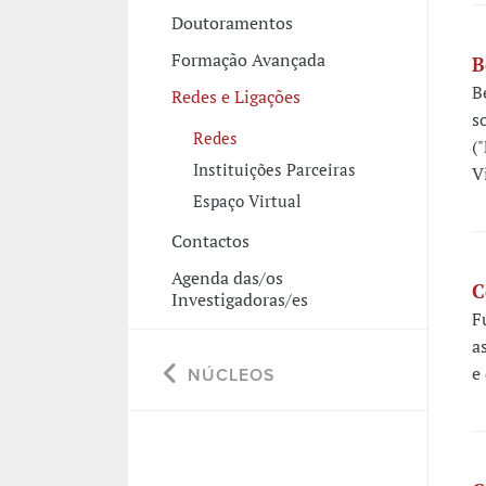
Doutoramentos
Formação Avançada
B
B
Redes e Ligações
s
Redes
(
Instituições Parceiras
V
Espaço Virtual
Contactos
Agenda das/os
C
Investigadoras/es
F
a
e
NÚCLEOS