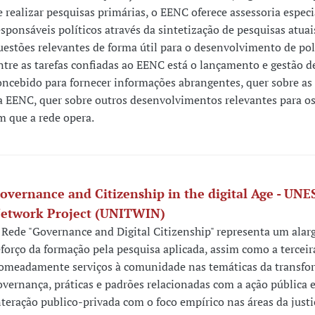
e realizar pesquisas primárias, o EENC oferece assessoria especi
esponsáveis políticos através da sintetização de pesquisas atuai
uestões relevantes de forma útil para o desenvolvimento de polí
ntre as tarefas confiadas ao EENC está o lançamento e gestão de
oncebido para fornecer informações abrangentes, quer sobre as 
a EENC, quer sobre outros desenvolvimentos relevantes para o
m que a rede opera.
overnance and Citizenship in the digital Age - UN
etwork Project (UNITWIN)
 Rede "Governance and Digital Citizenship" representa um ala
eforço da formação pela pesquisa aplicada, assim como a terceir
omeadamente serviços à comunidade nas temáticas da transfo
overnança, práticas e padrões relacionadas com a ação pública e
nteração publico-privada com o foco empírico nas áreas da justi