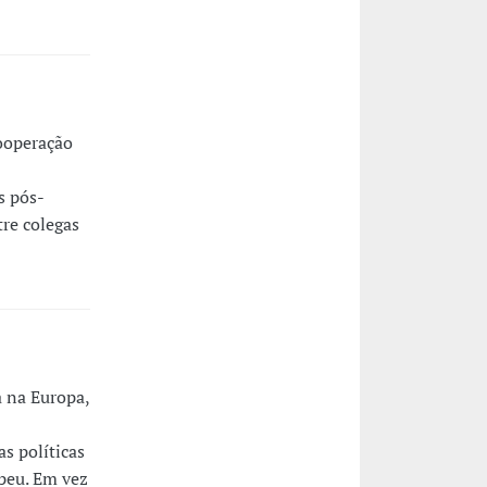
ooperação
s pós-
tre colegas
a na Europa,
s políticas
opeu. Em vez