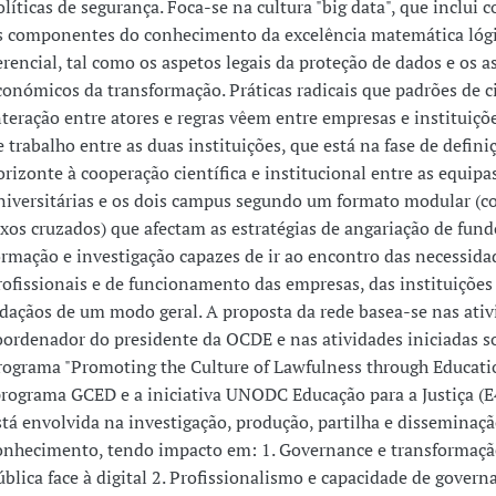
olíticas de segurança. Foca-se na cultura "big data", que inclui
s componentes do conhecimento da excelência matemática lógi
erencial, tal como os aspetos legais da proteção de dados e os a
conómicos da transformação. Práticas radicais que padrões de c
nteração entre atores e regras vêem entre empresas e instituiçõ
e trabalho entre as duas instituições, que está na fase de defini
orizonte à cooperação científica e institucional entre as equipa
niversitárias e os dois campus segundo um formato modular (c
ixos cruzados) que afectam as estratégias de angariação de fund
ormação e investigação capazes de ir ao encontro das necessida
rofissionais e de funcionamento das empresas, das instituições
idaçãos de um modo geral. A proposta da rede basea-se nas ativ
oordenador do presidente da OCDE e nas atividades iniciadas s
rograma "Promoting the Culture of Lawfulness through Educati
programa GCED e a iniciativa UNODC Educação para a Justiça (E
stá envolvida na investigação, produção, partilha e disseminaçã
onhecimento, tendo impacto em: 1. Governance e transformaçã
ública face à digital 2. Profissionalismo e capacidade de govern