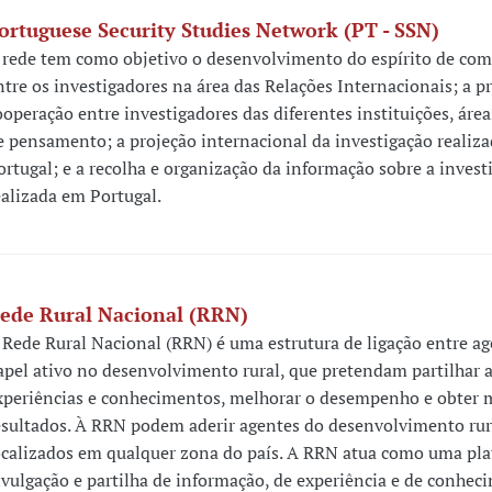
ortuguese Security Studies Network (PT - SSN)
 rede tem como objetivo o desenvolvimento do espírito de co
ntre os investigadores na área das Relações Internacionais; a 
ooperação entre investigadores das diferentes instituições, área
e pensamento; a projeção internacional da investigação realiz
ortugal; e a recolha e organização da informação sobre a invest
ealizada em Portugal.
ede Rural Nacional (RRN)
 Rede Rural Nacional (RRN) é uma estrutura de ligação entre a
apel ativo no desenvolvimento rural, que pretendam partilhar a
xperiências e conhecimentos, melhorar o desempenho e obter 
esultados. À RRN podem aderir agentes do desenvolvimento rur
ocalizados em qualquer zona do país. A RRN atua como uma pl
ivulgação e partilha de informação, de experiência e de conhec