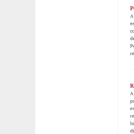
P
A
e
c
d
P
r
R
A
p
e
r
l
d