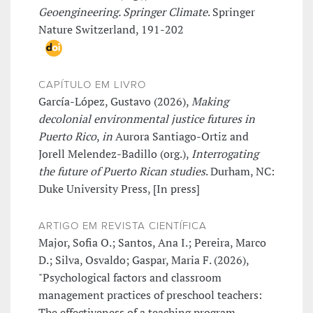
Geoengineering. Springer Climate
. Springer
Nature Switzerland, 191-202
CAPÍTULO EM LIVRO
García-López, Gustavo (2026),
Making
decolonial environmental justice futures in
Puerto Rico
,
in
Aurora Santiago-Ortiz and
Jorell Melendez-Badillo (org.),
Interrogating
the future of Puerto Rican studies
. Durham, NC:
Duke University Press, [In press]
ARTIGO EM REVISTA CIENTÍFICA
Major, Sofia O.; Santos, Ana I.; Pereira, Marco
D.; Silva, Osvaldo; Gaspar, Maria F. (2026),
"Psychological factors and classroom
management practices of preschool teachers:
The effectiveness of a teaching program