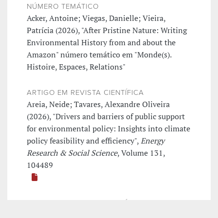
NÚMERO TEMÁTICO
Acker, Antoine; Viegas, Danielle; Vieira,
Patrícia (2026), "After Pristine Nature: Writing
Environmental History from and about the
Amazon" número temático em "Monde(s).
Histoire, Espaces, Relations"
ARTIGO EM REVISTA CIENTÍFICA
Areia, Neide; Tavares, Alexandre Oliveira
(2026), "Drivers and barriers of public support
for environmental policy: Insights into climate
policy feasibility and efficiency",
Energy
Research & Social Science
, Volume 131,
104489
ARTIGO EM REVISTA CIENTÍFICA
Raj, Guilherme; Feola, Giuseppe; Velicu, Irina