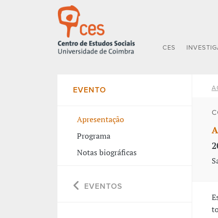
CES
INVESTI
A
EVENTO
C
Apresentação
A
Programa
2
Notas biográficas
S
EVENTOS
E
t