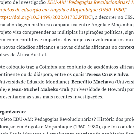
rojeto de investigação
EDU-AM
"
Pedagogias Revolucionárias? H
rojetos de educação em Angola e Moçambique (1960-1980)
"
ttps://doi.org/10.54499/2022.01785.PTDC
], a decorrer no CE
ma abordagem histórica comparativa entre Angola e Moçambiq
rojeto visa compreender as múltiplas inspirações políticas, sign
em como conflitos e impactos dos projetos revolucionários na 
e novos cidadãos africanos e novas cidadãs africanas no contex
aíses da África Austral.
ste colóquio traz a Coimbra um conjunto de académicos africa
ontinente ou da diáspora, entre os quais
Teresa Cruz e Silva
Universidade Eduardo Mondlane),
Benedito Machava
(Univers
ale) e
Jean-Michel Mabeko-Tali
(Universidade de Howard) pa
presentarem as suas mais recentes investigações.
rganização
:
rojeto EDU-AM: Pedagogias Revolucionárias? História dos proj
ducação em Angola e Moçambique (1960-1980), que foi coorde
aria Paula Meneses e é atualmente coordenado por Marisa Ra