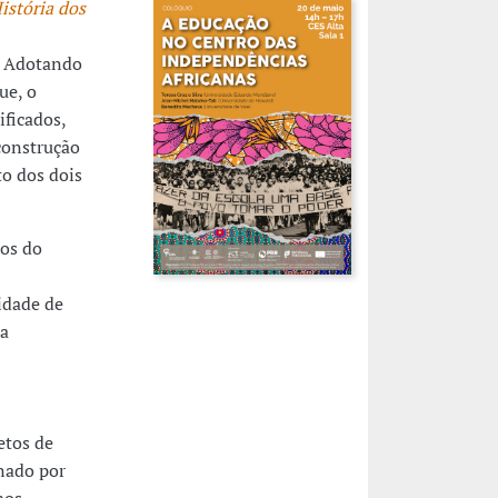
istória dos
S. Adotando
ue, o
ificados,
construção
to dos dois
nos do
idade de
ra
etos de
nado por
mos