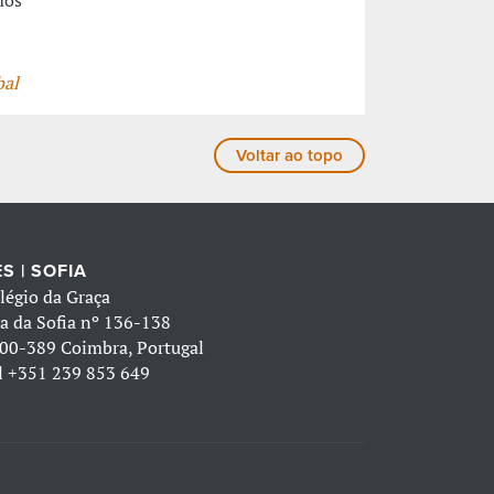
bal
Voltar ao topo
S | SOFIA
légio da Graça
a da Sofia nº 136-138
00-389 Coimbra, Portugal
l
+351 239 853 649