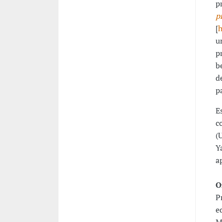
p
p
[
h
u
p
b
d
p
E
c
(
Y
a
O
P
e
M