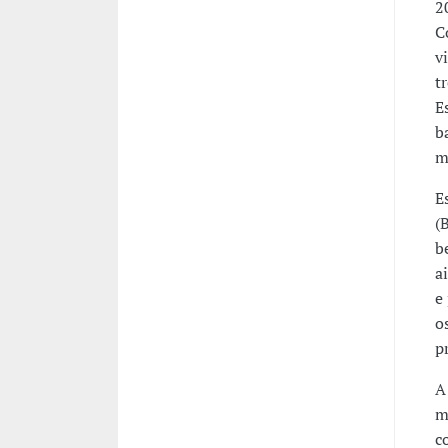
2
C
v
t
E
b
m
E
(
b
a
e
o
p
A
m
c