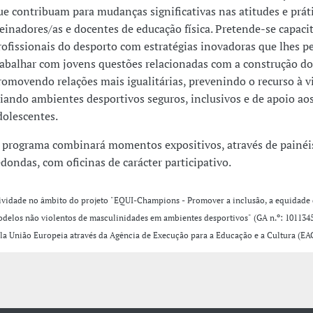
ue contribuam para mudanças significativas nas atitudes e prát
reinadores/as e docentes de educação física. Pretende-se capaci
rofissionais do desporto com estratégias inovadoras que lhes 
rabalhar com jovens questões relacionadas com a construção do
romovendo relações mais igualitárias, prevenindo o recurso à v
riando ambientes desportivos seguros, inclusivos e de apoio ao
dolescentes.
 programa combinará momentos expositivos, através de painéi
edondas, com oficinas de carácter participativo.
ividade no âmbito do projeto "
EQUI-Champions - Promover a inclusão, a equidade 
delos não violentos de masculinidades em ambientes desportivos
" (GA n.º: 101134
la União Europeia através da Agência de Execução para a Educação e a Cultura (E