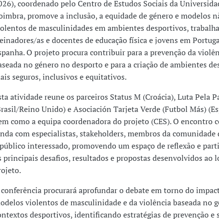
026), coordenado pelo Centro de Estudos Sociais da Universida
oimbra, promove a inclusão, a equidade de género e modelos n
iolentos de masculinidades em ambientes desportivos, trabal
reinadores/as e docentes de educação física e jovens em Portuga
spanha. O projeto procura contribuir para a prevenção da violê
aseada no género no desporto e para a criação de ambientes de
ais seguros, inclusivos e equitativos.
sta atividade reune os parceiros Status M (Croácia), Luta Pela P
Brasil/Reino Unido) e Asociación Tarjeta Verde (Futbol Más) (E
em como a equipa coordenadora do projeto (CES). O encontro c
inda com especialistas, stakeholders, membros da comunidad
 público interessado, promovendo um espaço de reflexão e parti
s principais desafios, resultados e propostas desenvolvidos ao 
rojeto.
 conferência procurará aprofundar o debate em torno do impac
odelos violentos de masculinidade e da violência baseada no 
ontextos desportivos, identificando estratégias de prevenção e