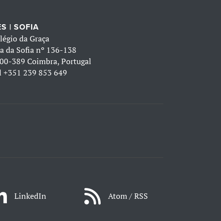
S | SOFIA
légio da Graça
a da Sofia nº 136-138
00-389 Coimbra, Portugal
l
+351 239 853 649
LinkedIn
Atom / RSS