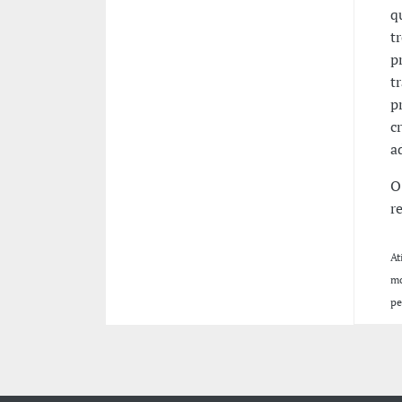
q
t
p
t
p
c
a
O
r
At
mo
pe