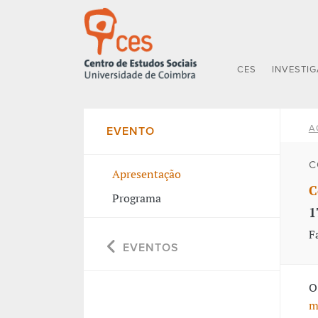
CES
INVESTI
A
EVENTO
C
Apresentação
C
Programa
1
F
EVENTOS
O
m