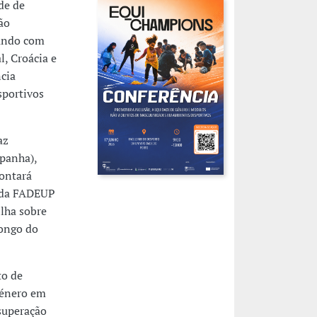
de de
ão
hando com
l, Croácia e
ncia
sportivos
az
spanha),
ontará
e da FADEUP
lha sobre
longo do
to de
género em
 superação