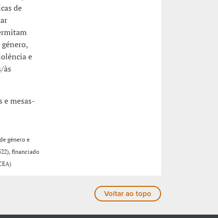
icas de
tar
permitam
 género,
iolência e
s/às
s e mesas-
de género e
522), financiado
ACEA)
Voltar ao topo