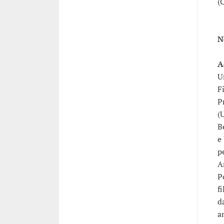
(
N
A
U
F
P
(
B
e
p
A
P
f
d
a