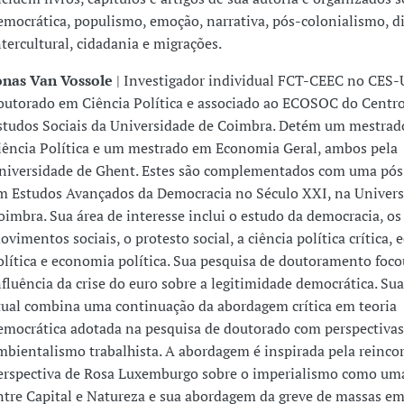
emocrática, populismo, emoção, narrativa, pós-colonialismo, d
ntercultural, cidadania e migrações.
onas Van Vossole
| Investigador individual FCT-CEEC no CES-
outorado em Ciência Política e associado ao ECOSOC do Centr
studos Sociais da Universidade de Coimbra. Detém um mestra
iência Política e um mestrado em Economia Geral, ambos pela
niversidade de Ghent. Estes são complementados com uma pós
m Estudos Avançados da Democracia no Século XXI, na Univers
oimbra. Sua área de interesse inclui o estudo da democracia, os
ovimentos sociais, o protesto social, a ciência política crítica, 
olítica e economia política. Sua pesquisa de doutoramento foco
nfluência da crise do euro sobre a legitimidade democrática. Su
tual combina uma continuação da abordagem crítica em teoria
emocrática adotada na pesquisa de doutorado com perspectivas
mbientalismo trabalhista. A abordagem é inspirada pela reinco
erspectiva de Rosa Luxemburgo sobre o imperialismo como uma
ntre Capital e Natureza e sua abordagem da greve de massas em