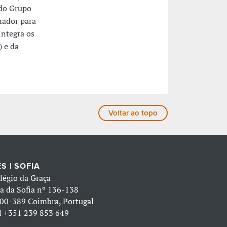
 do Grupo
nador para
Integra os
 e da
Voltar ao topo
S | SOFIA
légio da Graça
a da Sofia nº 136-138
00-389 Coimbra, Portugal
l
+351 239 853 649