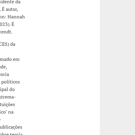
sidente da
 É autor,
ann: Hannah
023). É
rendt.
(CES) da
ormado em
ude,
oria
políticos
ipal do
xtrema-
tuições
ico" na
e
publicações
obre teoria