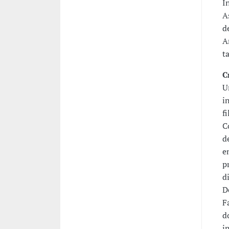
I
A
d
A
t
C
U
i
f
C
d
e
p
d
D
F
d
i