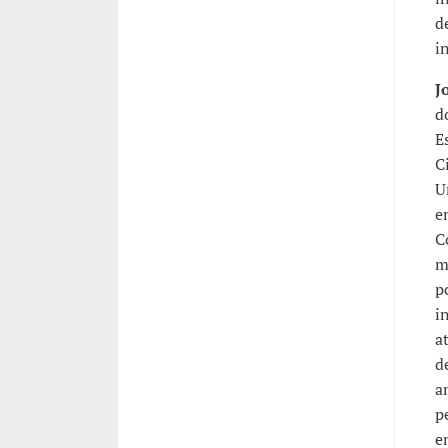
d
i
J
d
E
C
U
e
C
m
p
i
a
d
a
p
e