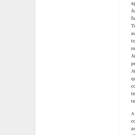
a
b
f
T
a
t
m
M
p
A
q
c
t
t
A
c
a