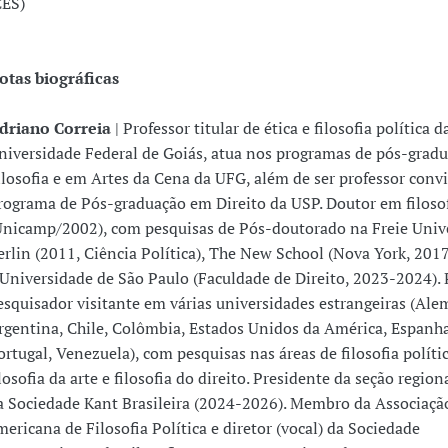
CES)
otas biográficas
driano Correia
| Professor titular de ética e filosofia política d
niversidade Federal de Goiás, atua nos programas de pós-grad
ilosofia e em Artes da Cena da UFG, além de ser professor conv
rograma de Pós-graduação em Direito da USP. Doutor em filoso
Unicamp/2002), com pesquisas de Pós-doutorado na Freie Unive
erlin (2011, Ciência Política), The New School (Nova York, 2017,
 Universidade de São Paulo (Faculdade de Direito, 2023-2024). 
esquisador visitante em várias universidades estrangeiras (Ale
rgentina, Chile, Colômbia, Estados Unidos da América, Espanha
ortugal, Venezuela), com pesquisas nas áreas de filosofia política
ilosofia da arte e filosofia do direito. Presidente da seção regio
a Sociedade Kant Brasileira (2024-2026). Membro da Associaçã
mericana de Filosofia Política e diretor (vocal) da Sociedade