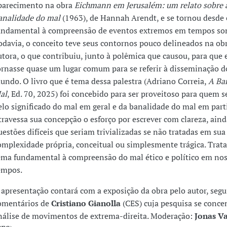
parecimento na obra
Eichmann em Jerusalém: um relato sobre 
analidade do mal
(1963), de Hannah Arendt, e se tornou desde
undamental à compreensão de eventos extremos em tempos so
odavia, o conceito teve seus contornos pouco delineados na ob
utora, o que contribuiu, junto à polêmica que causou, para que e
ornasse quase um lugar comum para se referir à disseminação 
undo. O livro que é tema dessa palestra (Adriano Correia,
A Ba
al
, Ed. 70, 2025) foi concebido para ser proveitoso para quem s
elo significado do mal em geral e da banalidade do mal em parti
travessa sua concepção o esforço por escrever com clareza, ain
uestões difíceis que seriam trivializadas se não tratadas em sua
omplexidade própria, conceitual ou simplesmente trágica. Trat
ema fundamental à compreensão do mal ético e político em no
empos.
 apresentação contará com a exposição da obra pelo autor, segu
omentários de
Cristiano Gianolla
(CES) cuja pesquisa se conce
nálise de movimentos de extrema-direita. Moderação:
Jonas V