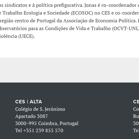
os sindicatos e à política prefigurativa. Jonas é co-coordenador
e Trabalho Ecologia e Sociedade (ECOSOC) no CES e co-coorde
 região centro de Portugal da Associação de Economia Política. 
bservatórios para as Condições de Vida e Trabalho (OCVT-UNL)
iolência (UECE).
CES | ALTA
CE
Colégio de S. Jerónimo
Co
Apartado 3087
Ru
3000-995 Coimbra, Portugal
30
Tel
+351 239 855 570
Te