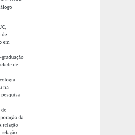
iálogo
UC,
o de
do em
-graduação
idade de
ecologia
u na
a pesquisa
 de
rporação da
 relação
 relação