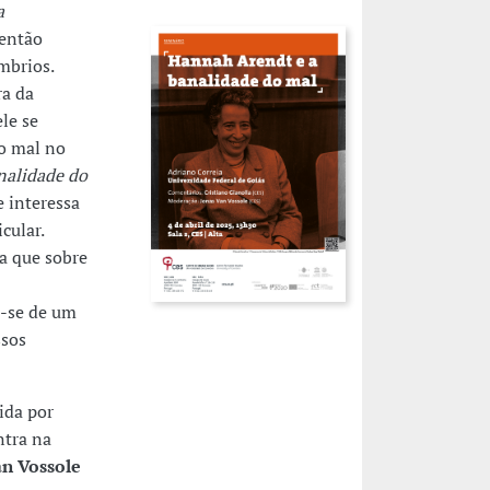
a
 então
mbrios.
ra da
le se
do mal no
nalidade do
e interessa
cular.
da que sobre
a-se de um
ssos
ida por
ntra na
an Vossole