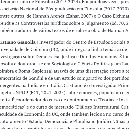
nteramericana de Filosofia (2019-2024). Foi por duas vezes pre
ssociação Nacional de Pós-graduação em Filosofia (2017-2020).
entre outros, de Hannah Arendt (Zahar, 2007) e O Caso Eichm
rendt e as Controvérsias Jurídicas sobre o Julgamento (Ed. 70, 2
ambém tradutor de vários textos de e sobre a obra de Hannah A
ristiano Gianolla
| Investigador do Centro de Estudos Sociais 
niversidade de Coimbra (UC), onde integra a linha temática de
nvestigação sobre Democracia, Justiça e Direitos Humanos. É f
ilosofia e doutorou-se em Sociologia e Ciência Política (cum La
oimbra e Roma-Sapienza) através de uma dissertação sobre a te
emocrática de Gandhi e de um estudo comparativo dos partidos 
mergentes na Índia e em Itália. Cristiano é o Investigador Princ
rojeto UNPOP (FCT, 2021-2025) sobre emoções, populismo e e
ireita. É coordenador do curso de doutoramento "Teorias e Insti
emocráticas" e do curso de mestrado "Diálogo Intercultural Crít
aculdade de Economia da UC, onde também leciona no curso d
outoramento "Estado, Democracia e Pluralismo Jurídico". Suas 
ncluem livros, capítulos e artigos de sua autoria e organizados s