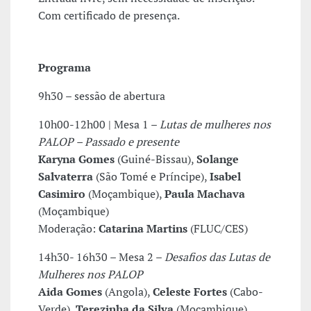
Com certificado de presença.
Programa
9h30 – sessão de abertura
10h00-12h00 | Mesa 1 –
Lutas de mulheres nos
PALOP – Passado e presente
Karyna Gomes
(Guiné-Bissau),
Solange
Salvaterra
(São Tomé e Príncipe),
Isabel
Casimiro
(Moçambique),
Paula Machava
(Moçambique)
Moderação:
Catarina Martins
(FLUC/CES)
14h30- 16h30 – Mesa 2 –
Desafios das Lutas de
Mulheres nos PALOP
Aida Gomes
(Angola),
Celeste Fortes
(Cabo-
Verde),
Terezinha da Silva
(Moçambique),