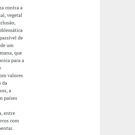
a contra a
al, vegetal
xclusão,
roblemática
passível de
: de um
umana, que
única para a
e
com valores
o da
nos, a
m países
, entre
povos com
entar.