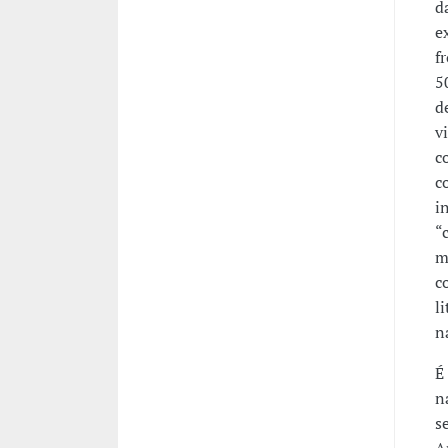
d
e
f
5
d
v
c
c
i
“
m
c
l
n
É
n
s