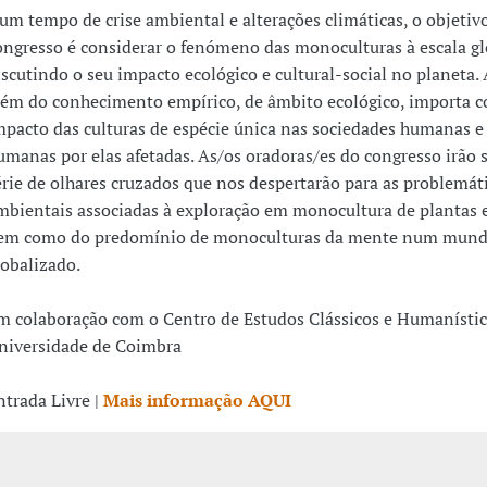
um tempo de crise ambiental e alterações climáticas, o objetiv
ongresso é considerar o fenómeno das monoculturas à escala gl
iscutindo o seu impacto ecológico e cultural-social no planeta.
lém do conhecimento empírico, de âmbito ecológico, importa c
mpacto das culturas de espécie única nas sociedades humanas e
umanas por elas afetadas. As/os oradoras/es do congresso irão 
érie de olhares cruzados que nos despertarão para as problemát
mbientais associadas à exploração em monocultura de plantas 
em como do predomínio de monoculturas da mente num mun
lobalizado.
m colaboração com o Centro de Estudos Clássicos e Humanístic
niversidade de Coimbra
ntrada Livre |
Mais informação AQUI