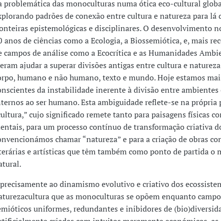
a problemática das monoculturas numa ótica eco-cultural globa
xplorando padrões de conexão entre cultura e natureza para lá 
ronteiras epistemológicas e disciplinares. O desenvolvimento n
0 anos de ciências como a Ecologia, a Biossemiótica, e, mais r
e campos de análise como a Ecocrítica e as Humanidades Ambi
ieram ajudar a superar divisões antigas entre cultura e naturez
orpo, humano e não humano, texto e mundo. Hoje estamos mai
onscientes da instabilidade inerente à divisão entre ambientes
nternos ao ser humano. Esta ambiguidade reflete-se na própria 
cultura,” cujo significado remete tanto para paisagens físicas c
entais, para um processo contínuo de transformação criativa d
onvencionámos chamar “natureza” e para a criação de obras con
iterárias e artísticas que têm também como ponto de partida o
atural.
 precisamente ao dinamismo evolutivo e criativo dos ecossiste
aturezacultura que as monoculturas se opõem enquanto campo
emióticos uniformes, redundantes e inibidores de (bio)diversid