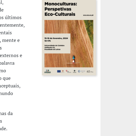
l,
de
os últimos
ecentemente,
entais
a, mente e
s
 externos e
palavra
omo
o que
ceptuais,
 mundo
mas da
s
ade.