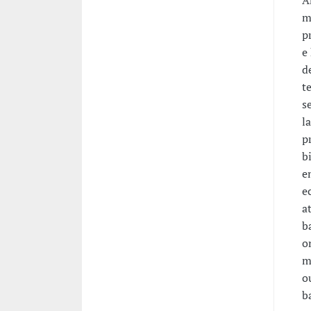
A
m
p
e
d
t
s
l
p
b
e
e
a
b
o
m
o
b