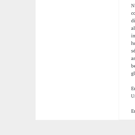
N
c
d
a
i
h
s
a
b
g
E
U
E