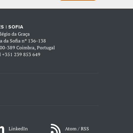
S | SOFIA
légio da Graça
a da Sofia nº 136-138
00-389 Coimbra, Portugal
l
+351 239 853 649
LinkedIn
Atom / RSS