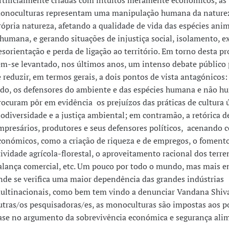
rtificialmente criadas com intuitos meramente económicos, as
onoculturas representam uma manipulação humana da naturez
rópria natureza, afetando a qualidade de vida das espécies anim
 humana, e gerando situações de injustiça social, isolamento, e
esorientação e perda de ligação ao território. Em torno desta p
em-se levantado, nos últimos anos, um intenso debate público 
e reduzir, em termos gerais, a dois pontos de vista antagónicos
ado, os defensores do ambiente e das espécies humana e não h
rocuram pôr em evidência os prejuízos das práticas de cultura 
iodiversidade e a justiça ambiental; em contramão, a retórica d
mpresários, produtores e seus defensores políticos, acenando 
conómicos, como a criação de riqueza e de empregos, o foment
tividade agrícola-florestal, o aproveitamento racional dos terre
alança comercial, etc. Um pouco por todo o mundo, mas mais e
nde se verifica uma maior dependência das grandes indústrias
ultinacionais, como bem tem vindo a denunciar Vandana Shiva
utras/os pesquisadoras/es, as monoculturas são impostas aos 
ase no argumento da sobrevivência económica e segurança alim