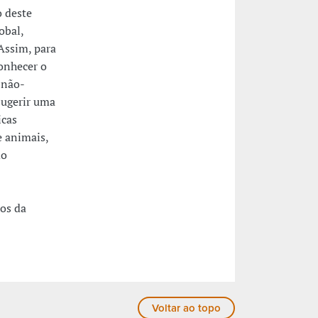
o deste
obal,
 Assim, para
onhecer o
 não-
sugerir uma
icas
e animais,
do
os da
Voltar ao topo