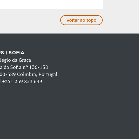
Voltar ao topo
S | SOFIA
légio da Graça
a da Sofia nº 136-138
00-389 Coimbra, Portugal
l
+351 239 853 649