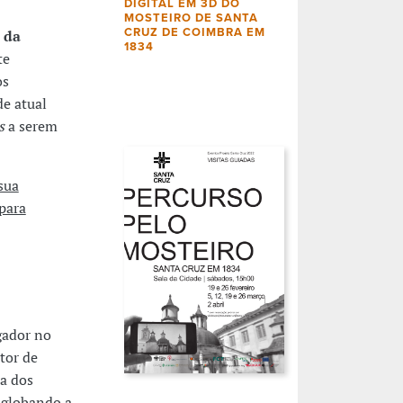
DIGITAL EM 3D DO
MOSTEIRO DE SANTA
CRUZ DE COIMBRA EM
 da
1834
te
os
de atual
s
a serem
sua
 para
gador no
tor de
ra dos
nglobando a