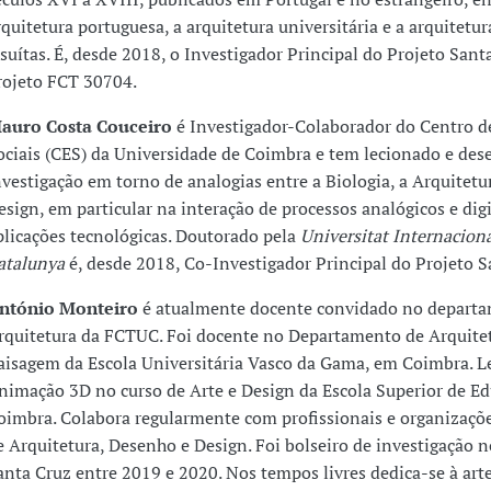
rquitetura portuguesa, a arquitetura universitária e a arquitetur
esuítas. É, desde 2018, o Investigador Principal do Projeto Sant
rojeto FCT 30704.
auro Costa Couceiro
é Investigador-Colaborador do Centro d
ociais (CES) da Universidade de Coimbra e tem lecionado e des
nvestigação em torno de analogias entre a Biologia, a Arquitetu
esign, em particular na interação de processos analógicos e digi
plicações tecnológicas. Doutorado pela
Universitat Internaciona
atalunya
é, desde 2018, Co-Investigador Principal do Projeto S
ntónio Monteiro
é atualmente docente convidado no depart
rquitetura da FCTUC. Foi docente no Departamento de Arquitet
aisagem da Escola Universitária Vasco da Gama, em Coimbra. L
nimação 3D no curso de Arte e Design da Escola Superior de E
oimbra. Colabora regularmente com proﬁssionais e organizaçõe
e Arquitetura, Desenho e Design. Foi bolseiro de investigação n
anta Cruz entre 2019 e 2020. Nos tempos livres dedica-se à arte 