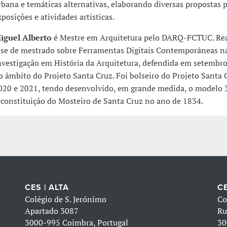
rbana e temáticas alternativas, elaborando diversas propostas 
xposições e atividades artísticas.
iguel Alberto
é Mestre em Arquitetura pelo DARQ-FCTUC. Rea
ese de mestrado sobre Ferramentas Digitais Contemporâneas n
nvestigação em História da Arquitetura, defendida em setembro
o âmbito do Projeto Santa Cruz. Foi bolseiro do Projeto Santa
020 e 2021, tendo desenvolvido, em grande medida, o modelo 
econstituição do Mosteiro de Santa Cruz no ano de 1834.
CES | ALTA
CE
Colégio de S. Jerónimo
Co
Apartado 3087
Ru
3000-995 Coimbra, Portugal
30