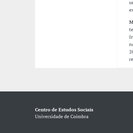
u
e
M
t
I
n
2
r
Centro de Estudos Sociais
Universidade de Coimbra