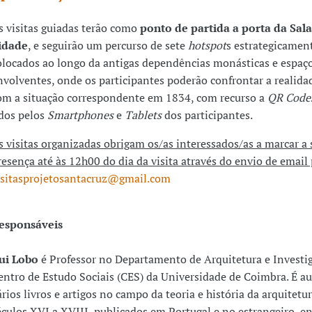
s visitas guiadas terão como
ponto de partida a porta da Sala
idade
, e seguirão um percurso de sete
hotspot
s estrategicamen
olocados ao longo da antigas dependências monásticas e espaç
nvolventes, onde os participantes poderão confrontar a realida
om a situação correspondente em 1834, com recurso a
QR Code
idos pelos
Smartphones
e
Tablets
dos participantes.
s visitas organizadas obrigam os/as interessados/as a marcar a 
resença até às 12h00 do dia da visita através do envio de email
isitasprojetosantacruz@gmail.com
esponsáveis
ui Lobo
é Professor no Departamento de Arquitetura e Investi
entro de Estudo Sociais (CES) da Universidade de Coimbra. É au
ários livros e artigos no campo da teoria e história da arquitetu
éculos XVI a XVIII, publicados em Portugal e no estrangeiro, e