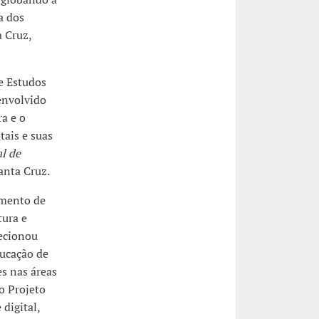
a dos
a Cruz,
e Estudos
envolvido
ra e o
tais e suas
l de
anta Cruz.
amento de
ura e
ecionou
ducação de
s nas áreas
o Projeto
digital,