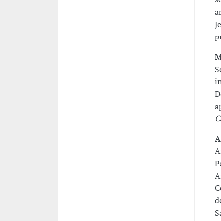
a
J
p
M
S
i
D
a
C
A
A
P
A
C
d
S