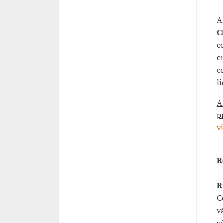
A
C
c
e
c
l
A
p
v
R
R
C
v
s