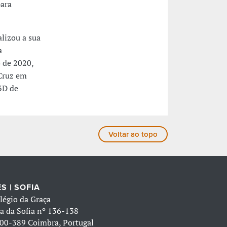
para
lizou a sua
a
 de 2020,
 Cruz em
3D de
Voltar ao topo
S | SOFIA
légio da Graça
a da Sofia nº 136-138
00-389 Coimbra, Portugal