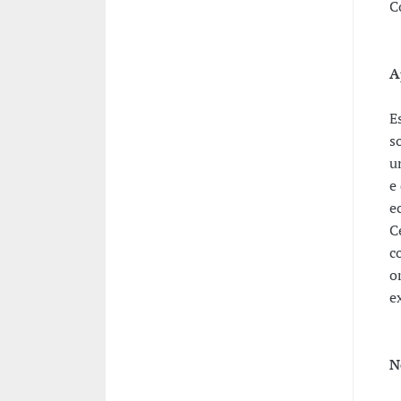
C
A
E
s
u
e
e
C
c
o
e
N