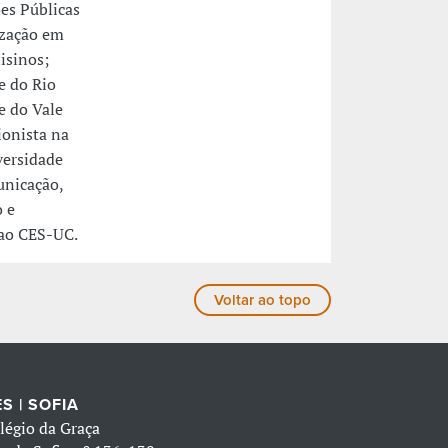
es Públicas
ização em
isinos;
e do Rio
e do Vale
ionista na
versidade
unicação,
o e
 ao CES-UC.
Voltar ao topo
S | SOFIA
légio da Graça