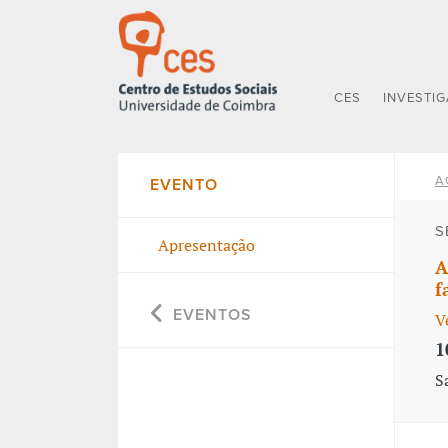
CES
INVESTI
A
EVENTO
S
Apresentação
A
f
EVENTOS
V
1
S