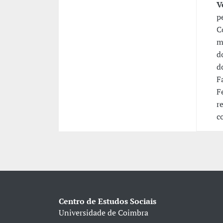
V
p
C
m
d
d
F
F
r
c
Centro de Estudos Sociais
Universidade de Coimbra