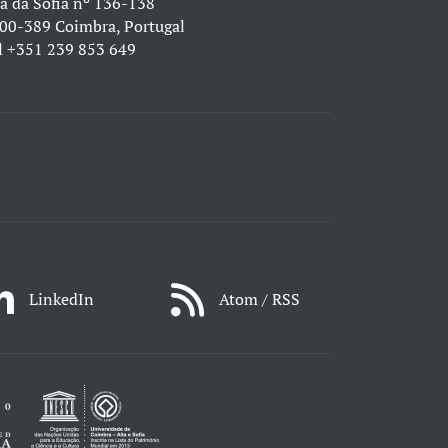
a da Sofia nº 136-138
00-389 Coimbra, Portugal
l
+351 239 853 649
LinkedIn
Atom / RSS