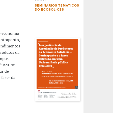
CICLO
SEMINÁRIOS TEMÁTICOS
DO ECOSOL-CES
de economia
ontraponto,
eendimentos
produtos da
ampus
Busca-se
as de
 fazer da