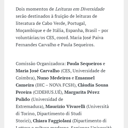
Dois momentos de
Leituras em Diversidade
serão destinados à fruição de leituras de
literatura de Cabo Verde, Portugal,
Moçambique e de Itália, Espanha, Brasil – por
voluntárias/os CES, coord. Maria José Paiva
Fernandes Carvalho e Paula Sequeiros.
Comissão Organizadora:
Paula Sequeiros
e
Maria José Carvalho
(CES, Universidade de
Coimbra),
Nuno Medeiros
e
Emanuel
Cameira
(IHC – NOVA FCSH),
Cláudia Sousa
Pereira
(CIDEHUS.UÉ),
Margarita Pérez
Pulido
(Universidad de
Extremadura),
Maurizio Vivarelli
(Università
di Torino, Dipartimento di Studi
Storici),
Chiara Faggiolani
(Dipartimento di
Lettere e culture moderne, Sapienza Università