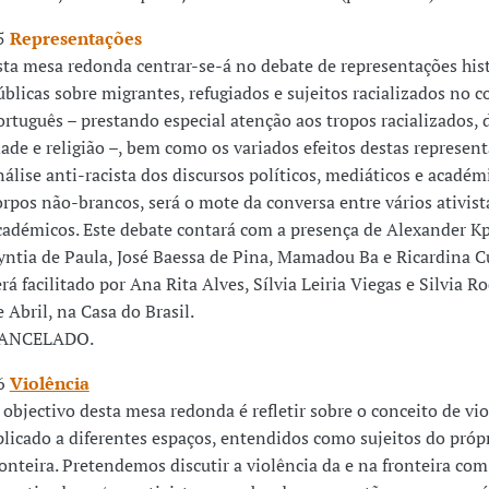
5
Representações
sta mesa redonda centrar-se-á no debate de representações hist
úblicas sobre migrantes, refugiados e sujeitos racializados no 
ortuguês – prestando especial atenção aos tropos racializados, 
dade e religião –, bem como os variados efeitos destas represen
nálise anti-racista dos discursos políticos, mediáticos e académ
orpos não-brancos, será o mote da conversa entre vários ativist
cadémicos. Este debate contará com a presença de Alexander K
yntia de Paula, José Baessa de Pina, Mamadou Ba e Ricardina Cu
erá facilitado por Ana Rita Alves, Sílvia Leiria Viegas e Silvia R
e Abril, na Casa do Brasil.
ANCELADO.
6
Violência
 objectivo desta mesa redonda é refletir sobre o conceito de vi
plicado a diferentes espaços, entendidos como sujeitos do próp
ronteira. Pretendemos discutir a violência da e na fronteira com