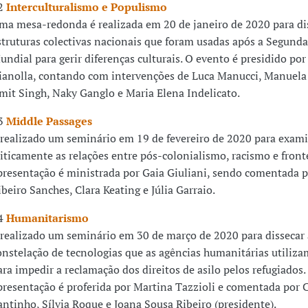
2
Interculturalismo e Populismo
ma mesa-redonda é realizada em 20 de janeiro de 2020 para dis
struturas colectivas nacionais que foram usadas após a Segund
undial para gerir diferenças culturais. O evento é presidido por
ianolla, contando com intervenções de Luca Manucci, Manuela
mit Singh, Naky Ganglo e Maria Elena Indelicato.
3
Middle Passages
 realizado um seminário em 19 de fevereiro de 2020 para exam
riticamente as relações entre pós-colonialismo, racismo e fronte
presentação é ministrada por Gaia Giuliani, sendo comentada 
ibeiro Sanches, Clara Keating e Júlia Garraio.
4
Humanitarismo
 realizado um seminário em 30 de março de 2020 para dissecar
onstelação de tecnologias que as agências humanitárias utiliz
ara impedir a reclamação dos direitos de asilo pelos refugiados.
presentação é proferida por Martina Tazzioli e comentada por C
antinho, Sílvia Roque e Joana Sousa Ribeiro (presidente).