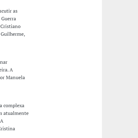
cutir as
a Guerra
 Cristiano
 Guilherme,
inar
ira. A
por Manuela
 a complexa
am atualmente
 A
ristina