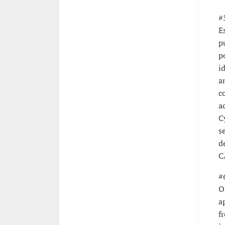
#
E
p
p
i
a
c
a
C
s
d
C
#
O
a
f