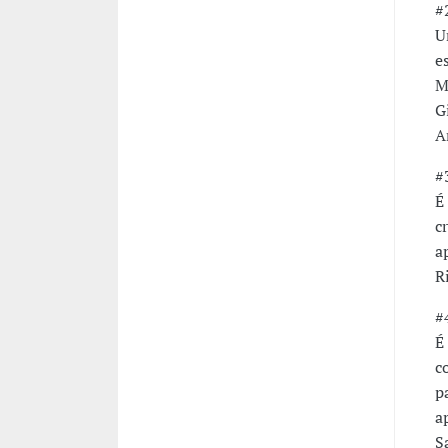
#
U
e
M
G
A
#
É
c
a
R
#
É
c
p
a
S