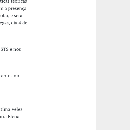
ticas teóricas
om a presença
obo, e será
egas, dia 4 de
 STS e nos
rantes no
átima Velez
aria Elena