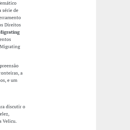
Temático
 série de
cerramento
s Direitos
Migrating
ventos
‘Migrating
mpreensão
onteiras, a
ios, e um
a discutir o
elez,
 Velicu.