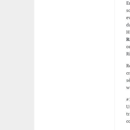
E
s
e
d
H
R
o
Ri
R
c
s
w
#
U
t
c