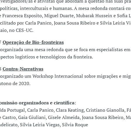
nvestigadores/as e ativistas que abordam a questão nas suas prá
 políticas, interculturais e humanas. A mesa redonda contará c
e Francesca Esposito, Miguel Duarte, Mubarak Hussein e Sofia L
acilitado por Carla Panico, Joana Sousa Ribeiro e Sílvia Leiria Vi
aio, no CES-UC.
7
Operação de Bio-fronteiras
 organizada uma mesa redonda que se foca em especialistas em
spectos logísticos e tecnológicos da fronteira.
8
Contra-Narrativas
 organizado um Workshop Internacional sobre migrações e mig
utono de 2020.
omissão organizadora e científica
:
lda Portugal, Carla Panico, Clara Keating, Cristiano Gianolla, F
e Castro, Gaia Giuliani, Gisele Almeida, Joana Sousa Ribeiro, M
ndelicato, Sílvia Leiria Viegas, Sílvia Roque