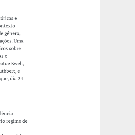
óricas e
contexto
de género,
tações. Uma
icos sobre
as e
patue Kweh,
thbert, e
oque, dia 24
olência
rio regime de