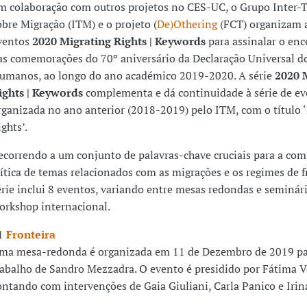
m colaboração com outros projetos no CES-UC, o Grupo Inter-
obre Migração (ITM) e o projeto (
De)Othering
(FCT) organizam a
ventos
2020 Migrating Rights | Keywords
para assinalar o en
as comemorações do 70º aniversário da Declaração Universal do
umanos, ao longo do ano académico 2019-2020. A série
2020 
ights | Keywords
complementa e dá continuidade à série de e
rganizada no ano anterior (2018-2019) pelo ITM, com o título 
ghts’.
ecorrendo a um conjunto de palavras-chave cruciais para a co
rítica de temas relacionados com as migrações e os regimes de fr
érie inclui 8 eventos, variando entre mesas redondas e seminár
orkshop internacional.
1
Fronteira
ma mesa-redonda é organizada em 11 de Dezembro de 2019 par
rabalho de Sandro Mezzadra. O evento é presidido por Fátima V
ontando com intervenções de Gaia Giuliani, Carla Panico e Irina