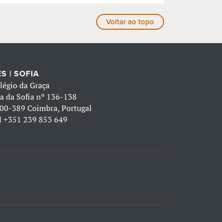
Voltar ao topo
S | SOFIA
légio da Graça
a da Sofia nº 136-138
00-389 Coimbra, Portugal
l
+351 239 853 649