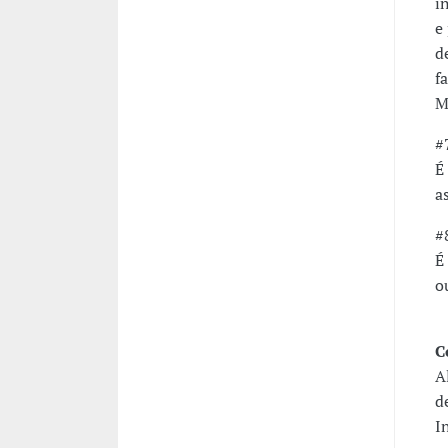
i
e
d
f
M
#
É
a
#
É
o
C
A
d
I