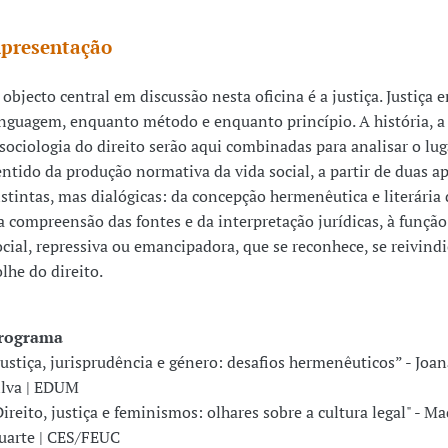
presentação
 objecto central em discussão nesta oficina é a justiça. Justiça
inguagem, enquanto método e enquanto princípio. A história, a f
 sociologia do direito serão aqui combinadas para analisar o lug
entido da produção normativa da vida social, a partir de duas 
istintas, mas dialógicas: da concepção hermenêutica e literária 
a compreensão das fontes e da interpretação jurídicas, à função 
ocial, repressiva ou emancipadora, que se reconhece, se reivindi
olhe do direito.
rograma
Justiça, jurisprudência e género: desafios hermenêuticos” - Joan
ilva | EDUM
Direito, justiça e feminismos: olhares sobre a cultura legal" - M
uarte | CES/FEUC