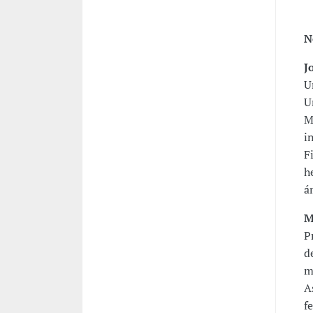
N
J
U
U
M
i
F
h
á
M
P
d
m
A
f