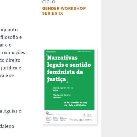
CICLO
GENDER WORKSHOP
SERIES IX
 enquanto
ilosofia e
ar e o
aproximações
do direito
jurídica e
ca e se
a Aguiar e
adalena