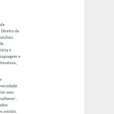
 da
 Direito da
oncluiu
de
ória e
 linguagem e
iteratura,
e
versidade
eito sem
mulheres".
tudos
s sociais.