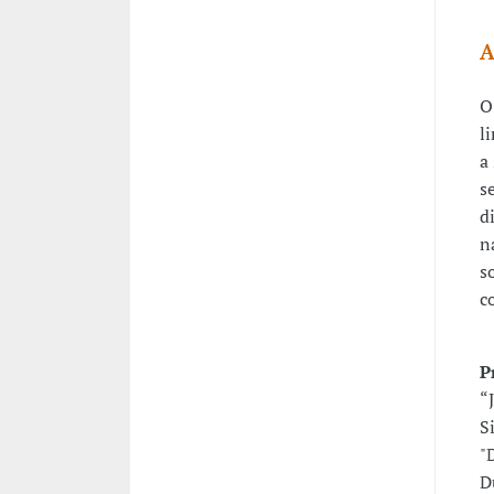
A
O
l
a
s
d
n
s
c
P
“
S
"
D