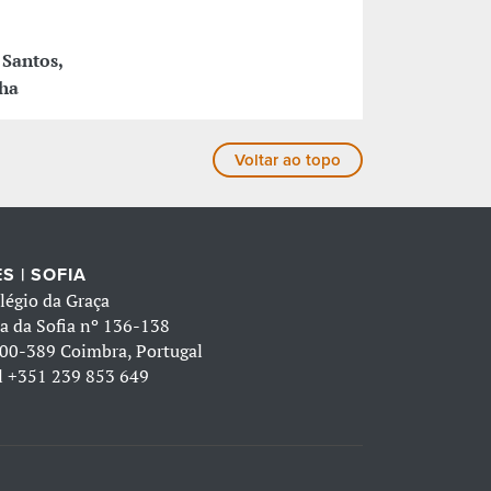
 Santos,
nha
Voltar ao topo
S | SOFIA
légio da Graça
a da Sofia nº 136-138
00-389 Coimbra, Portugal
l
+351 239 853 649