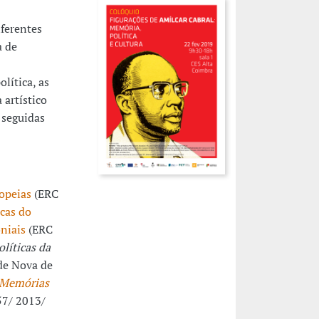
iferentes
a de
lítica, as
 artístico
 seguidas
opeias
(ERC
cas do
oniais
(ERC
olíticas da
de Nova de
 Memórias
57/ 2013/