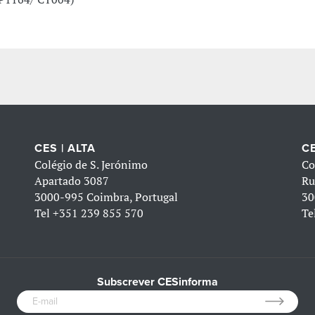
CES | ALTA
CE
Colégio de S. Jerónimo
Co
Apartado 3087
Ru
3000-995 Coimbra, Portugal
30
Tel
+351 239 855 570
Te
Subscrever CESinforma