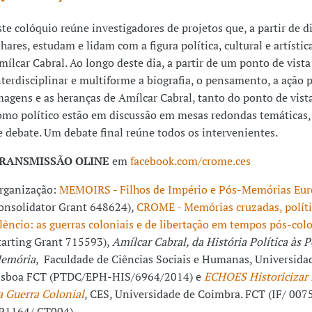
ste colóquio reúne investigadores de projetos que, a partir de d
lhares, estudam e lidam com a figura política, cultural e artístic
mílcar Cabral. Ao longo deste dia, a partir de um ponto de vista
nterdisciplinar e multiforme a biografia, o pensamento, a ação po
magens e as heranças de Amílcar Cabral, tanto do ponto de vista
omo político estão em discussão em mesas redondas temáticas,
e debate. Um debate final reúne todos os intervenientes.
RANSMISSÃO OLINE
em
facebook.com/crome.ces
rganização:
MEMOIRS - Filhos de Império e Pós-Memórias Eur
onsolidator Grant 648624),
CROME - Memórias cruzadas, políti
ilêncio: as guerras coloniais e de libertação em tempos pós-col
tarting Grant 715593),
Amílcar Cabral, da História Política às P
emória
, Faculdade de Ciências Sociais e Humanas, Universida
isboa FCT (PTDC/EPH-HIS/6964/2014) e
ECHOES Historicizar
a Guerra Colonial
, CES, Universidade de Coimbra. FCT (IF/ 007
P1164/ CT004)