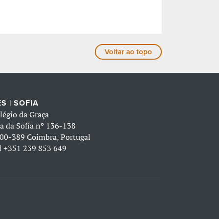
Voltar ao topo
S | SOFIA
légio da Graça
a da Sofia nº 136-138
00-389 Coimbra, Portugal
l
+351 239 853 649