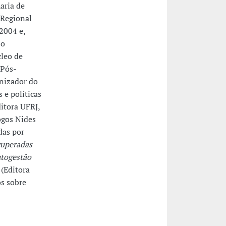
aria de
 Regional
2004 e,
 o
leo de
 Pós-
nizador do
 e políticas
ditora UFRJ,
ogos Nides
das por
uperadas
togestão
(Editora
s sobre