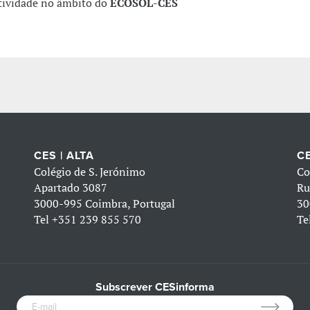
tividade no âmbito do
ECOSOL-CES
CES | ALTA
CE
Colégio de S. Jerónimo
Co
Apartado 3087
Ru
3000-995 Coimbra, Portugal
30
Tel
+351 239 855 570
Te
Subscrever CESinforma