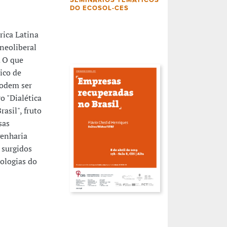
SEMINÁRIOS TEMÁTICOS
DO ECOSOL-CES
rica Latina
neoliberal
 O que
ico de
podem ser
o "Dialética
sil", fruto
sas
enharia
 surgidos
mologias do