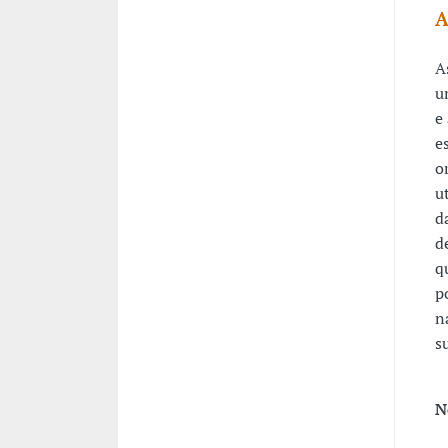
A
A
u
e
e
o
u
d
d
q
p
n
su
N