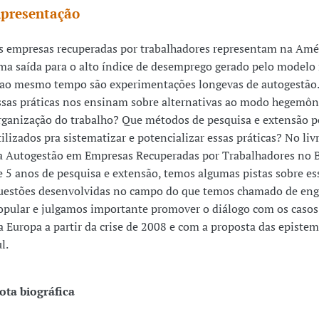
presentação
s empresas recuperadas por trabalhadores representam na Amé
ma saída para o alto índice de desemprego gerado pelo modelo 
 ao mesmo tempo são experimentações longevas de autogestão.
ssas práticas nos ensinam sobre alternativas ao modo hegemôn
rganização do trabalho? Que métodos de pesquisa e extensão 
tilizados pra sistematizar e potencializar essas práticas? No livr
a Autogestão em Empresas Recuperadas por Trabalhadores no Bra
e 5 anos de pesquisa e extensão, temos algumas pistas sobre es
uestões desenvolvidas no campo do que temos chamado de eng
opular e julgamos importante promover o diálogo com os casos
a Europa a partir da crise de 2008 e com a proposta das episte
l.
ota biográfica