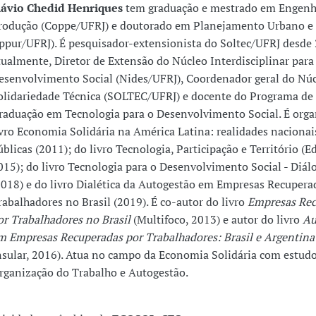
lávio Chedid Henriques
tem graduação e mestrado em Engenh
rodução (Coppe/UFRJ) e doutorado em Planejamento Urbano e
Ippur/UFRJ). É pesquisador-extensionista do Soltec/UFRJ desde 
tualmente, Diretor de Extensão do Núcleo Interdisciplinar para
esenvolvimento Social (Nides/UFRJ), Coordenador geral do Núc
olidariedade Técnica (SOLTEC/UFRJ) e docente do Programa de
raduação em Tecnologia para o Desenvolvimento Social. É orga
ivro Economia Solidária na América Latina: realidades nacionais
úblicas (2011); do livro Tecnologia, Participação e Território (E
015); do livro Tecnologia para o Desenvolvimento Social - Diál
2018) e do livro Dialética da Autogestão em Empresas Recupera
rabalhadores no Brasil (2019). É co-autor do livro
Empresas Rec
or Trabalhadores no Brasil
(Multifoco, 2013) e autor do livro
Au
m Empresas Recuperadas por Trabalhadores: Brasil e Argentina
nsular, 2016). Atua no campo da Economia Solidária com estudo
rganização do Trabalho e Autogestão.