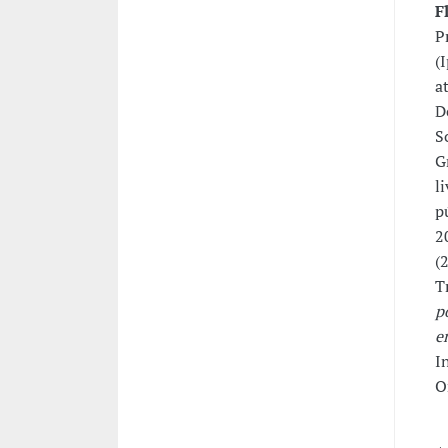
F
P
(
a
D
S
G
l
p
2
(
T
p
e
I
O