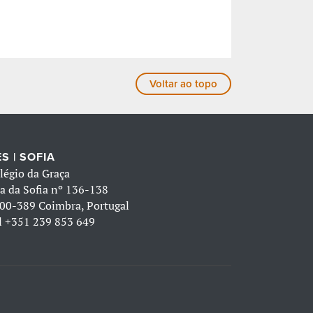
Voltar ao topo
S | SOFIA
légio da Graça
a da Sofia nº 136-138
00-389 Coimbra, Portugal
l
+351 239 853 649