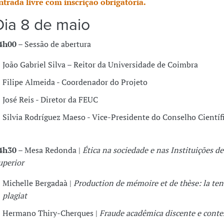
ntrada livre com inscrição obrigatória.
Dia 8 de maio
4h00
– Sessão de abertura
João Gabriel Silva – Reitor da Universidade de Coimbra
Filipe Almeida - Coordenador do Projeto
José Reis - Diretor da FEUC
Silvia Rodríguez Maeso - Vice-Presidente do Conselho Científ
4h30
– Mesa Redonda |
Ética na sociedade e nas Instituições d
uperior
Michelle Bergadaà |
Production de mémoire et de thèse: la ten
plagiat
Hermano Thiry-Cherques |
Fraude acadêmica discente e conte