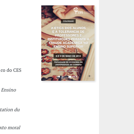
ico do CES
e Ensino
tation du
xto moral