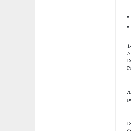
1
A
E
P
A
p
E
C