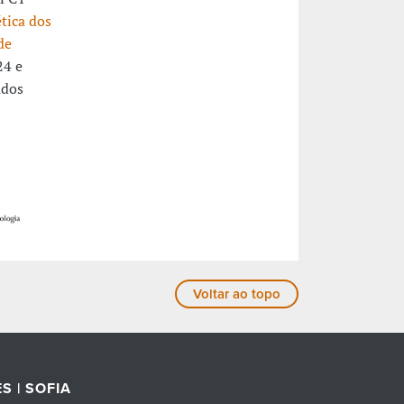
ética dos
de
4 e
udos
Voltar ao topo
S | SOFIA