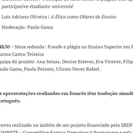
participative étudiants-université
Luís Adriano Oliveira |
A Ética como Objeto de Ensino
Moderação: Paulo Gama
4h30
– Mesa redonda | Fraude e plágio no Ensino Superior em 
urora Castro Teixeira
quipa do projeto: Ana Seixas, Denise Esteves, Eva Vicente, Fili
aulo Gama, Paulo Peixoto, Ulisses Neves Rafael.
s apresentações realizadas em francês têm tradução simul
ortuguês.
vento realizado no âmbito de um projeto financiado pelo ERDF
OMPETE – Competitive Factors Operational Programme e pela