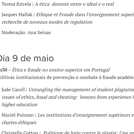
Teresa Estrela |
A ética docente entre o ideal e o real
Jacques Hallak |
Ethique et Fraude dans l’enseignement superi
recherche de noveaux modes de regulation
Moderação: Ana Seixas
Dia 9 de maio
h30
–
Ética e fraude no ensino superior em Portugal
olíticas institucionais de prevenção e combate à fraude académ
Jude Caroll |
Untangling the management of student plagiari
issues of ethics, fraud and cheating: lessons from experience
higher education
Muriel Poisson |
Les institutions d’enseignement supérieurs e
chartes éthiques
Christelle Cotton |
Politique de lutte contre le plagiat: Une a