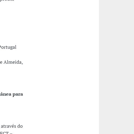
Portugal
pe Almeida,
tânea para
 através do
 FCT –