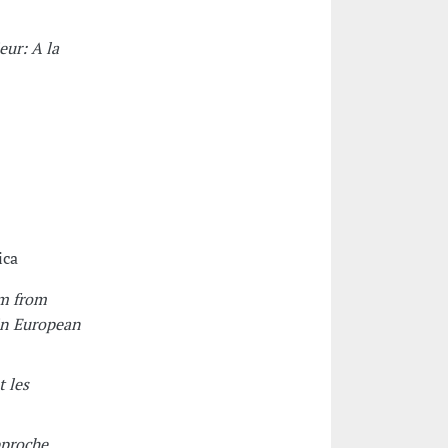
eur: A la
ica
sm from
 in European
t les
pproche