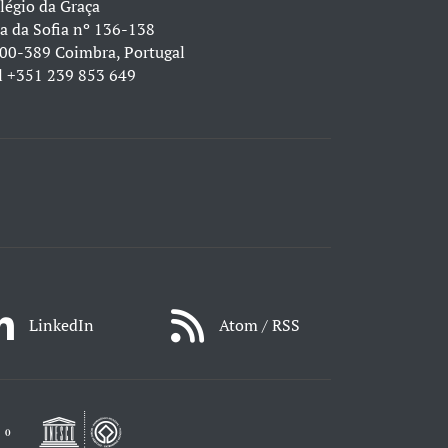
légio da Graça
a da Sofia nº 136-138
00-389 Coimbra, Portugal
l
+351 239 853 649
LinkedIn
Atom / RSS