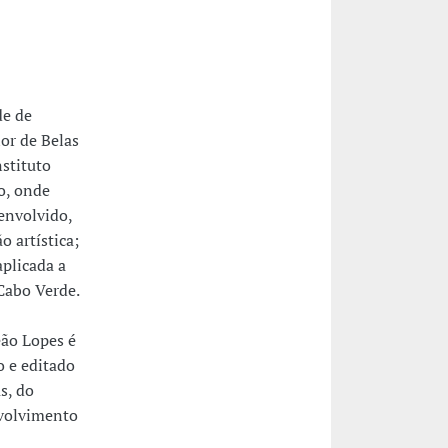
de de
or de Belas
stituto
o, onde
envolvido,
 artística;
plicada a
Cabo Verde.
eão Lopes é
o e editado
s, do
nvolvimento