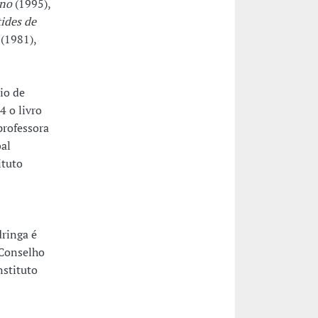
-no
(1995),
tides de
(1981),
io de
4 o livro
professora
bal
ituto
dringa é
Conselho
stituto