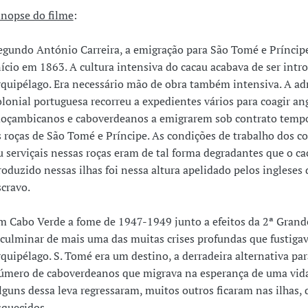
inopse do filme
:
egundo António Carreira, a emigração para São Tomé e Príncipe
nício em 1863. A cultura intensiva do cacau acabava de ser intr
rquipélago. Era necessário mão de obra também intensiva. A ad
olonial portuguesa recorreu a expedientes vários para coagir an
oçambicanos e caboverdeanos a emigrarem sob contrato tempo
s roças de São Tomé e Príncipe. As condições de trabalho dos c
u serviçais nessas roças eram de tal forma degradantes que o ca
roduzido nessas ilhas foi nessa altura apelidado pelos ingleses 
scravo.
m Cabo Verde a fome de 1947-1949 junto a efeitos da 2ª Grand
 culminar de mais uma das muitas crises profundas que fustiga
rquipélago. S. Tomé era um destino, a derradeira alternativa pa
úmero de caboverdeanos que migrava na esperança de uma vida
lguns dessa leva regressaram, muitos outros ficaram nas ilhas, 
squecidos.