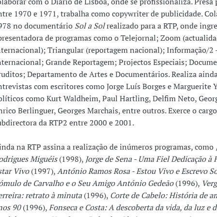
olaborar com o Diário de Lisboa, onde se profissionaliza. Presa
ntre 1970 e 1971, trabalha como copywriter de publicidade. Co
978 no documentário
Sol a Sol
realizado para a RTP, onde ingr
presentadora de programas como o Telejornal; Zoom (actualid
nternacional); Triangular (reportagem nacional); Informação/2 
nternacional; Grande Reportagem; Projectos Especiais; Docume
ruditos; Departamento de Artes e Documentários. Realiza aind
ntrevistas com escritores como Jorge Luís Borges e Marguerite 
olíticos como Kurt Waldheim, Paul Hartling, Delfim Neto, Geor
nrico Berlinguer, Georges Marchais, entre outros. Exerce o cargo
ubdirectora da RTP2 entre 2000 e 2001.
inda na RTP assina a realização de inúmeros programas, como
odrigues Miguéis
(1998),
Jorge de Sena - Uma Fiel Dedicação à 
star Vivo
(1997),
António Ramos Rosa - Estou Vivo e Escrevo So
ómulo de Carvalho e o Seu Amigo António Gedeão
(1996),
Verg
erreira: retrato à minuta
(1996),
Corte de Cabelo: História de a
nos 90
(1996),
Fonseca e Costa: A descoberta da vida, da luz e d