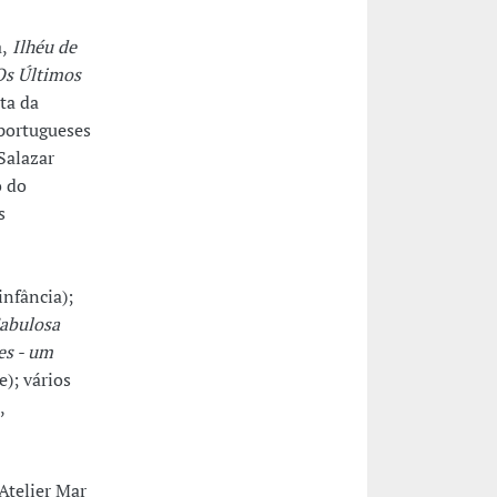
,
Ilhéu de
Os Últimos
ta da
 portugueses
Salazar
o do
s
infância);
abulosa
es - um
e); vários
,
Atelier Mar