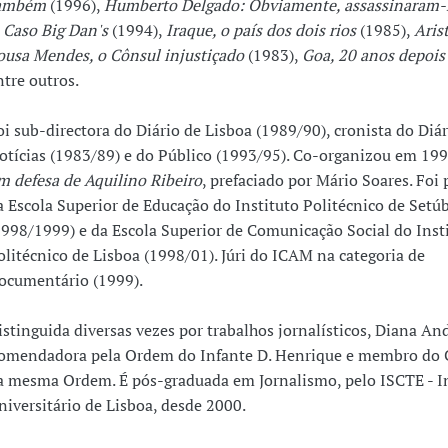
ambém
(1996),
Humberto Delgado: Obviamente, assassinaram
 Caso Big Dan's
(1994),
Iraque, o país dos dois rios
(1985),
Aris
ousa Mendes, o Cônsul injustiçado
(1983),
Goa, 20 anos depois
ntre outros.
oi sub-directora do Diário de Lisboa (1989/90), cronista do Diár
otícias (1983/89) e do Público (1993/95). Co-organizou em 199
m defesa de Aquilino Ribeiro
, prefaciado por Mário Soares. Foi 
a Escola Superior de Educação do Instituto Politécnico de Setú
1998/1999) e da Escola Superior de Comunicação Social do Inst
olitécnico de Lisboa (1998/01). Júri do ICAM na categoria de
ocumentário (1999).
istinguida diversas vezes por trabalhos jornalísticos, Diana An
omendadora pela Ordem do Infante D. Henrique e membro do 
a mesma Ordem. É pós-graduada em Jornalismo, pelo ISCTE - In
niversitário de Lisboa, desde 2000.