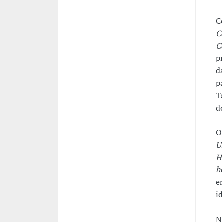
C
C
C
p
d
p
T
d
O
U
H
h
e
i
N