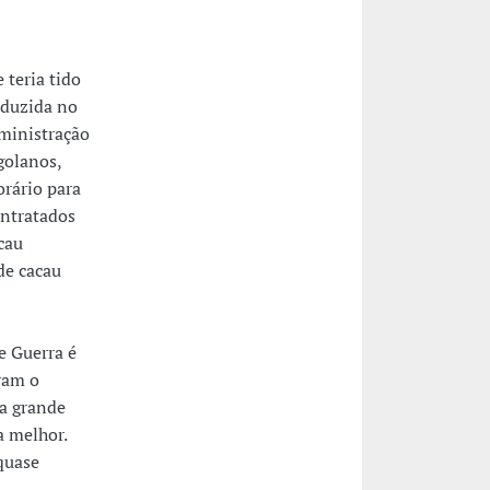
 teria tido
oduzida no
ministração
golanos,
rário para
ontratados
cau
de cacau
e Guerra é
vam o
ra grande
 melhor.
quase