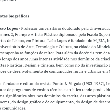
otas biográficas
eão Lopes
- Professor universitário doutorado pela Universida
ennes 2, França e Artista Plástico diplomado pela Escola Superi
rtes de Lisboa, em Pintura, Leão Lopes é fundador do M_EIA, In
niversitário de Arte, Tecnologia e Cultura, na cidade do Mindel
esempenha as funções de reitor. Para além da docência tem des
o longo dos anos, uma intensa atividade nos domínios da criação
rtes Plásticas, Design e Cinema, bem como no da investigação a
ções de desenvolvimento de comunidades rurais e urbanas em 
o-fundador e editor da revista Ponto & Vírgula (1983-1987), L
utor de programas de ensino técnico e artístico tendo produzid
ma significativa obra nos domínios da escrita, das artes plástica
inema, do design gráfico e de equipamento, do design de dese
e comunidades.