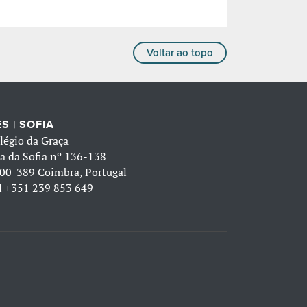
Voltar ao topo
S | SOFIA
légio da Graça
a da Sofia nº 136-138
00-389 Coimbra, Portugal
l
+351 239 853 649