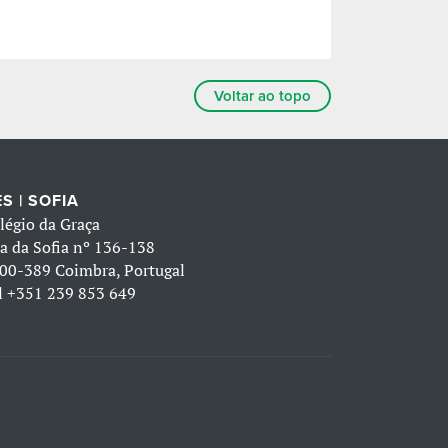
Voltar ao topo
S | SOFIA
légio da Graça
a da Sofia nº 136-138
00-389 Coimbra, Portugal
l
+351 239 853 649