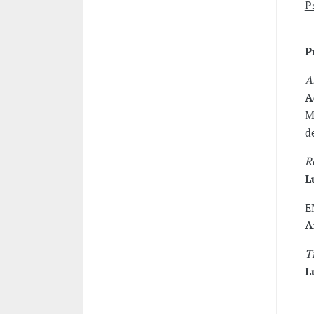
P
P
A
A
M
d
R
L
E
A
T
L