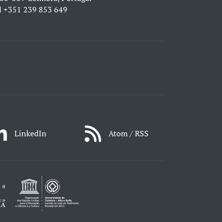
l
+351 239 853 649
LinkedIn
Atom / RSS