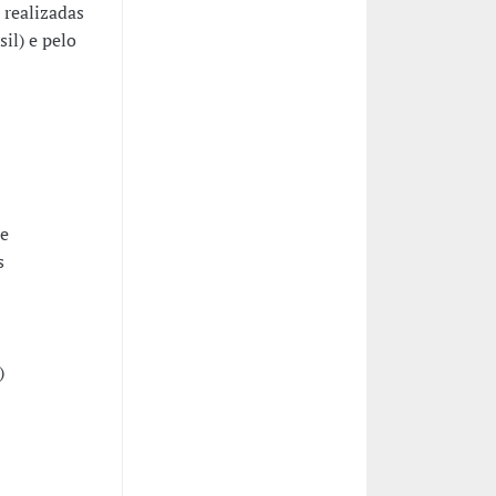
 realizadas
il) e pelo
 e
s
)