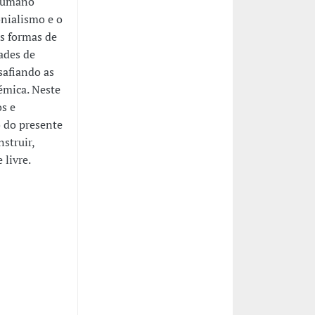
 humano
onialismo e o
as formas de
ades de
safiando as
témica. Neste
s e
 do presente
struir,
 livre.