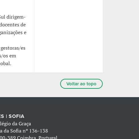
Sul dirigem-
 docentes de
ganizações e
 gestoras/es
s/os em
lobal.
Voltar ao topo
S | SOFIA
légio da Graça
a da Sofia nº 136-138
00-389 Coimbra, Portugal