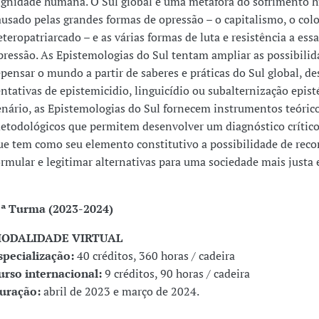
ignidade humana. O Sul global é uma metáfora do sofrimento
ausado pelas grandes formas de opressão – o capitalismo, o col
eteropatriarcado – e as várias formas de luta e resistência a ess
pressão. As Epistemologias do Sul tentam ampliar as possibilid
epensar o mundo a partir de saberes e práticas do Sul global, de
entativas de epistemicidio, linguicídio ou subalternização epis
enário, as Epistemologias do Sul fornecem instrumentos teórico
etodológicos que permitem desenvolver um diagnóstico crítico
ue tem como seu elemento constitutivo a possibilidade de recon
ormular e legitimar alternativas para uma sociedade mais justa e
.ª Turma (2023-2024)
ODALIDADE VIRTUAL
specialização:
40 créditos, 360 horas / cadeira
urso internacional:
9 créditos, 90 horas / cadeira
uração:
abril de 2023 e março de 2024.