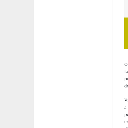
O
L
p
d
V
a
p
e