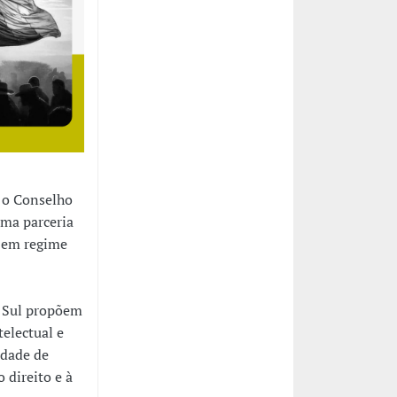
 o Conselho
ma parceria
, em regime
o Sul propõem
electual e
idade de
 direito e à