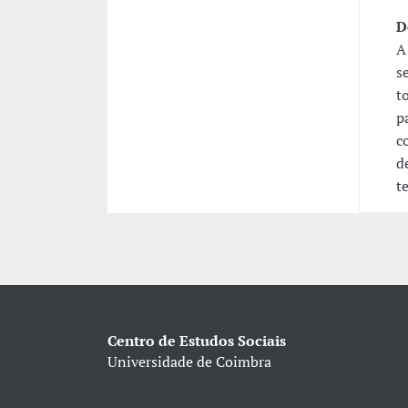
D
A
s
t
p
c
d
t
Centro de Estudos Sociais
Universidade de Coimbra