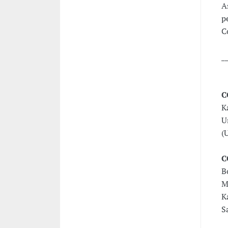
A
p
C
_
C
K
U
(
C
B
M
K
S