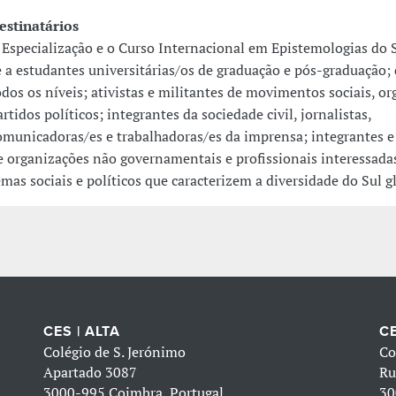
estinatários
 Especialização e o Curso Internacional em Epistemologias do 
e a estudantes universitárias/os de graduação e pós-graduação;
odos os níveis; ativistas e militantes de movimentos sociais, or
artidos políticos; integrantes da sociedade civil, jornalistas,
omunicadoras/es e trabalhadoras/es da imprensa; integrantes e
e organizações não governamentais e profissionais interessada
emas sociais e políticos que caracterizem a diversidade do Sul g
CES | ALTA
CE
Colégio de S. Jerónimo
Co
Apartado 3087
Ru
3000-995 Coimbra, Portugal
30