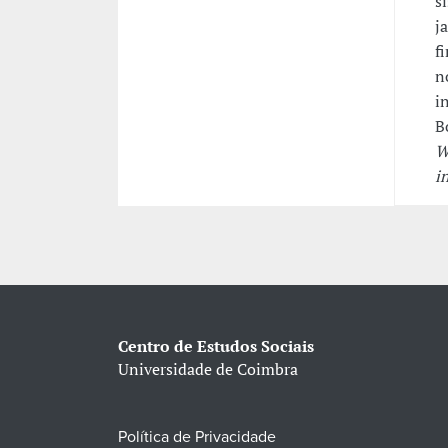
s
j
f
n
i
B
W
i
Centro de Estudos Sociais
Universidade de Coimbra
Política de Privacidade