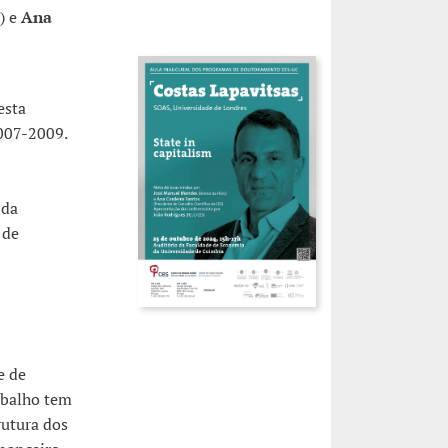
) e
Ana
esta
2007-2009.
 da
 de
e de
abalho tem
rutura dos