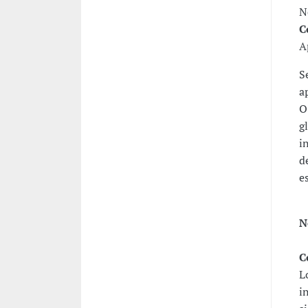
N
C
A
S
a
O
g
i
d
e
N
C
L
i