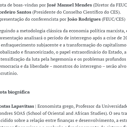
ota de boas-vindas por
José Manuel Mendes
(Diretor da FEUC
ordeiro Santos
(Presidente do Conselho Científico do CES).
presentação do conferencista por
João Rodrigues
(FEUC/CES)
eguindo a metodologia clássica da economia política marxista, 
presentação analisará o período de interregno após a crise de 
 enfraquecimento subjacente e a transformação do capitalismo
lobalizado e financeirizado, o papel extraordinário do Estado, a
ntensificação da luta pela hegemonia e os problemas profundos
emocracia e da liberdade – monstros do interregno – serão alvo
scrutínio.
ota biográfica
ostas Lapavitsas
| Economista grego, Professor da Universidad
ondres SOAS (School of Oriental and African Studies). O seu tr
ncidido sobre a relação entre finanças e desenvolvimento, a est