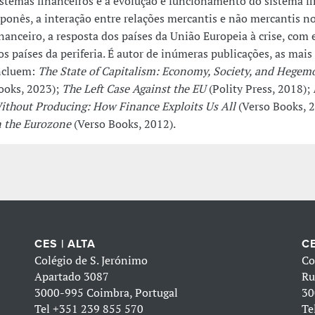
istemas financeiros e a evolução e funcionamento do sistema f
aponês, a interação entre relações mercantis e não mercantis n
inanceiro, a resposta dos países da União Europeia à crise, com
os países da periferia.
É autor de inúmeras publicações, as mais
ncluem:
The State of Capitalism: Economy, Society, and Hegem
ooks, 2023);
The Left Case Against the EU
(Polity Press, 2018);
ithout Producing: How Finance Exploits Us All
(Verso Books, 
n the Eurozone
(Verso Books, 2012).
CES | ALTA
CE
Colégio de S. Jerónimo
Co
Apartado 3087
Ru
3000-995 Coimbra, Portugal
30
Tel
+351 239 855 570
Te