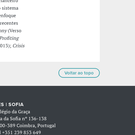
inanceiro
o sistema
 enfoque
 recentes
ony
(Verso
Profiting
2013);
Crisis
Voltar ao topo
S | SOFIA
légio da Graça
a da Sofia nº 136-138
00-389 Coimbra, Portugal
l
+351 239 853 649