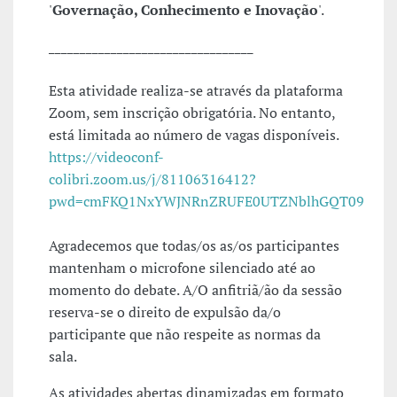
'
Governação, Conhecimento e Inovação
'.
_________________________________
Esta atividade realiza-se através da plataforma
Zoom, sem inscrição obrigatória. No entanto,
está limitada ao número de vagas disponíveis.
https://videoconf-
colibri.zoom.us/j/81106316412?
pwd=cmFKQ1NxYWJNRnZRUFE0UTZNblhGQT09
Agradecemos que todas/os as/os participantes
mantenham o microfone silenciado até ao
momento do debate. A/O anfitriã/ão da sessão
reserva-se o direito de expulsão da/o
participante que não respeite as normas da
sala.
As atividades abertas dinamizadas em formato