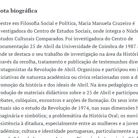
ota biográfica
estre em Filosofia Social e Política, Maria Manuela Cruzeiro é
nvestigadora do Centro de Estudos Sociais, onde integra o Núcl
studos Culturais Comparados. Foi investigadora do Centro de
ocumentação 25 de Abril da Universidade de Coimbra de 1987 
nde se destaca o seu trabalho de investigação na área da Históri
través da recolha, tratamento e publicação de testemunhos dire
rotagonistas da Revolução de Abril. Organizou e participou em
niciativas de natureza académica ou cívica relacionadas com a d
romoção da história e dos ideais de Abril. Na área pedagógica 
rodução de materiais didácticos sobre o 25 de Abril e participo
ebates, colóquios, encontros e acções de formação. Os seus inte
ctuais são o estudo da Revolução de 1974, nas suas dimensões h
maginária e simbólica; a problemática da História Oral; os mo
esistência à ditadura, especialmente entre as mulheres e a juve
cadémica; cultura e identidade portuguesas, particularmente a p