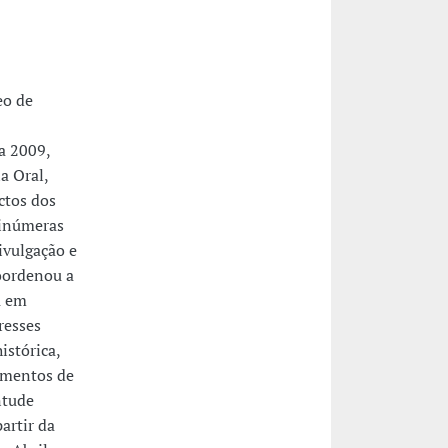
eo de
a 2009,
a Oral,
ctos dos
 inúmeras
ivulgação e
coordenou a
u em
resses
istórica,
vimentos de
ntude
artir da