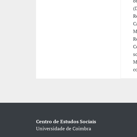
o
(
R
C
M
R
C
s
M
c
Centro de Estudos Sociais
Universidade de Coimbra