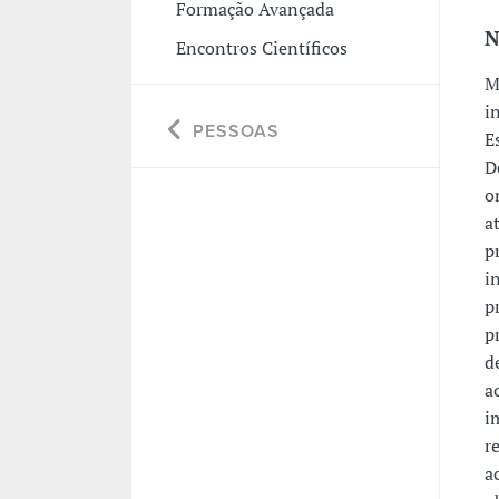
Formação Avançada
N
Encontros Científicos
M
i
PESSOAS
E
D
o
a
p
i
p
p
d
a
i
r
a