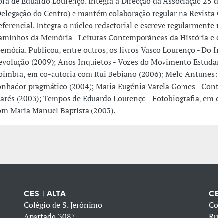
bra de Eduardo Lourenço. Integra a Direcção da Associação 25 d
Delegação do Centro) e mantém colaboração regular na Revista
eferencial. Integra o núcleo redactorial e escreve regularmente
aminhos da Memória - Leituras Contemporâneas da História e 
emória. Publicou, entre outros, os livros Vasco Lourenço - Do I
evolução (2009); Anos Inquietos - Vozes do Movimento Estuda
oimbra, em co-autoria com Rui Bebiano (2006); Melo Antunes:
onhador pragmático (2004); Maria Eugénia Varela Gomes - Cont
arés (2003); Tempos de Eduardo Lourenço - Fotobiografia, em 
om Maria Manuel Baptista (2003).
CES | ALTA
CE
Colégio de S. Jerónimo
Co
Apartado 3087
Ru