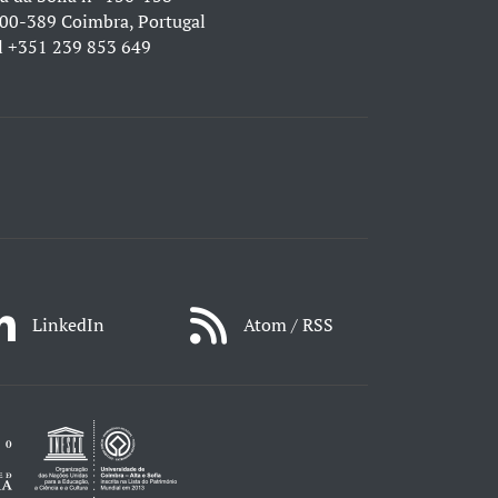
00-389 Coimbra, Portugal
l
+351 239 853 649
LinkedIn
Atom / RSS