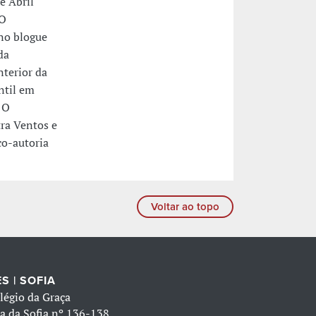
e Abril
 O
 no blogue
da
nterior da
ntil em
 O
ra Ventos e
co-autoria
Voltar ao topo
S | SOFIA
légio da Graça
a da Sofia nº 136-138