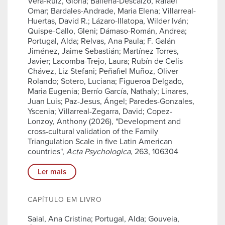
Vera-Ruiz, Gloria; Ballena-Descalzo, Rafael
Omar; Bardales-Andrade, Maria Elena; Villarreal-
Huertas, David R.; Lázaro-Illatopa, Wilder Iván;
Quispe-Callo, Gleni; Dámaso-Román, Andrea;
Portugal, Alda; Relvas, Ana Paula; F. Galán
Jiménez, Jaime Sebastián; Martínez Torres,
Javier; Lacomba-Trejo, Laura; Rubín de Celis
Chávez, Liz Stefani; Peñafiel Muñoz, Oliver
Rolando; Sotero, Luciana; Figueroa Delgado,
Maria Eugenia; Berrío García, Nathaly; Linares,
Juan Luis; Paz-Jesus, Ángel; Paredes-Gonzales,
Yscenia; Villarreal-Zegarra, David; Copez-
Lonzoy, Anthony (2026), "Development and
cross-cultural validation of the Family
Triangulation Scale in five Latin American
countries",
Acta Psychologica
, 263, 106304
Ler mais
CAPÍTULO EM LIVRO
Saial, Ana Cristina; Portugal, Alda; Gouveia,