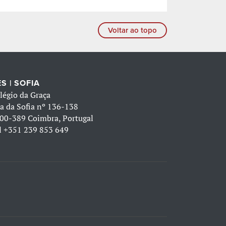
Voltar ao topo
S | SOFIA
légio da Graça
a da Sofia nº 136-138
00-389 Coimbra, Portugal
l
+351 239 853 649