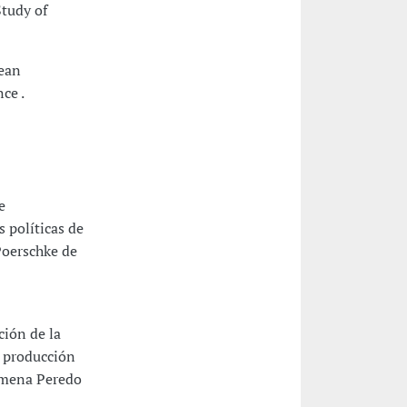
Study of
pean
ce .
e
 políticas de
Poerschke de
ción de la
a producción
Ximena Peredo