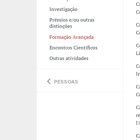
C
Investigação
C
Prémios e/ou outras
C
distinções
C
Formação Avançada
C
Encontros Científicos
L
Outras atividades
C
I
PESSOAS
C
C
C
r
l
C