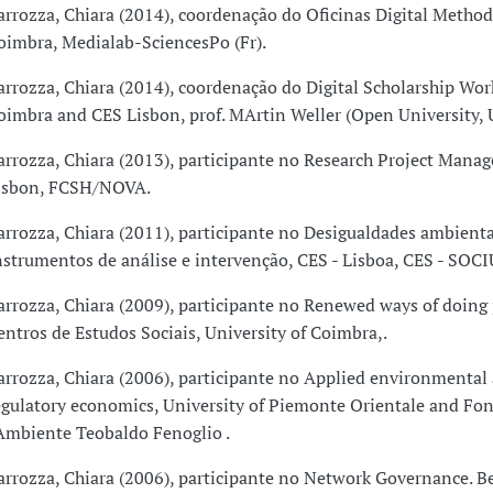
arrozza, Chiara (2014), coordenação do Oficinas Digital Method
oimbra, Medialab-SciencesPo (Fr).
arrozza, Chiara (2014), coordenação do Digital Scholarship Wo
oimbra and CES Lisbon, prof. MArtin Weller (Open University, 
arrozza, Chiara (2013), participante no Research Project Mana
isbon, FCSH/NOVA.
arrozza, Chiara (2011), participante no Desigualdades ambienta
nstrumentos de análise e intervenção, CES - Lisboa, CES - SOCI
arrozza, Chiara (2009), participante no Renewed ways of doing p
entros de Estudos Sociais, University of Coimbra,.
arrozza, Chiara (2006), participante no Applied environmental
egulatory economics, University of Piemonte Orientale and Fo
'Ambiente Teobaldo Fenoglio .
arrozza, Chiara (2006), participante no Network Governance. 