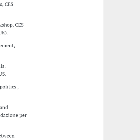
s, CES
rkshop, CES
UK).
gement,
is.
US.
olitics ,
 and
ndazione per
Between