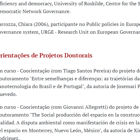
fficiency and democracy, University of Roskilde, Centre for the 
emocratic Network Governance.
arrozza, Chiara (2006), participante no Public policies in Euro
overnance system, URGE - Research Unit on European Governan
rientações de Projetos Doutorais
m curso - Coorientação (com Tiago Santos Pereira) do projeto d
outoramento "Entre semelhanças e diferenças: as trajetórias das
anotecnologia do Brasil e de Portugal", da autoria de Josemari 
uevedo.
m curso - Coorientação (com Giovanni Allegretti) do projeto de
outoramento "The Social producción del espacio en la construc
ealidad. A disputa ambiental como manifestación de crisis en l
el espacio en Monterrey, Nuevo León, México", da autoria de 
odríguez.