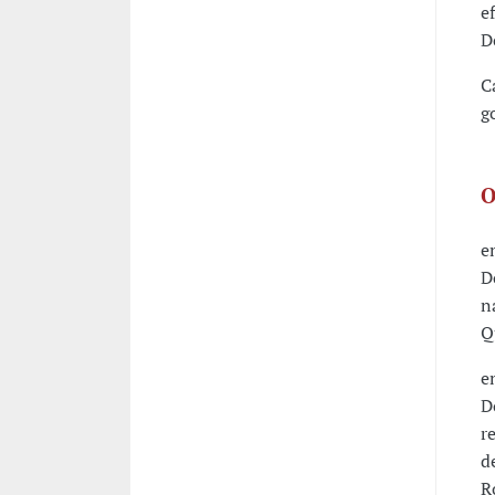
e
D
C
g
O
e
D
n
Q
e
D
r
d
R