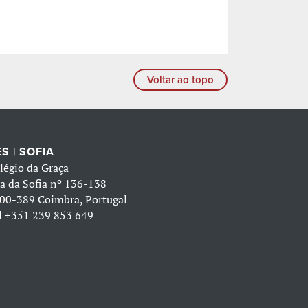
Voltar ao topo
S | SOFIA
légio da Graça
a da Sofia nº 136-138
00-389 Coimbra, Portugal
l
+351 239 853 649