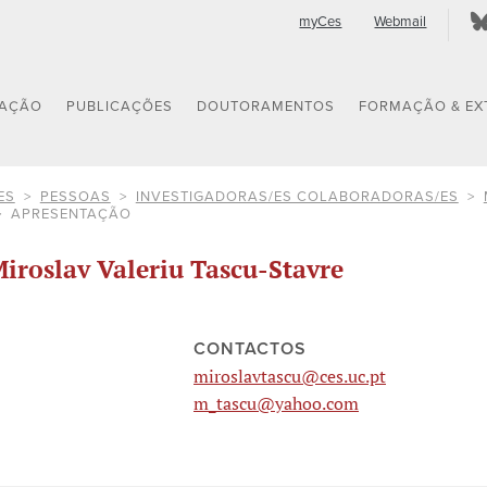
myCes
Webmail
GAÇÃO
PUBLICAÇÕES
DOUTORAMENTOS
FORMAÇÃO & EX
ES
PESSOAS
INVESTIGADORAS/ES COLABORADORAS/ES
APRESENTAÇÃO
iroslav Valeriu Tascu-Stavre
CONTACTOS
miroslavtascu@ces.uc.pt
m_tascu@yahoo.com