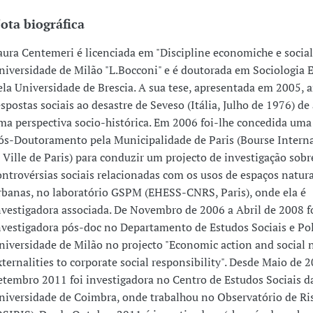
ota biográfica
aura Centemeri é licenciada em "Discipline economiche e social
niversidade de Milão "L.Bocconi" e é doutorada em Sociologia
ela Universidade de Brescia. A sua tese, apresentada em 2005, a
espostas sociais ao desastre de Seveso (Itália, Julho de 1976) d
ma perspectiva socio-histórica. Em 2006 foi-lhe concedida uma
ós-Doutoramento pela Municipalidade de Paris (Bourse Interna
a Ville de Paris) para conduzir um projecto de investigação sobr
ontrovérsias sociais relacionadas com os usos de espaços natur
rbanas, no laboratório GSPM (EHESS-CNRS, Paris), onde ela é
nvestigadora associada. De Novembro de 2006 a Abril de 2008 f
nvestigadora pós-doc no Departamento de Estudos Sociais e Pol
niversidade de Milão no projecto "Economic action and social 
xternalities to corporate social responsibility". Desde Maio de 
etembro 2011 foi investigadora no Centro de Estudos Sociais d
niversidade de Coimbra, onde trabalhou no Observatório de Ri