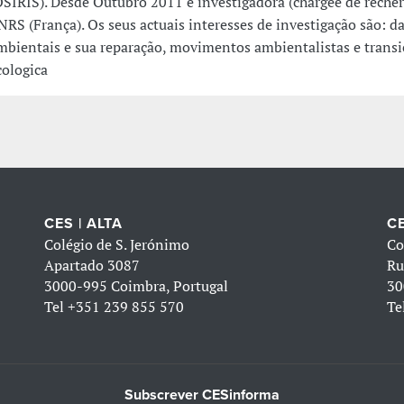
OSIRIS). Desde Outubro 2011 é investigadora (chargée de recher
NRS (França). Os seus actuais interesses de investigação são: d
mbientais e sua reparação, movimentos ambientalistas e transi
cologica
CES | ALTA
CE
Colégio de S. Jerónimo
Co
Apartado 3087
Ru
3000-995 Coimbra, Portugal
30
Tel
+351 239 855 570
Te
Subscrever CESinforma