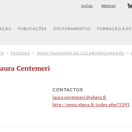
myCes
Webmail
GAÇÃO
PUBLICAÇÕES
DOUTORAMENTOS
FORMAÇÃO & EX
ES
PESSOAS
INVESTIGADORAS/ES COLABORADORAS/ES
aura Centemeri
CONTACTOS
laura.centemeri@ehess.fr
http://cems.ehess.fr/index.php?3393