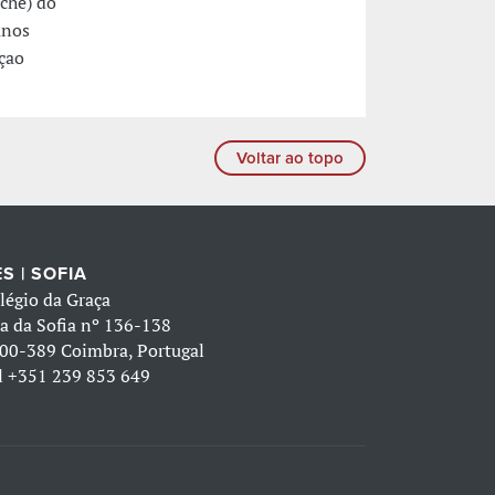
che) do
anos
çao
Voltar ao topo
S | SOFIA
légio da Graça
a da Sofia nº 136-138
00-389 Coimbra, Portugal
l
+351 239 853 649