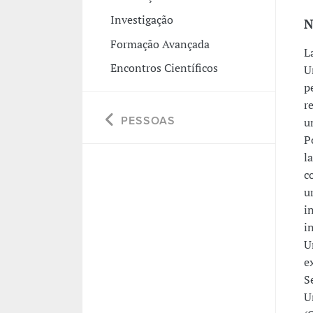
Investigação
N
Formação Avançada
L
Encontros Científicos
U
p
r
PESSOAS
u
P
l
c
u
i
i
U
e
S
U