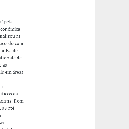
i" pela
 Económica
nalisou as
e acordo com
 bolsa de
tionale de
e as
ais em áreas
oi
íticos da
norms: from
2008 até
a
sco