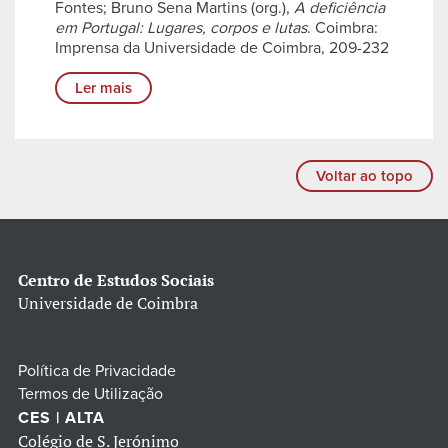
Fontes; Bruno Sena Martins (org.),
A deficiência
em Portugal: Lugares, corpos e lutas
. Coimbra:
Imprensa da Universidade de Coimbra, 209-232
Ler mais
Voltar ao topo
Centro de Estudos Sociais
Universidade de Coimbra
Política de Privacidade
Termos de Utilização
CES | ALTA
Colégio de S. Jerónimo