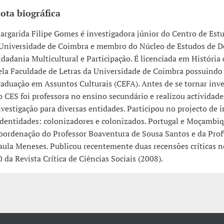
ota biográfica
argarida Filipe Gomes é investigadora júnior do Centro de Estu
 Universidade de Coimbra e membro do Núcleo de Estudos de D
idadania Multicultural e Participação. É licenciada em História 
ela Faculdade de Letras da Universidade de Coimbra possuind
raduação em Assuntos Culturais (CEFA). Antes de se tornar inv
o CES foi professora no ensino secundário e realizou actividade
nvestigação para diversas entidades. Participou no projecto de 
Identidades: colonizadores e colonizados. Portugal e Moçambiq
oordenação do Professor Boaventura de Sousa Santos e da Prof
aula Meneses. Publicou recentemente duas recensões críticas 
0 da Revista Crítica de Ciências Sociais (2008).