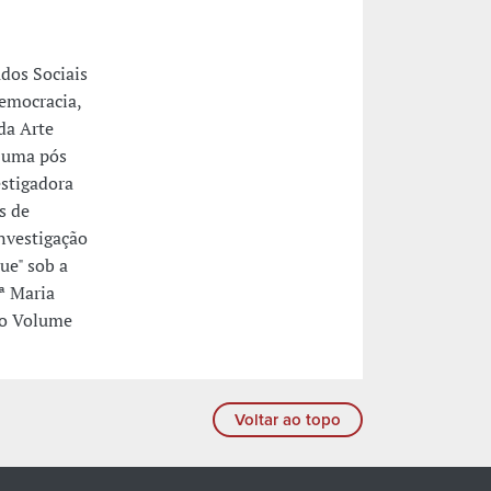
dos Sociais
emocracia,
da Arte
o uma pós
estigadora
s de
investigação
ue" sob a
ª Maria
no Volume
Voltar ao topo