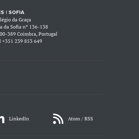
S | SOFIA
légio da Graça
a da Sofia nº 136-138
00-389 Coimbra, Portugal
l
+351 239 853 649
LinkedIn
Atom / RSS