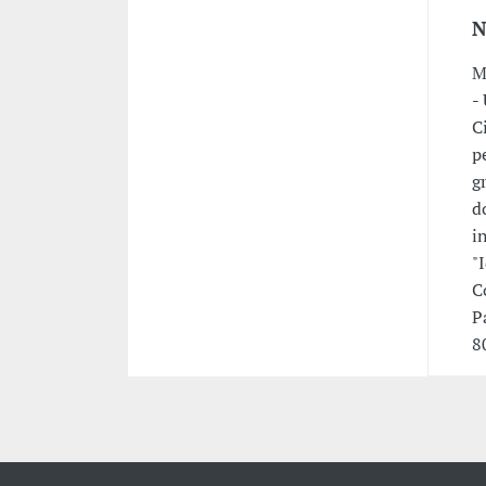
N
M
-
C
p
g
d
i
"
C
P
8