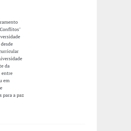
toramento
Conflitos"
iversidade
 desde
urricular
niversidade
te da
 entre
ou em
de
 para a paz