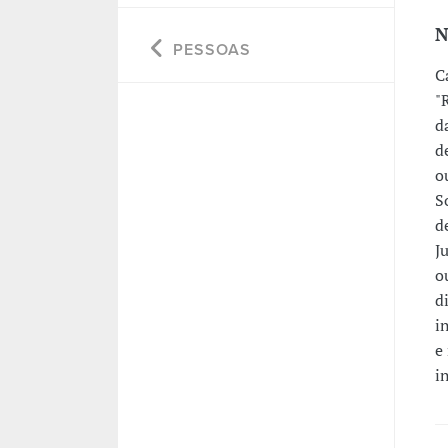
N
PESSOAS
C
"
d
d
o
S
d
J
o
d
i
e
i