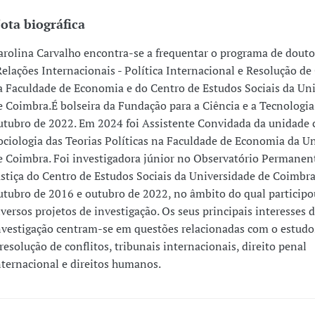
ota biográfica
arolina Carvalho encontra-se a frequentar o programa de dou
Relações Internacionais - Política Internacional e Resolução de 
a Faculdade de Economia e do Centro de Estudos Sociais da Un
e Coimbra.É bolseira da Fundação para a Ciência e a Tecnologia
utubro de 2022. Em 2024 foi Assistente Convidada da unidade c
ociologia das Teorias Políticas na Faculdade de Economia da U
e Coimbra. Foi investigadora júnior no Observatório Permanen
ustiça do Centro de Estudos Sociais da Universidade de Coimbra
utubro de 2016 e outubro de 2022, no âmbito do qual particip
iversos projetos de investigação. Os seus principais interesses 
nvestigação centram-se em questões relacionadas com o estudos
 resolução de conflitos, tribunais internacionais, direito penal
nternacional e direitos humanos.