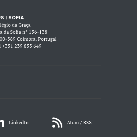
S | SOFIA
légio da Graça
a da Sofia nº 136-138
00-389 Coimbra, Portugal
l
+351 239 853 649
LinkedIn
Atom / RSS