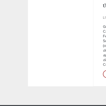
Ú
L
G
C
F
S
(o
d
a
d
C