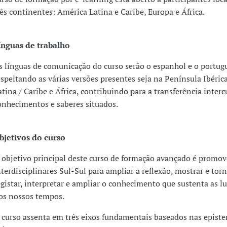
rês continentes: América Latina e Caribe, Europa e África.
ínguas de trabalho
s línguas de comunicação do curso serão o espanhol e o portug
espeitando as várias versões presentes seja na Península Ibéric
atina / Caribe e África, contribuindo para a transferência interc
onhecimentos e saberes situados.
bjetivos do curso
 objetivo principal deste curso de formação avançado é promov
nterdisciplinares Sul-Sul para ampliar a reflexão, mostrar e torna
egistar, interpretar e ampliar o conhecimento que sustenta as lu
os nossos tempos.
 curso assenta em três eixos fundamentais baseados nas epist