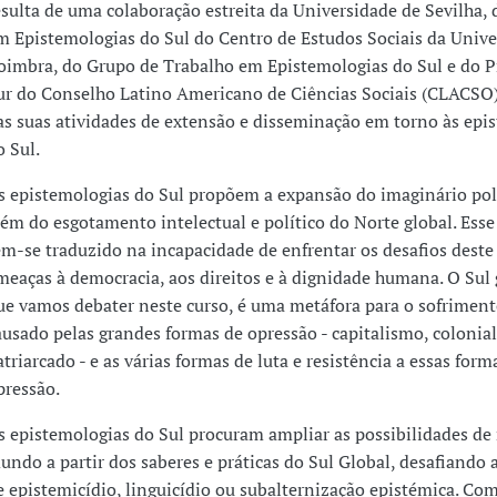
esulta de uma colaboração estreita da Universidade de Sevilha,
m Epistemologias do Sul do Centro de Estudos Sociais da Unive
oimbra, do Grupo de Trabalho em Epistemologias do Sul e do 
ur do Conselho Latino Americano de Ciências Sociais (CLACSO
as suas atividades de extensão e disseminação em torno às epi
o Sul.
s epistemologias do Sul propõem a expansão do imaginário polí
lém do esgotamento intelectual e político do Norte global. Ess
em-se traduzido na incapacidade de enfrentar os desafios deste
meaças à democracia, aos direitos e à dignidade humana. O Sul g
ue vamos debater neste curso, é uma metáfora para o sofrime
ausado pelas grandes formas de opressão - capitalismo, colonia
atriarcado - e as várias formas de luta e resistência a essas form
pressão.
s epistemologias do Sul procuram ampliar as possibilidades de
undo a partir dos saberes e práticas do Sul Global, desafiando a
e epistemicídio, linguicídio ou subalternização epistémica. Com