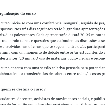
rganização do curso
 curso inicia-se com uma conferência inaugural, seguida de per
espostas. Nos três dias seguintes terão lugar duas apresentações
ois/duas palestrantes. Cada apresentação durará 20-25 minutos
ntroduzindo temas e questões que estimulem as discussões a s
esenvolvidas nas oficinas que se seguem entre os/as participant
ermina com um momento de debate entre os/as estudantes do c
alestrantes (20 min.). O uso de materiais audio-visuais é reco
 curso encerra com uma sessão coletiva pensada para potenciar
olaborativa e a transferências de saberes entre todos/as os/as pa
 quem se destina o curso?
studantes, docentes, activistas de movimentos sociais, e públic
urso de formação por e-learning está aberto a participantes loc