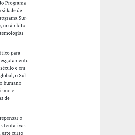
 do Programa
rsidade de
Programa Sur-
), no âmbito
stemologias
tico para
e esgotamento
 século e em
lobal, o Sul
nto humano
lismo e
as de
 repensar o
s tentativas
 este curso