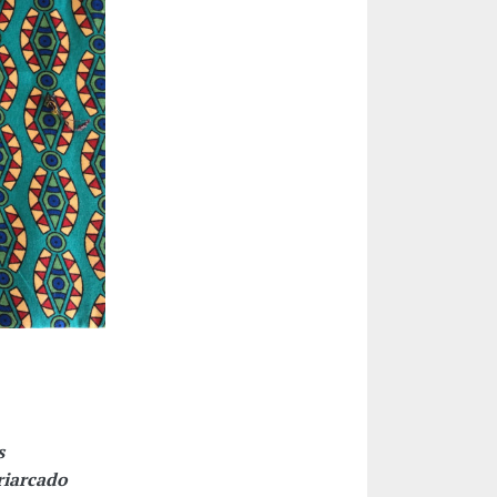
s
riarcado