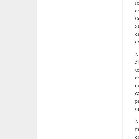
r
e
C
S
d
d
A
a
t
a
q
c
p
o
A
m
d