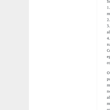
S
1
m
2
3
a
4
s
C
e
c
O
p
m
n
a
m
c