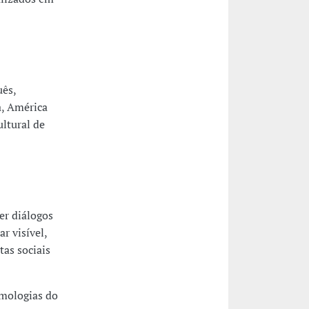
uês,
a, América
ultural de
er diálogos
r visível,
tas sociais
emologias do