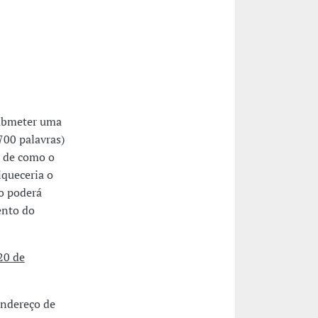
submeter uma
700 palavras)
, de como o
iqueceria o
o poderá
ento do
 20 de
endereço de