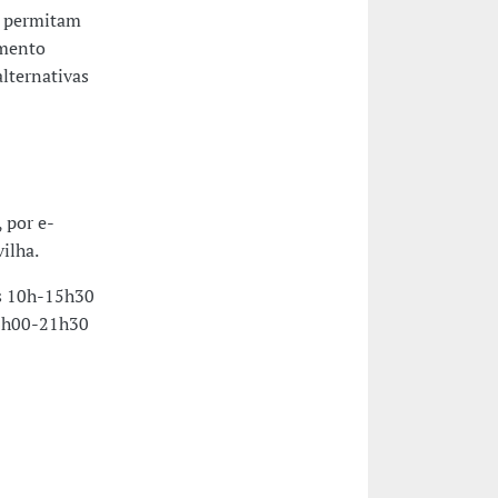
e permitam
emento
alternativas
 por e-
ilha.
as 10h-15h30
16h00-21h30