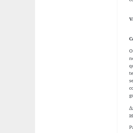
V
C
O
n
q
t
s
c
g
A
s
P