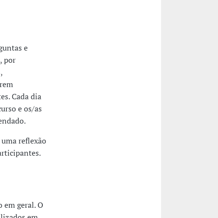
guntas e
, por
,
erem
es. Cada dia
urso e os/as
mendado.
 uma reflexão
rticipantes.
o em geral. O
alizados em