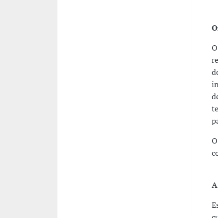
O
O
r
d
i
d
t
p
O
c
A
E
c