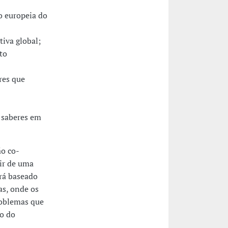
 europeia do
tiva global;
to
res que
 saberes em
o co-
tir de uma
rá baseado
as, onde os
roblemas que
o do