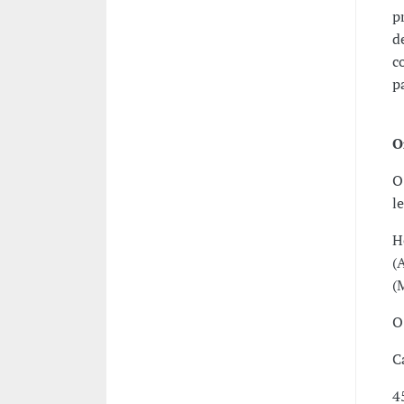
p
d
c
p
O
O
l
H
(
(
O
C
4