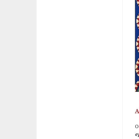
A
O
e