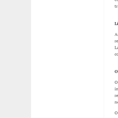
t
L
A
r
L
c
O
O
i
r
n
O