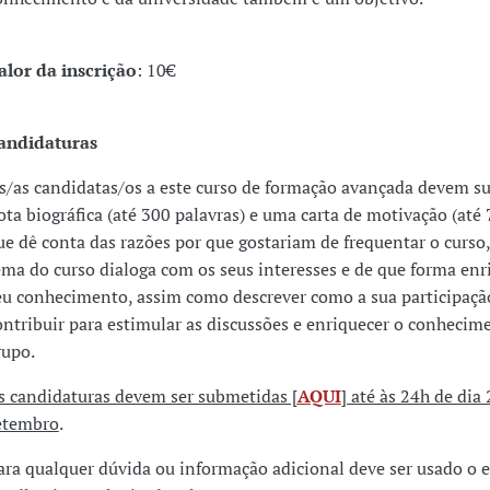
alor da inscrição
: 10€
andidaturas
s/as candidatas/os a este curso de formação avançada devem 
ota biográfica (até 300 palavras) e uma carta de motivação (até 
ue dê conta das razões por que gostariam de frequentar o curso
ema do curso dialoga com os seus interesses e de que forma enr
eu conhecimento, assim como descrever como a sua participaçã
ontribuir para estimular as discussões e enriquecer o conhecim
rupo.
s candidaturas devem ser submetidas [
AQUI
] até às 24h de dia
etembro
.
ara qualquer dúvida ou informação adicional deve ser usado o 