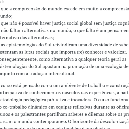
ul:
. que a compreensão do mundo excede em muito a compreensão
undo;
. que não é possível haver justiça social global sem justiça cogni
. não faltam alternativas no mundo, o que falta é um pensamen
lternativo das alternativas;
. as epistemologias do Sul reivindicam uma diversidade de sabe
ustentam as lutas sociais que importa (re) conhecer e valorizar.
onsequentemente, como alternativa a qualquer teoria geral as
pistemologias do Sul apostam na promoção de uma ecologia de
onjunto com a tradução intercultural.
 curso está pensado como um ambiente de trabalho e construçã
articipativa de conhecimentos nascidos das experiências, a par
etodologia pedagógica pró-ativa e inovadora. O curso funciona
o co-trabalho dinâmico em equipas reflexivas durante as oficin
lunos e os palestrantes partilham saberes e dilemas sobre os p
arcam o mundo contemporâneo. O horizonte da descolonizaçã
onhecimento e da universidade também é um objetivo.