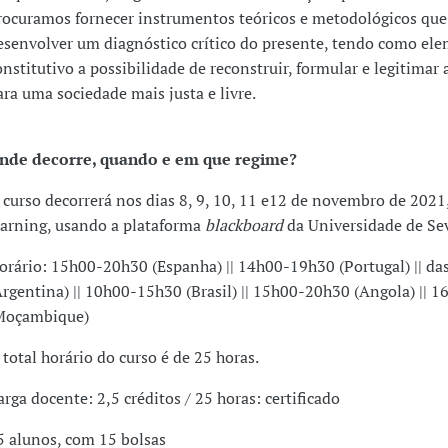
rocuramos fornecer instrumentos teóricos e metodológicos qu
esenvolver um diagnóstico crítico do presente, tendo como el
onstitutivo a possibilidade de reconstruir, formular e legitimar 
ara uma sociedade mais justa e livre.
nde decorre, quando e em que regime?
 curso decorrerá nos dias 8, 9, 10, 11 e12 de novembro de 2021,
earning, usando a plataforma
blackboard
da Universidade de Sev
orário: 15h00-20h30 (Espanha) || 14h00-19h30 (Portugal) || d
Argentina) || 10h00-15h30 (Brasil) || 15h00-20h30 (Angola) || 
Moçambique)
 total horário do curso é de 25 horas.
arga docente: 2,5 créditos / 25 horas: certificado
5 alunos, com 15 bolsas