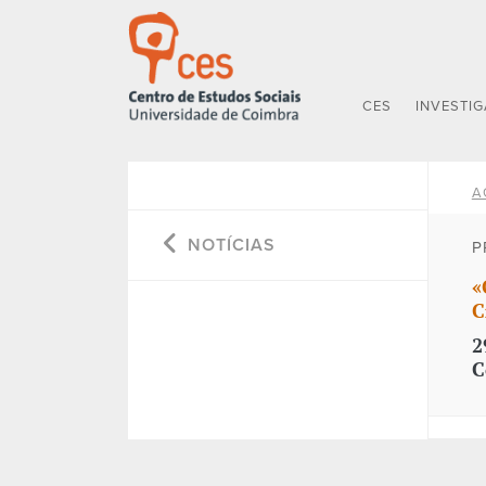
CES
INVESTI
A
NOTÍCIAS
P
«
C
2
C