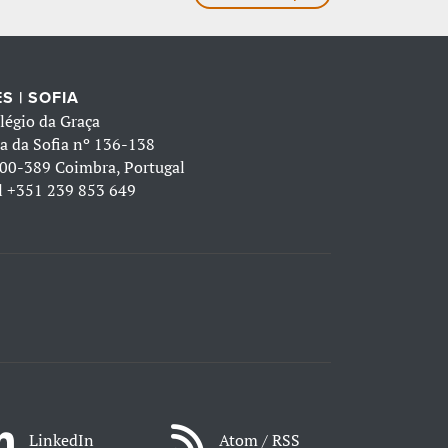
S | SOFIA
légio da Graça
a da Sofia nº 136-138
00-389 Coimbra, Portugal
l
+351 239 853 649
LinkedIn
Atom / RSS