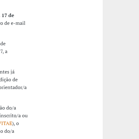
 17 de
ço de e-mail
 de
7, a
ntes já
dição de
orientador/a
ção do/a
inscrito/a ou
VITAE
), o
ão do/a