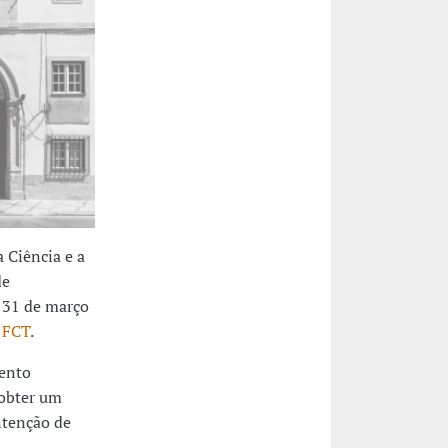
 Ciência e a
de
 31 de março
a
FCT
.
mento
 obter um
ntenção de