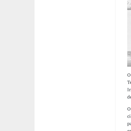
O
T
I
d
O
c
p
c