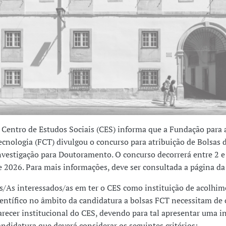
 Centro de Estudos Sociais (CES) informa que a Fundação para a
ecnologia (FCT) divulgou o concurso para atribuição de Bolsas 
nvestigação para Doutoramento. O concurso decorrerá entre 2 e
e 2026. Para mais informações, deve ser consultada a página d
s/As interessados/as em ter o CES como instituição de acolhi
ientífico no âmbito da candidatura a bolsas FCT necessitam de
arecer institucional do CES, devendo para tal apresentar uma i
andidatura que deverá considerar os seguintes critérios: