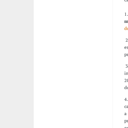
1
m
d
2
e
p
3
i
2
d
4
c
a
p
o