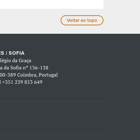
Voltar ao topo
S | SOFIA
légio da Graça
a da Sofia nº 136-138
00-389 Coimbra, Portugal
l
+351 239 853 649