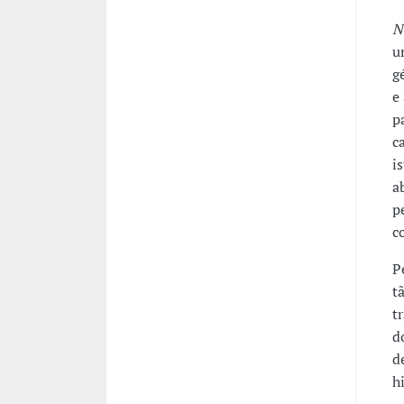
N
u
g
e
p
c
i
a
p
c
P
t
t
d
d
h