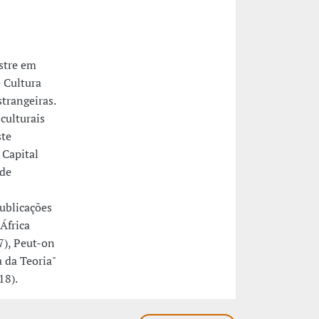
stre em
 Cultura
trangeiras.
 culturais
ste
 Capital
 de
publicações
África
7), Peut-on
 da Teoria"
18).