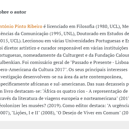
obre o autor
ntónio Pinto Ribeiro
é licenciado em Filosofia (1980, UCL), Me
iências da Comunicação (1995, UNL), Doutorado em Estudos de
2015, UCL). Leccionou em várias Universidades Portuguesas e Es
oi diretor artístico e curador responsável em várias instituições
ortuguesas, nomeadamente da Culturgest e da Fundação Calou
ulbenkian. Foi comissário geral de "Passado e Presente - Lisboa
bero-Americana da Cultura 2017". Os seus principais interesses
nvestigação desenvolvem-se na área da arte contemporânea,
specificamente africanas e sul-americanas. Das suas dezasseis 
m livro destacam-se: "África os quatro rios - A representação de 
través da literatura de viagens europeia e norteamericana" (201
écolonizer les musées? (2019). Como editor destaca: "A urgência
2007), "Lições, I e II" (2008), "O Desejo de Viver em Comum" (20