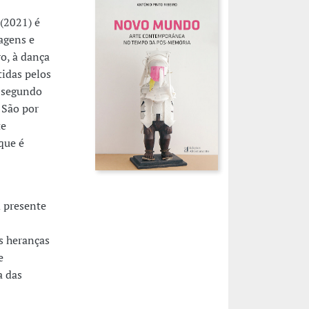
(2021) é
uagens e
ro, à dança
idas pelos
s segundo
 São por
te
que é
m presente
s heranças
e
a das