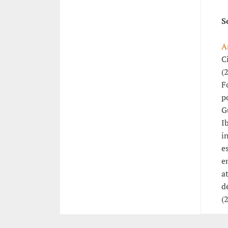
S
A
C
(
F
p
G
I
i
e
e
a
d
(