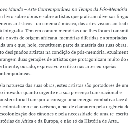
ovo Mundo – Arte Contemporânea no Tempo da Pós-Memória
m livro sobre obras e sobre artistas que praticam diversas ling
éneros artísticos - do cinema à música, das artes visuais ao teat
 à fotografia. Têm em comum memórias que lhes foram transmit
ais e avós de origem africana, memórias diferidas e apropriada
ada um e que, hoje, constituem parte da matéria das suas obras.
sto designados artistas na condição de pós-memória. Atualmen
brangem duas gerações de artistas que protagonizam muito do 
ertinente, ousado, expressivo e crítico nas artes europeias
ontemporâneas.
ela natureza das suas obras, estes artistas são portadores de u
ão inovador quanto urgente e a sua presença transnacional e
ransterritorial transporta consigo uma energia combativa face à
o colonialismo e ao racismo, a par de clamarem pela urgência d
escolonização dos cânones e pela necessidade de uma re-escrit
istórias de África e da Europa, e não só da História de Arte..