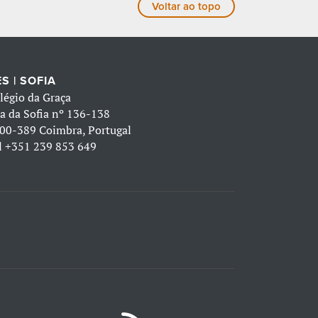
Voltar ao topo
S | SOFIA
légio da Graça
a da Sofia nº 136-138
00-389 Coimbra, Portugal
l
+351 239 853 649