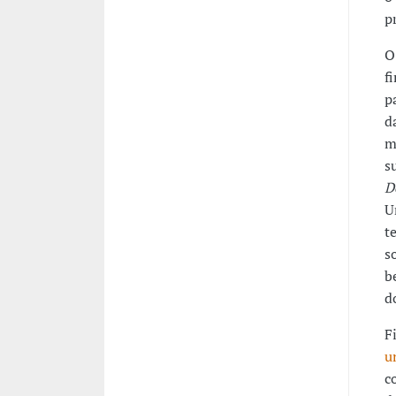
p
O
f
p
d
m
s
D
U
t
s
b
d
F
u
c