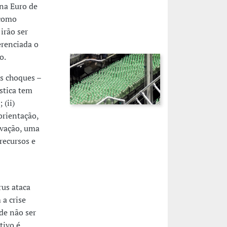
na Euro de
 como
irão ser
erenciada o
o.
s choques –
stica tem
 (ii)
orientação,
novação, uma
recursos e
rus ataca
a crise
de não ser
tivo é