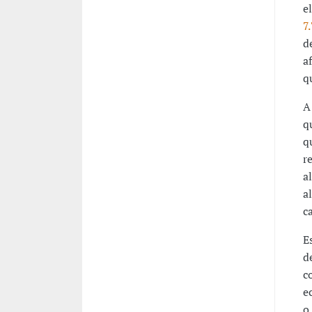
e
7
d
a
q
A
q
q
r
a
a
c
E
d
c
e
o