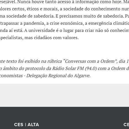
esejável. Nunca houve tanto acesso à informação como hoje. M
alores certos, éticos e morais, a sociedade do conhecimento nu
ma sociedade de sabedoria. E precisamos muito de sabedoria. P
ltrapassar a pandemia, a crise económica, a emergência climáti
inda aí está. A universidade é o lugar para criar não só conhec
specialistas, mas cidadãos com valores.
ste texto foi exibido na rúbrica “Conversas com a Ordem”, dia 
o âmbito do protocolo da Rádio Solar FM (94.0) com a Ordem d
conomistas - Delegação Regional do Algarve.
CES | ALTA
CE