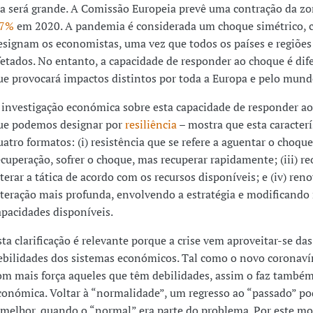
la será grande. A Comissão Europeia prevê uma contração da zo
.7%
em 2020. A pandemia é considerada um choque simétrico,
esignam os economistas, uma vez que todos os países e regiões 
fetados. No entanto, a capacidade de responder ao choque é dif
ue provocará impactos distintos por toda a Europa e pelo mund
 investigação económica sobre esta capacidade de responder ao
ue podemos designar por
resiliência
– mostra que esta caracterí
uatro formatos: (i) resistência que se refere a aguentar o choque;
ecuperação, sofrer o choque, mas recuperar rapidamente; (iii) re
lterar a tática de acordo com os recursos disponíveis; e (iv) re
lteração mais profunda, envolvendo a estratégia e modificando 
apacidades disponíveis.
sta clarificação é relevante porque a crise vem aproveitar-se das
ebilidades dos sistemas económicos. Tal como o novo coronaví
om mais força aqueles que têm debilidades, assim o faz também 
conómica. Voltar à “normalidade”, um regresso ao “passado” po
 melhor, quando o “normal” era parte do problema. Por este mo