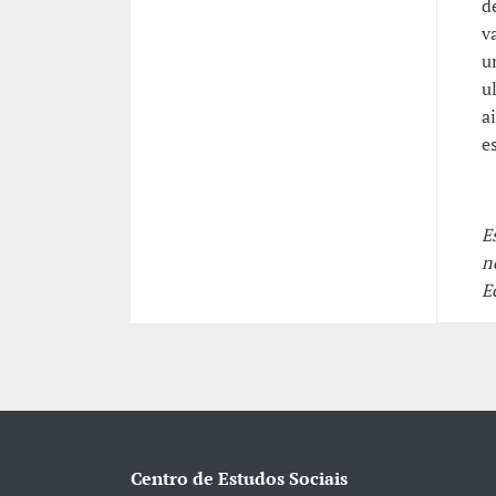
d
v
u
u
a
e
E
n
E
Centro de Estudos Sociais