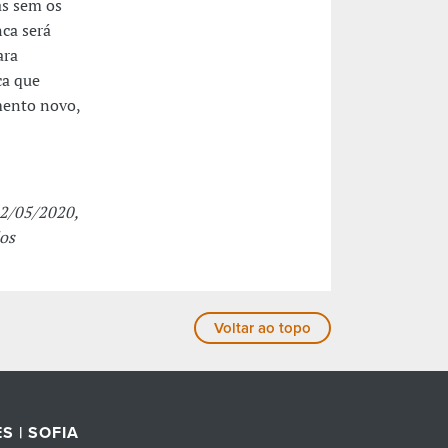
as sem os
nca será
ara
ca que
imento novo,
12/05/2020,
os
Voltar ao topo
S | SOFIA