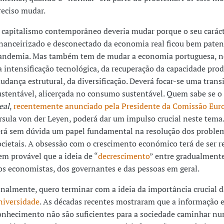
reciso mudar.
 capitalismo contemporâneo deveria mudar porque o seu carác
inanceirizado e desconectado da economia real ficou bem pate
andemia. Mas também tem de mudar a economia portuguesa, n
a intensificação tecnológica, da recuperação da capacidade prod
udança estrutural, da diversificação. Deverá focar-se uma trans
ustentável, alicerçada no consumo sustentável. Quem sabe se o
eal
,
recentemente anunciado pela Presidente da Comissão Eur
rsula von der Leyen, poderá dar um impulso crucial neste tema
erá sem dúvida um papel fundamental na resolução dos proble
ocietais. A obsessão com o crescimento económico terá de ser r
em provável que a ideia de “
decrescimento
” entre gradualmente
os economistas, dos governantes e das pessoas em geral.
inalmente, quero terminar com a ideia da importância crucial d
niversidade
. As décadas recentes mostraram que a informação e
onhecimento não são suficientes para a sociedade caminhar nu