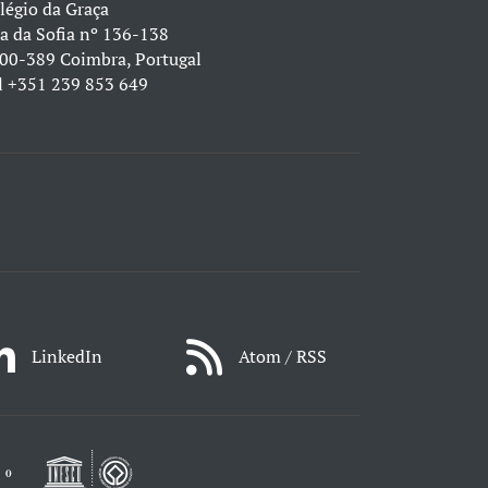
légio da Graça
a da Sofia nº 136-138
00-389 Coimbra, Portugal
l
+351 239 853 649
LinkedIn
Atom / RSS