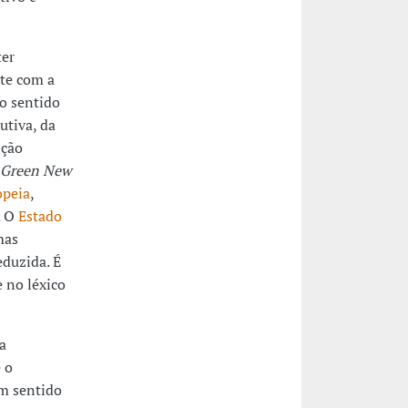
ter
nte com a
o sentido
utiva, da
ição
Green New
opeia
,
. O
Estado
mas
eduzida. É
 no léxico
a
 o
m sentido