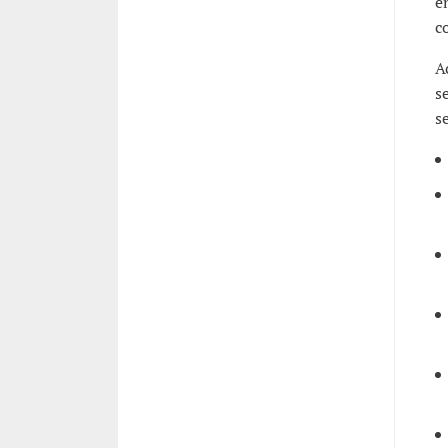
e
c
A
s
s