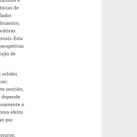
nalismo e
tórias de
ndador
dinâmico,
ráticas
ionais. Esta
perspetivas
oção de
 solidez
vas:
te sentido,
s depende
inuamente o
omo efeito
as por
iscurso,