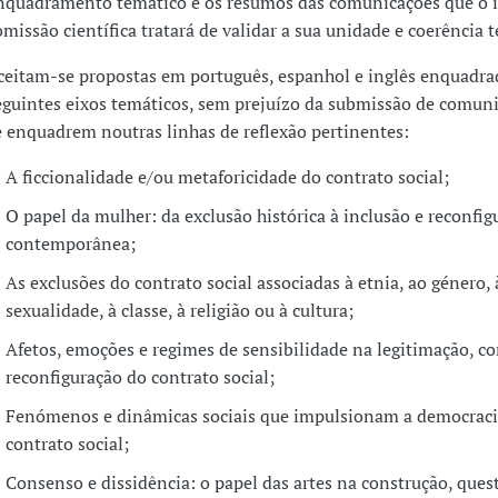
nquadramento temático e os resumos das comunicações que o 
omissão científica tratará de validar a sua unidade e coerência 
ceitam-se propostas em português, espanhol e inglês enquadra
eguintes eixos temáticos, sem prejuízo da submissão de comun
e enquadrem noutras linhas de reflexão pertinentes:
A ficcionalidade e/ou metaforicidade do contrato social;
O papel da mulher: da exclusão histórica à inclusão e reconfig
contemporânea;
As exclusões do contrato social associadas à etnia, ao género, 
sexualidade, à classe, à religião ou à cultura;
Afetos, emoções e regimes de sensibilidade na legitimação, co
reconfiguração do contrato social;
Fenómenos e dinâmicas sociais que impulsionam a democraci
contrato social;
Consenso e dissidência: o papel das artes na construção, que