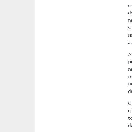
e
d
m
s
n
a
A
p
m
r
m
d
O
c
t
d