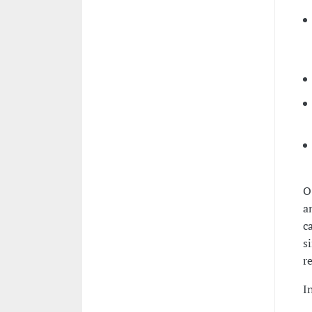
O
a
c
s
r
I