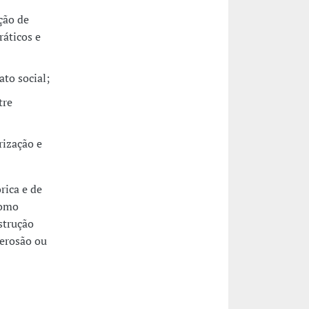
ção de
ráticos e
ato social;
tre
rização e
rica e de
como
strução
 erosão ou