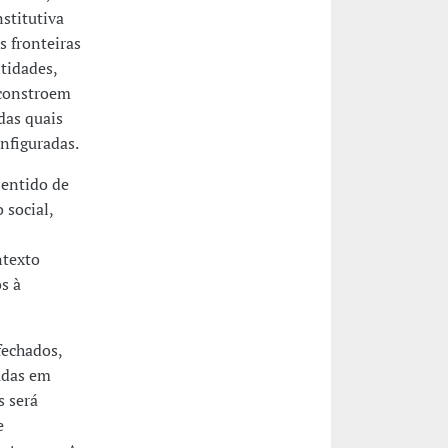
stitutiva
s fronteiras
ntidades,
 constroem
das quais
nfiguradas.
entido de
 social,
ntexto
s à
fechados,
adas em
 será
e