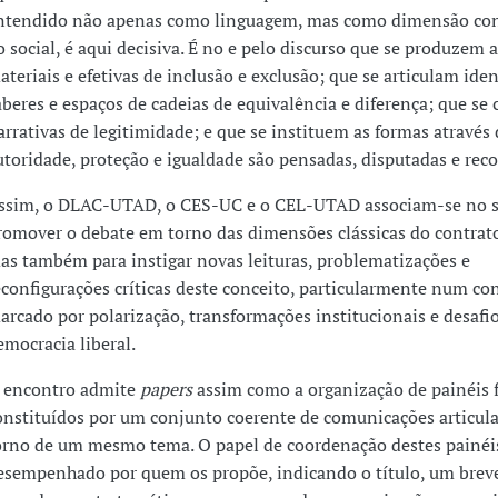
ntendido não apenas como linguagem, mas como dimensão con
o social, é aqui decisiva. É no e pelo discurso que se produzem a
ateriais e efetivas de inclusão e exclusão; que se articulam ide
aberes e espaços de cadeias de equivalência e diferença; que se
arrativas de legitimidade; e que se instituem as formas através 
utoridade, proteção e igualdade são pensadas, disputadas e reco
ssim, o DLAC-UTAD, o CES-UC e o CEL-UTAD associam-se no s
romover o debate em torno das dimensões clássicas do contrato
as também para instigar novas leituras, problematizações e
econfigurações críticas deste conceito, particularmente num co
arcado por polarização, transformações institucionais e desafio
emocracia liberal.
 encontro admite
papers
assim como a organização de painéis 
onstituídos por um conjunto coerente de comunicações articul
orno de um mesmo tema. O papel de coordenação destes painéis
esempenhado por quem os propõe, indicando o título, um brev