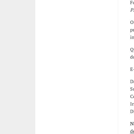
F
P
O
p
i
Q
d
E
D
S
C
I
D
N
d