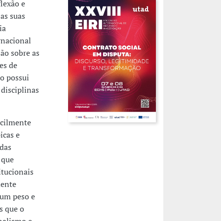
lexão e
 as suas
ia
rnacional
são sobre as
es de
to possui
disciplinas
acilmente
icas e
 das
 que
tucionais
mente
 um peso e
as que o