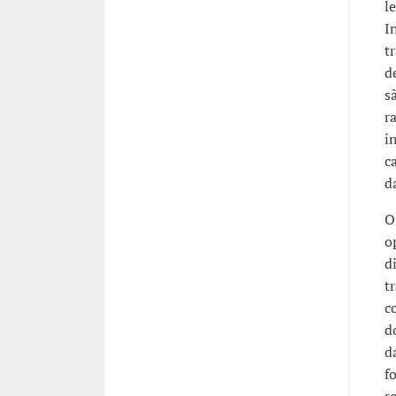
l
I
t
d
s
r
i
c
d
O
o
d
t
c
d
d
f