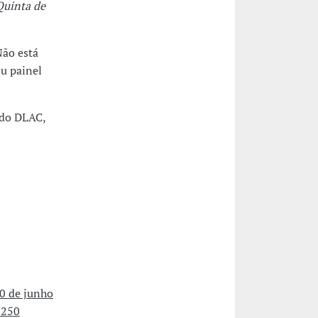
Quinta de
Não está
u painel
 do DLAC,
0 de junho
-250