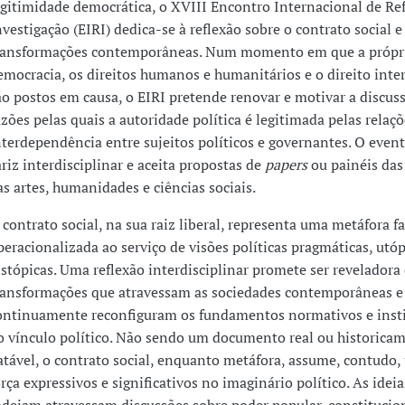
egitimidade democrática, o XVIII Encontro Internacional de Ref
nvestigação (EIRI) dedica-se à reflexão sobre o contrato social e
ransformações contemporâneas. Num momento em que a própr
emocracia, os direitos humanos e humanitários e o direito inte
ão postos em causa, o EIRI pretende renovar e motivar a discus
azões pelas quais a autoridade política é legitimada pelas relaçõ
nterdependência entre sujeitos políticos e governantes. O even
ariz interdisciplinar e aceita propostas de
papers
ou painéis das 
as artes, humanidades e ciências sociais.
 contrato social, na sua raiz liberal, representa uma metáfora f
peracionalizada ao serviço de visões políticas pragmáticas, utóp
istópicas. Uma reflexão interdisciplinar promete ser reveladora
ransformações que atravessam as sociedades contemporâneas e
ontinuamente reconfiguram os fundamentos normativos e insti
o vínculo político. Não sendo um documento real ou historica
atável, o contrato social, enquanto metáfora, assume, contudo,
orça expressivos e significativos no imaginário político. As idei