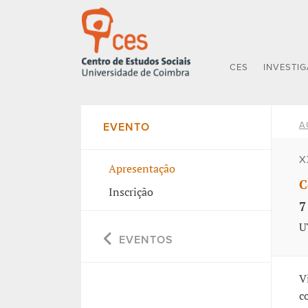
CES
INVESTI
A
EVENTO
X
Apresentação
C
Inscrição
7
U
EVENTOS
V
c