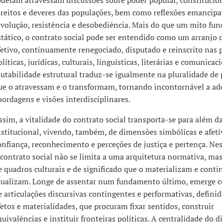
odeiam atravessam discussões sobre poder popular, constitucio
ireitos e deveres das populações, bem como reflexões emancipa
evolução, resistência e desobediência. Mais do que um mito fu
stático, o contrato social pode ser entendido como um arranjo 
fetivo, continuamente renegociado, disputado e reinscrito nas p
líticas, jurídicas, culturais, linguísticas, literárias e comunicac
utabilidade estrutural traduz-se igualmente na pluralidade de 
ue o atravessam e o transformam, tornando incontornável a ad
bordagens e visões interdisciplinares.
ssim, a vitalidade do contrato social transporta-se para além da
nstitucional, vivendo, também, de dimensões simbólicas e afeti
onfiança, reconhecimento e perceções de justiça e pertença. Nes
 contrato social não se limita a uma arquitetura normativa, ma
e quadros culturais e de significado que o materializam e cont
tualizam. Longe de assentar num fundamento último, emerge c
e articulações discursivas contingentes e performativas, definid
fetos e materialidades, que procuram fixar sentidos, construir
quivalências e instituir fronteiras políticas. A centralidade do d