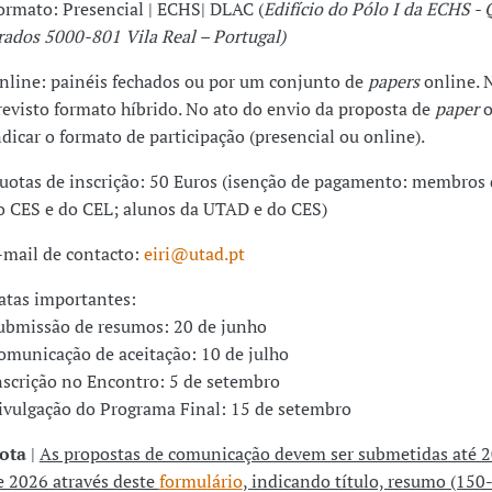
ormato: Presencial | ECHS| DLAC (
Edifício do Pólo I da ECHS - 
rados 5000-801 Vila Real – Portugal)
nline: painéis fechados ou por um conjunto de
papers
online. 
revisto formato híbrido. No ato do envio da proposta de
paper
o
ndicar o formato de participação (presencial ou online).
uotas de inscrição: 50 Euros (isenção de pagamento: membros
o CES e do CEL; alunos da UTAD e do CES)
-mail de contacto:
eiri@utad.pt
atas importantes:
ubmissão de resumos: 20 de junho
omunicação de aceitação: 10 de julho
nscrição no Encontro: 5 de setembro
ivulgação do Programa Final: 15 de setembro
ota
|
As propostas de comunicação devem ser submetidas até 2
e 2026 através deste
formulário
, indicando título, resumo (150