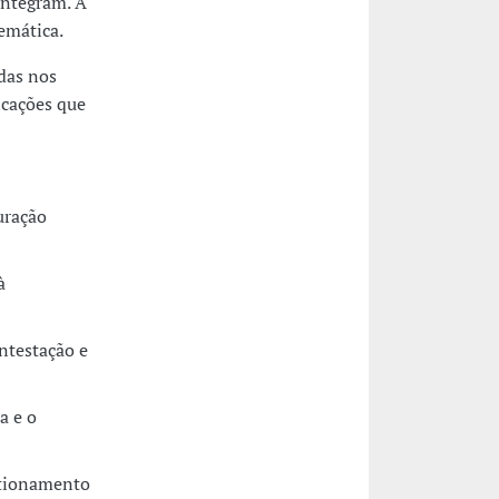
integram. A
temática.
das nos
icações que
uração
à
ntestação e
a e o
stionamento