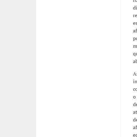
r
d
r
e
a
po
m
q
a
A
i
c
o
d
a
d
a
e