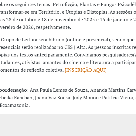
obre os seguintes temas: Petroficção, Plantas e Fungos Psicodél
ransformar-se em Território, e Utopias e Distopias. As sessões 
ias 28 de outubro e 18 de novembro de 2025 e 15 de janeiro e 
evereiro de 2026, respetivamente.
 Grupo de Leitura será híbrido (online e presencial), sendo que 
resenciais serão realizadas no CES | Alta. As pessoas inscritas r
ópias dos textos antecipadamente. Convidamos pesquisadores(a
studantes, ativistas, amantes do cinema e literatura a participa
omentos de reflexão coletiva.
[INSCRIÇÃO AQUI]
oordenação
: Ana Paula Lemes de Souza, Ananda Martins Carv
ebeika Rapchan, Joana Vaz Sousa, Judy Moura e Patrícia Vieir
 Ecoamazonia.