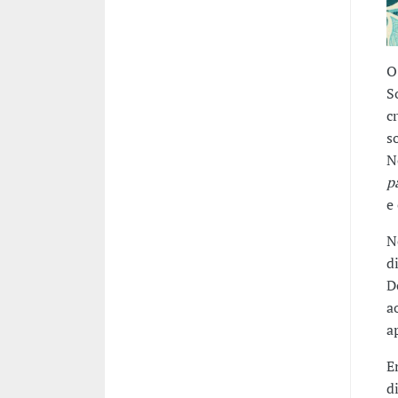
O
S
c
s
N
p
e
N
d
D
a
a
E
d