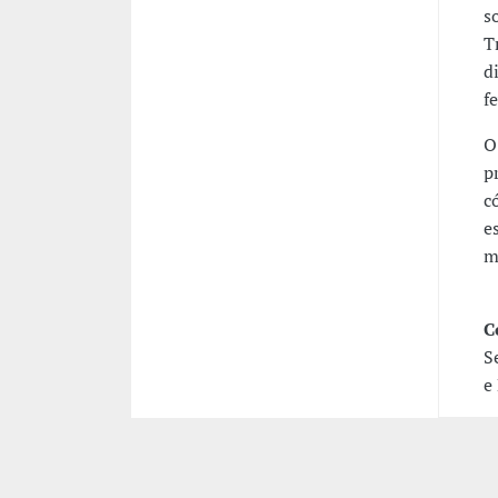
s
T
d
f
O
p
c
e
m
C
S
e