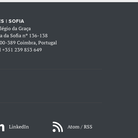
S | SOFIA
légio da Graça
a da Sofia nº 136-138
00-389 Coimbra, Portugal
l
+351 239 853 649
LinkedIn
Atom / RSS