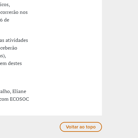
icos,
ocorrerão nos
26 de
as atividades
eceberão
s),
rem destes
alho, Eliane
a, com ECOSOC
Voltar ao topo