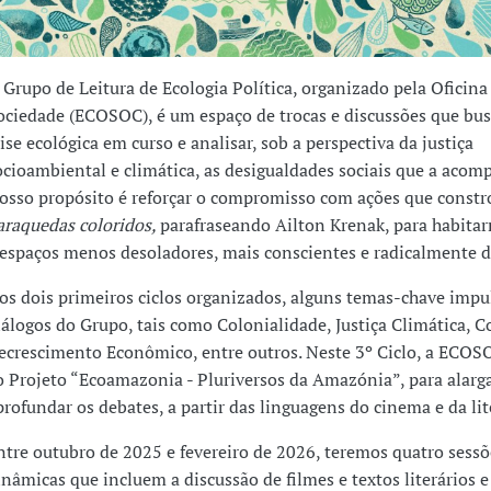
 Grupo de Leitura de Ecologia Política, organizado pela Oficina
ociedade (ECOSOC), é um espaço de trocas e discussões que bus
rise ecológica em curso e analisar, sob a perspectiva da justiça
ocioambiental e climática, as desigualdades sociais que a aco
osso propósito é reforçar o compromisso com ações que const
araquedas coloridos,
parafraseando Ailton Krenak, para habit
 espaços menos desoladores, mais conscientes e radicalmente d
os dois primeiros ciclos organizados, alguns temas-chave imp
iálogos do Grupo, tais como Colonialidade, Justiça Climática, C
ecrescimento Econômico, entre outros. Neste 3º Ciclo, a ECOS
o Projeto “Ecoamazonia - Pluriversos da Amazónia”, para alarga
profundar os debates, a partir das linguagens do cinema e da lit
ntre outubro de 2025 e fevereiro de 2026, teremos quatro sess
inâmicas que incluem a discussão de filmes e textos literários e 