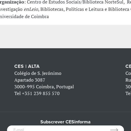
rganização
: Centro de Estudos Sociais/Biblioteca NorteSul, R
nvestigação
enLeio,
Bibliotecas, Políticas e Leitura e Biblioteca
niversidade de Coimbra
CES | ALTA
CE
Colégio de S. Jerónimo
Co
Apartado 3087
Ru
3000-995 Coimbra, Portugal
30
Tel
+351 239 855 570
Te
Subscrever CESinforma