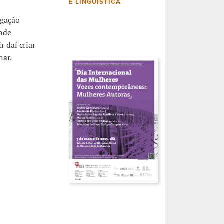
E LINGUÍSTICA
igação
ende
r daí criar
nar.