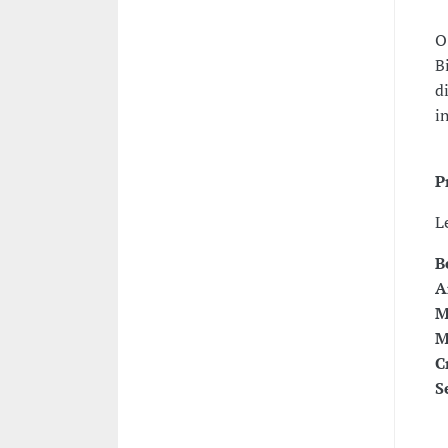
O
B
d
i
P
L
B
A
M
M
C
S