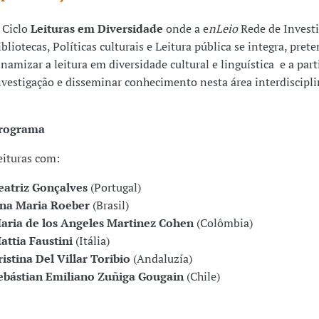
 Ciclo
Leituras em Diversidade
onde a e
nLeio
Rede de Invest
ibliotecas, Políticas culturais e Leitura pública se integra, pret
inamizar a leitura em diversidade cultural e linguística e a parti
nvestigação e disseminar conhecimento nesta área interdiscipli
rograma
eituras com:
eatriz Gonçalves
(Portugal)
na Maria Roeber
(Brasil)
aria de los Angeles Martinez Cohen
(Colômbia)
attia Faustini
(Itália)
ristina Del Villar Toribio
(Andaluzía)
ebástian Emiliano Zuñiga Gougain
(Chile)