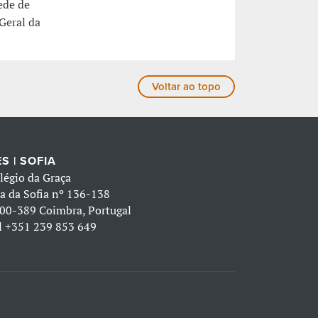
ede de
 Geral da
Voltar ao topo
S | SOFIA
légio da Graça
a da Sofia nº 136-138
00-389 Coimbra, Portugal
l
+351 239 853 649