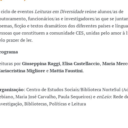
 ciclo de eventos
Leituras em Diversidade
reúne alunos/as de
outoramento, funcionários/as e investigadores/as que se juntam
oemas, ficção e textos dramáticos dos diferentes países e língua
essoas que constituem a comunidade CES, unidas pelo amor à li
elo prazer de ler.
rograma
eituras por
Giusepp
ina Raggi
,
Elisa Castellaccio
,
Maria Merc
ariacristina Migliore
e
Mattia Faustini
.
rganização
: Centro de Estudos Sociais/Biblioteca NorteSul (A
ebiano, Maria José Carvalho, Paula Sequeiros) e
enLeio
: Rede d
nvestigação, Bibliotecas, Políticas e Leitura