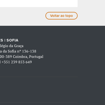
Voltar ao topo
S | SOFIA
légio da Graça
a da Sofia nº 136-138
00-389 Coimbra, Portugal
l
+351 239 853 649