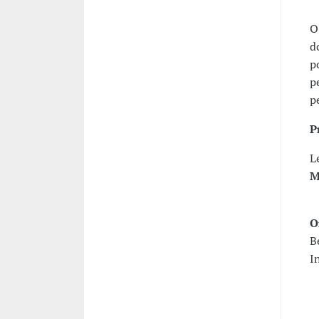
O
d
p
p
p
P
L
M
O
B
I