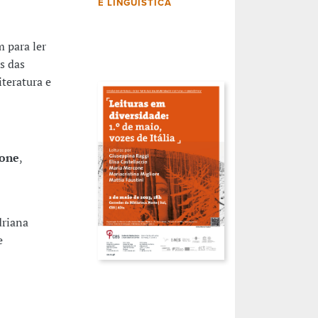
E LINGUÍSTICA
 para ler
s das
teratura e
on
e
,
driana
e