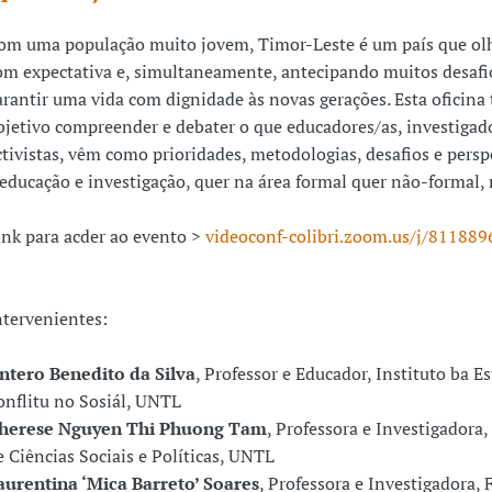
om uma população muito jovem, Timor-Leste é um país que olh
om expectativa e, simultaneamente, antecipando muitos desafi
arantir uma vida com dignidade às novas gerações. Esta oficin
bjetivo compreender e debater o que educadores/as, investigado
ctivistas, vêm como prioridades, metodologias, desafios e persp
 educação e investigação, quer na área formal quer não-formal,
ink para acder ao evento >
videoconf-colibri.zoom.us/j/81188
ntervenientes:
ntero Benedito da Silva
, Professor e Educador, Instituto ba 
onflitu no Sosiál, UNTL
herese Nguyen Thi Phuong Tam
, Professora e Investigadora
e Ciências Sociais e Políticas, UNTL
aurentina ‘Mica Barreto’ Soares
, Professora e Investigadora,