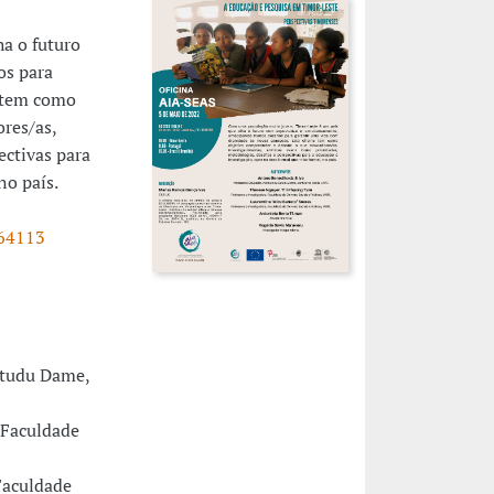
a o futuro
os para
a tem como
res/as,
ectivas para
 no país.
964113
Estudu Dame,
, Faculdade
 Faculdade