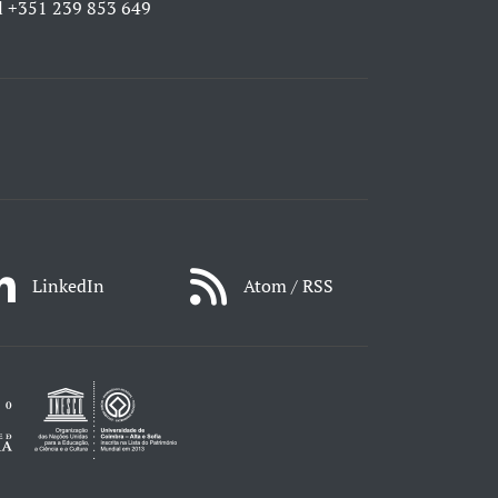
l
+351 239 853 649
LinkedIn
Atom / RSS