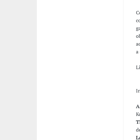
C
c
g
o
a
a
L
I
A
K
T
d
L