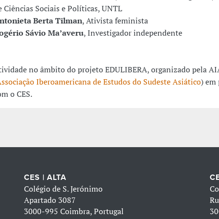
e Ciências Sociais e Políticas, UNTL
ntonieta Berta Tilman
, Ativista feminista
ogério Sávio Ma’averu
, Investigador independente
tividade no âmbito do projeto EDULIBERA, organizado pela A
ssociação Iberoamericana de Estudos do Sudeste Asiático
) em 
om o CES.
CES | ALTA
CE
Colégio de S. Jerónimo
Co
Apartado 3087
Ru
3000-995 Coimbra, Portugal
30