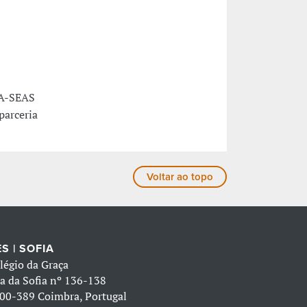
IA-SEAS
parceria
Voltar ao topo
S | SOFIA
légio da Graça
a da Sofia nº 136-138
00-389 Coimbra, Portugal