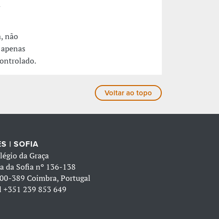
a
a, não
 apenas
controlado.
Voltar ao topo
S | SOFIA
légio da Graça
a da Sofia nº 136-138
00-389 Coimbra, Portugal
l
+351 239 853 649