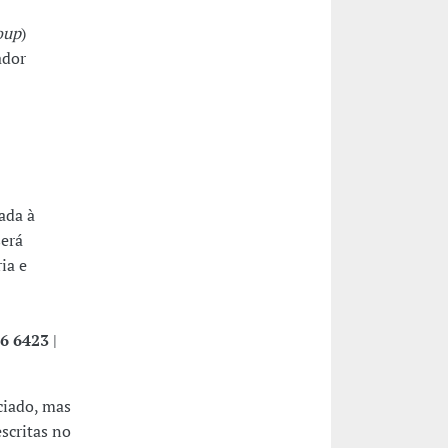
oup
)
ador
ada à
será
ia e
6 6423
|
ciado, mas
scritas no