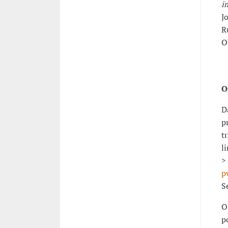
i
J
R
O
O
D
p
t
l
>
p
S
O
p