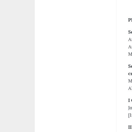
P
S
A
A
M
S
c
M
A
I
J
[
I