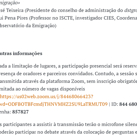
migração»
osé Teixeira (Presidente do conselho de administração do
dstgr
ui Pena Pires (Professor no ISCTE, investigador CIES, Coorden
bservatório da Emigração)
utras informações
ada a limitação de lugares, a participação presencial será reserv
resença de oradores e parceiros convidados. Contudo, a sessão 
ransmitida através da plataforma Zoom, sem inscrição obrigatór
imitada ao número de vagas disponíveis
https://us02web.zoom.us/j/84468066423?
wd=ODFBOTBFcmdjTHNVMHZ2SU9LaTRMUT09
| ID:
844 680
enha:
857827
s participantes a assistir à transmissão terão o microfone silen
oderão participar no debate através da colocação de perguntas e