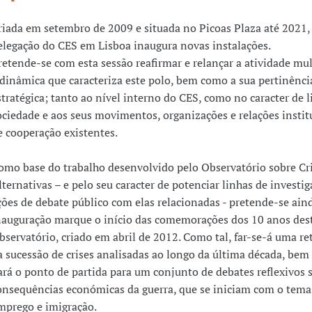
riada em setembro de 2009 e situada no Picoas Plaza até 2021,
elegação do CES em Lisboa inaugura novas instalações.
retende-se com esta sessão reafirmar e relançar a atividade mul
 dinâmica que caracteriza este polo, bem como a sua pertinênci
stratégica; tanto ao nível interno do CES, como no caracter de l
ociedade e aos seus movimentos, organizações e relações instit
e cooperação existentes.
omo base do trabalho desenvolvido pelo Observatório sobre Cri
lternativas – e pelo seu caracter de potenciar linhas de investig
ções de debate público com elas relacionadas - pretende-se ain
nauguração marque o início das comemorações dos 10 anos des
bservatório, criado em abril de 2012. Como tal, far-se-á uma re
a sucessão de crises analisadas ao longo da última década, bem
ará o ponto de partida para um conjunto de debates reflexivos 
onsequências económicas da guerra, que se iniciam com o tema
mprego e imigração.