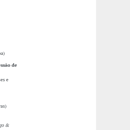
oa)
essão de
es e
vas)
go &