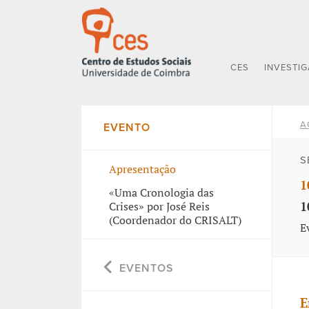
CES
INVESTI
A
EVENTO
S
Apresentação
1
«Uma Cronologia das
1
Crises» por José Reis
(Coordenador do CRISALT)
E
EVENTOS
E