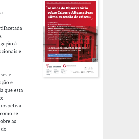
 a
tifacetada
a
igação à
ucionais e
ses e
ação e
da que esta
te
trospetiva
 como se
sobre as
 do