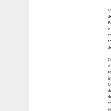
C
d
P
e
e
s
d
C
A
a
i
O
d
d
c
e