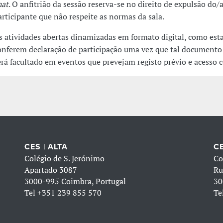
hat
. O anfitrião da sessão reserva-se no direito de expulsão do/
articipante que não respeite as normas da sala.
s atividades abertas dinamizadas em formato digital, como est
onferem declaração de participação uma vez que tal documento
erá facultado em eventos que prevejam registo prévio e acesso 
CES | ALTA
CE
Colégio de S. Jerónimo
Co
Apartado 3087
Ru
3000-995 Coimbra, Portugal
30
Tel
+351 239 855 570
Te