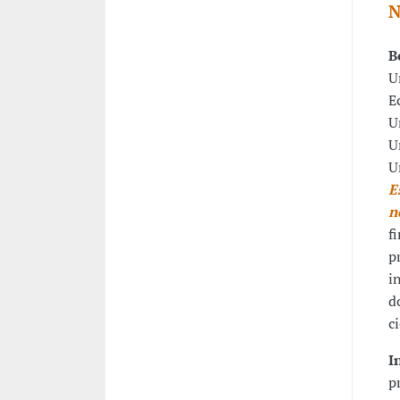
N
B
U
E
U
U
U
E
n
f
p
i
d
c
I
p