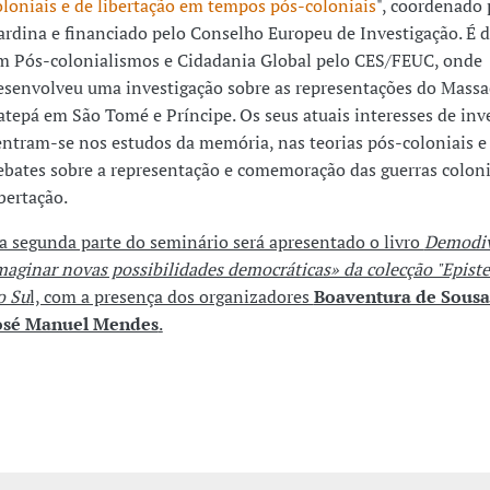
oloniais e de libertação em tempos pós-coloniais
", coordenado 
ardina e financiado pelo Conselho Europeu de Investigação. É 
m Pós-colonialismos e Cidadania Global pelo CES/FEUC, onde
esenvolveu uma investigação sobre as representações do Massa
atepá em São Tomé e Príncipe. Os seus atuais interesses de inv
entram-se nos estudos da memória, nas teorias pós-coloniais e
ebates sobre a representação e comemoração das guerras coloni
ibertação.
a segunda parte do seminário será apresentado o livro
Demodiv
maginar novas possibilidades democráticas» da colecção "Epist
o Su
l, com a presença dos organizadores
Boaventura de Sousa
osé Manuel Mendes
.