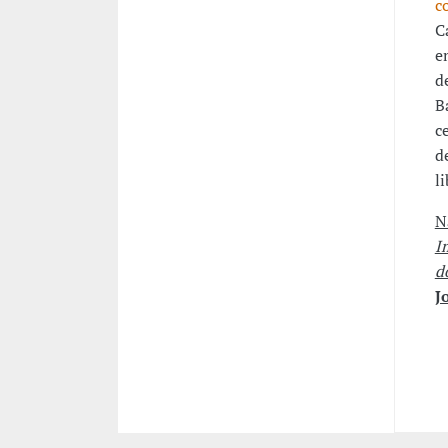
c
C
e
d
B
c
d
l
N
I
d
J