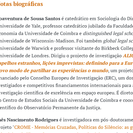
otas biográficas
oaventura de Sousa Santos
é catedrático em Sociologia do Dir
niversidade de Yale, professor catedrático jubilado da Faculdad
conomia da Universidade de Coimbra e
distinguished legal scho
niversidade de Wisconsin-Madison. Foi também
global legal s
niversidade de Warwick e professor visitante do Birkbeck Colle
niversidade de Londres. Dirigiu o projecto de investigação
ALIC
spelhos estranhos, lições imprevistas: definindo para a E
ovo modo de partilhar as experiências o mundo
, um projet
inanciado pelo Conselho Europeu de Investigação (ERC), um do
restigiados e competitivos financiamentos internacionais para 
nvestigação científica de excelência em espaço europeu. É diret
o Centro de Estudos Sociais da Universidade de Coimbra e coo
ientífico do Observatório Permanente da Justiça.
nês Nascimento Rodrigues
é investigadora em pós-doutoram
rojeto "
CROME - Memórias Cruzadas, Políticas do Silêncio: as g